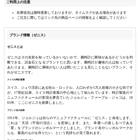
ご利用上の注意
在庫状況は随時更新しておりますが、タイムラグがある場合があります
ご注文に際してはリンク先の商品ページの情報をよく確認してください
ブランド情報（ゼニス）
ゼニスとは
ゼニスはその名前を知っているかいないかで、腕時計に興味があるかどうかを判
断できる、試金石となるブランドだと思います。腕時計が趣味の人は知っていて
あたりまえ、腕時計に興味がない人は聞いたことも見たこともないブランド。そ
れがゼニスです。
スイスの時計産業
スイス、ジュウ渓谷にある街ル・ロックル。人口わずか1万人前後の小さな街です
が、17世紀以来、スイス時計産業の中心地として知られています。時計製造のマ
ニュファクチュールの実現を夢見ていたジョルジュ・ファーブル・ジャコは、18
65年、ここにゼニスを創業しました。
ブランド名の由来
1911年、ジョルジュは自らのマニュファクチュールに「ゼニス」と命名します。
これは「天頂（宇宙の頂点）」を意味します。また、幸運への道しるべである
「星」をブランドのシンボルマークとしました。ブランド名やシンボルマークか
らも、最高のものを作りたい、という気持ちが見て取れます。