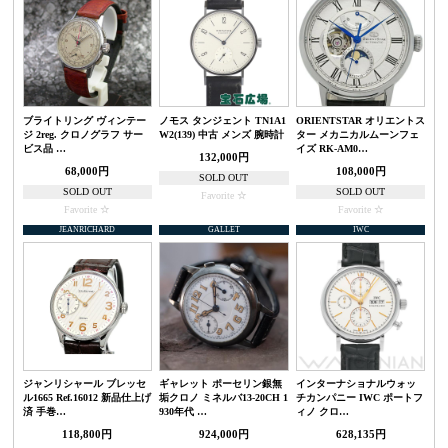
ブライトリング ヴィンテー
ノモス タンジェント TN1A1
ORIENTSTAR オリエントス
ジ 2reg. クロノグラフ サー
W2(139) 中古 メンズ 腕時計
ター メカニカルムーンフェ
ビス品 …
イズ RK-AM0…
132,000円
68,000円
108,000円
SOLD OUT
SOLD OUT
SOLD OUT
Favorite
Favorite
Favorite
JEANRICHARD
GALLET
IWC
ジャンリシャール ブレッセ
ギャレット ポーセリン銀無
インターナショナルウォッ
ル1665 Ref.16012 新品仕上げ
垢クロノ ミネルバ13-20CH 1
チカンパニー IWC ポートフ
済 手巻…
930年代 …
ィノ クロ…
118,800円
924,000円
628,135円