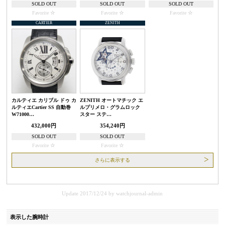
SOLD OUT
SOLD OUT
SOLD OUT
Favorite
Favorite
Favorite
CARTIER
ZENITH
カルティエ カリブル ドゥ カ
ZENITH オートマチック エ
ルティエCartier SS 自動巻
ルプリメロ・グラムロック
W71000…
スター ステ…
432,000円
354,240円
SOLD OUT
SOLD OUT
Favorite
Favorite
さらに表示する
Update 2017/12/24
by
watchjournal-admin
表示した腕時計