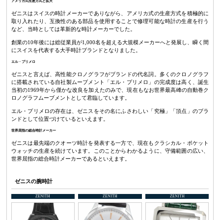
アメリカ式生産方式と拡大
ゼニスはスイスの時計メーカーでありながら、アメリカ式の生産方式を積極的に
取り入れたり、互換性のある部品を使用することで修理可能な時計の生産を行う
など、当時としては革新的な時計メーカーでした。
創業の10年後には総従業員が1,000名を超える大規模メーカーへと発展し、瞬く間
にスイスを代表する大手時計ブランドとなりました。
エル・プリメロ
ゼニスと言えば、高性能クロノグラフがブランドの代名詞。多くのクロノグラフ
に搭載されている自社製ムーブメント「エル・プリメロ」の完成度は高く、誕生
当初の1969年から僅かな改良を加えたのみで、現在もなお世界最高峰の自動巻ク
ロノグラフムーブメントとして君臨しています。
エル・プリメロの存在は、ゼニスをその名にふさわしい「究極」「頂点」のブラ
ンドとして位置づけているといえます。
世界屈指の総合時計メーカー
ゼニスは最先端のクオーツ時計を発表する一方で、現在もクラシカル・ポケット
ウォッチの生産を続けています。このことからわかるように、守備範囲の広い、
世界屈指の総合時計メーカーであるといえます。
ゼニスの腕時計
ZENITH
ZENITH
ZENITH