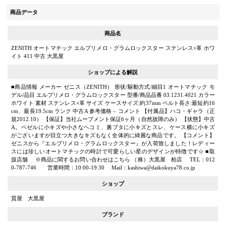
商品データ
商品名
ZENITH オートマチック エルプリメロ・グラムロックスター ステンレス×革 ホワ
イト 411 中古 大黒屋
ショップによる解説
■商品情報 メーカー ゼニス（ZENITH） 形状/駆動方式/細目1 オートマチック モ
デル/品目 エルプリメロ・グラムロックスター 型番/商品品番 03.1231.4021 カラー
ホワイト 素材 ステンレス×革 サイズ ケースサイズ:約37mm ベルト長さ:最短約16
cm、最長19.5cm ランク 中古A 参考価格 – コメント 【付属品】ハコ・ギャラ（正
規2012.10） 【保証】当社ムーブメント保証6ヶ月（自然故障のみ） 【状態】中古
A。ベゼルに小キズや小さなヘコミ、裏ブタに小キズとスレ、ケース横に小キズ
がございますが目立つ大きなキズもなく全体的に綺麗な商品です。 【コメント】
ゼニスから『エルプリメロ・グラムロックスター』が入荷致しました！レディー
スには珍しいオートマチックの時計で可愛らしい星のデザインが特徴です☆ ■取
扱店舗 ※商品に関するお問い合わせはこちら （株）大黒屋 柏店 TEL：012
0-787-746 営業時間：10:00-19:30 Mail：kashiwa@daikokuya78.co.jp
ショップ
質屋 大黒屋
ブランド