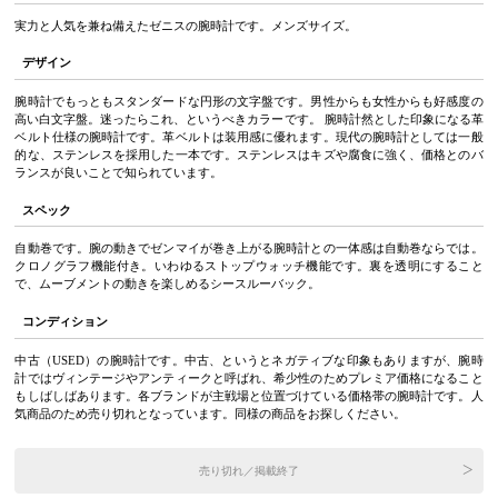
実力と人気を兼ね備えたゼニスの腕時計です。メンズサイズ。
デザイン
腕時計でもっともスタンダードな円形の文字盤です。男性からも女性からも好感度の
高い白文字盤。迷ったらこれ、というべきカラーです。 腕時計然とした印象になる革
ベルト仕様の腕時計です。革ベルトは装用感に優れます。現代の腕時計としては一般
的な、ステンレスを採用した一本です。ステンレスはキズや腐食に強く、価格とのバ
ランスが良いことで知られています。
スペック
自動巻です。腕の動きでゼンマイが巻き上がる腕時計との一体感は自動巻ならでは。
クロノグラフ機能付き。いわゆるストップウォッチ機能です。裏を透明にすること
で、ムーブメントの動きを楽しめるシースルーバック。
コンディション
中古（USED）の腕時計です。中古、というとネガティブな印象もありますが、腕時
計ではヴィンテージやアンティークと呼ばれ、希少性のためプレミア価格になること
もしばしばあります。各ブランドが主戦場と位置づけている価格帯の腕時計です。人
気商品のため売り切れとなっています。同様の商品をお探しください。
売り切れ／掲載終了