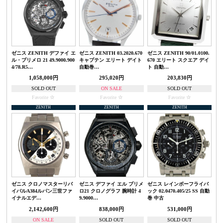
ゼニス ZENITH デファイ エ
ゼニス ZENITH 03.2020.670
ゼニス ZENITH 90/01.0100.
ル・プリメロ 21 49.9000.900
キャプテン エリート デイト
670 エリート スクエア デイ
4/78.R5…
自動巻…
ト 自動…
1,058,000円
295,020円
203,830円
SOLD OUT
ON SALE
SOLD OUT
Favorite
Favorite
Favorite
ZENITH
ZENITH
ZENITH
ゼニス クロノマスターリバ
ゼニス デファイ エル プリメ
ゼニス レインボーフライバ
イバルA384ルパン三世ファ
ロ21 クロノグラフ 腕時計 4
ック 02.0470.405/25 SS 自動
イナルエデ…
9.9000…
巻 中古
2,142,600円
838,000円
531,000円
ON SALE
SOLD OUT
SOLD OUT