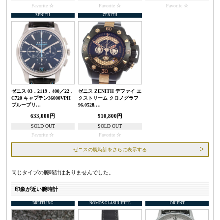
Favorite
Favorite
Favorite
ZENITH
ZENITH
ゼニス 03．2119．400／22．
ゼニス ZENITH デファイ エ
C720 キャプテン36000VPH
クストリーム クロノグラフ
ブループリ…
96.0528.…
633,000円
910,800円
SOLD OUT
SOLD OUT
Favorite
Favorite
ゼニスの腕時計をさらに表示する
同じタイプの腕時計はありませんでした。
印象が近い腕時計
BREITLING
NOMOS GLASHUETTE
ORIENT