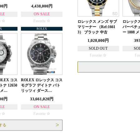
000円
4,438,000円
ALE
ON SALE
e
Favorite
ロレックス メンズ サブ
ロレックス
マリーナー （Ref:1661
パーペチュ
X
ROLEX
3） ブラック 中古
ー 1008 
1,028,000円
39
SOLD OUT
SO
Favorite
Fav
LEX コス
ROLEX ロレックス コス
ナ 12650
モグラフ デイトナ パト
 メ…
リッツィ ダース…
000円
33,661,020円
ALE
ON SALE
e
Favorite
する