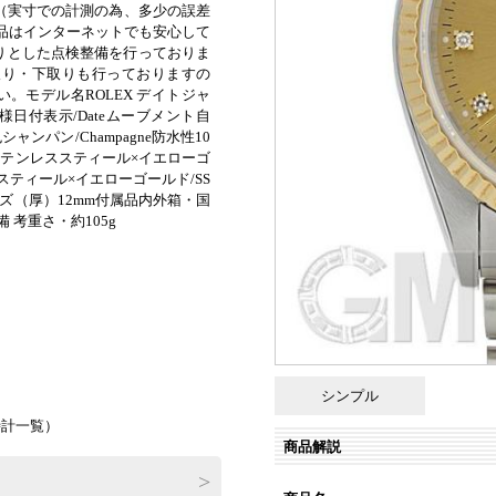
まで（実寸での計測の為、多少の誤差
古品はインターネットでも安心して
りとした点検整備を行っておりま
取り・下取りも行っておりますの
。モデル名ROLEX デイトジャ
仕 様日付表示/Dateムーブメント自
盤色シャンパン/Champagne防水性10
ステンレススティール×イエローゴ
ススティール×イエローゴールド/SS
イズ（厚）12mm付属品内外箱・国
 考重さ・約105g
）
シンプル
時計一覧
）
商品解説