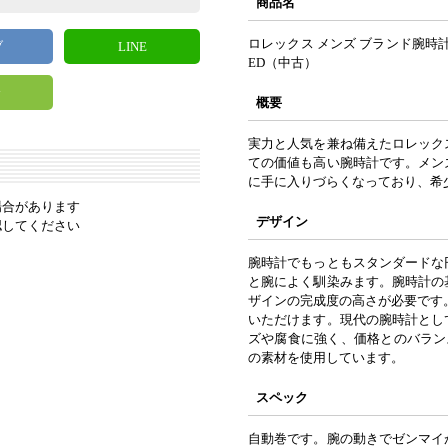
商品名
ロレックス メンズ ブランド腕時計
ブ
LINE
ED（中古）
y
概要
実力と人気を兼ね備えたロレック
ての価値も高い腕時計です。メン
に手に入りづらくなっており、希
場合があります
デザイン
認してください
腕時計でもっともスタンダードな
と腕によく馴染みます。腕時計の
ザインの完成度の高さが必要です
いただけます。現代の腕時計とし
ズや腐食に強く、価格とのバラン
の素材を使用しています。
スペック
自動巻です。腕の動きでゼンマイ