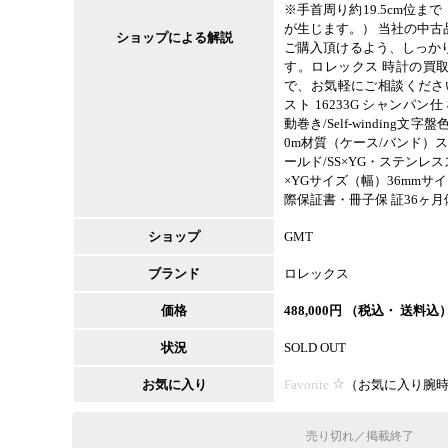
※手首周り約19.5cm位
が生じます。） 当社の中
ショップによる解説
ご購入頂けるよう、しっか
す。ロレックス 時計の買
で、お気軽にご相談ください
スト 16233G シャンパン
動巻き/Self-winding文字
0m材質（ケース/バンド）
ールド/SS×YG・ステンレ
×YGサイズ（幅）36mmサ
際保証書・冊子保 証36ヶ月備
ショップ
GMT
ブランド
ロレックス
価格
488,000
円 （税込・ 送料込
状況
SOLD OUT
お気に入り
Favorite
（
お気に入り腕
売り切れ／掲載終了