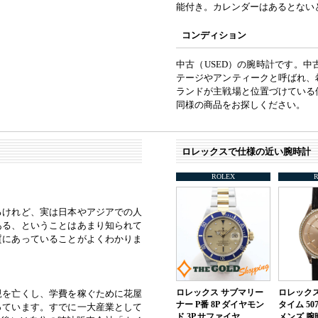
能付き。カレンダーはあるとない
コンディション
中古（USED）の腕時計です。
テージやアンティークと呼ばれ、
ランドが主戦場と位置づけている
同様の商品をお探しください。
ロレックスで仕様の近い腕時計
ROLEX
るけれど、実は日本やアジアでの人
ある、ということはあまり知られて
質にあっていることがよくわかりま
ロレックス サブマリー
ロレックス
親を亡くし、学費を稼ぐために花屋
ナー P番 8P ダイヤモン
タイム 50
っています。すでに一大産業として
ド 3P サファイヤ…
メンズ 腕