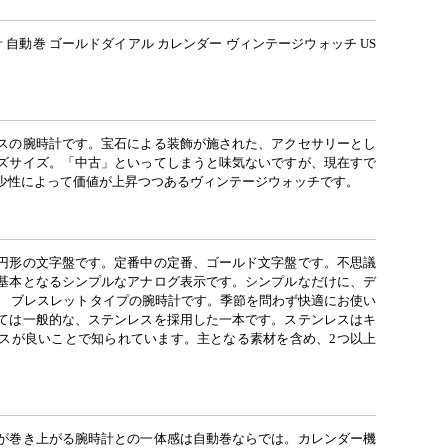
 自動巻 ゴールドダイアル カレンダー ヴィンテージウォッチ US
スの腕時計です。宝石による装飾が施された、アクセサリーとし
ズサイズ。「中古」といってしまうと味気ないですが、現在すで
少性によって価値が上昇つつあるヴィンテージウォッチです。
円形の文字盤です。定番中の定番、ゴールド文字盤です。不思議
基本となるシンプルなアナログ表示です。シンプルなだけに、デ
。 ブレスレットタイプの腕時計です。季節を問わず快適にお使い
ては一般的な、ステンレスを採用した一本です。ステンレスはキ
スが良いことで知られています。主となる素材を含め、2つ以上
が巻き上がる腕時計との一体感は自動巻ならでは。カレンダー機