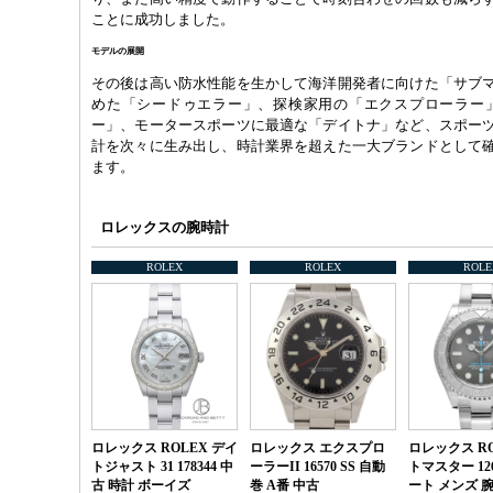
ことに成功しました。
モデルの展開
その後は高い防水性能を生かして海洋開発者に向けた「サブ
めた「シードゥエラー」、探検家用の「エクスプローラー」
ー」、モータースポーツに最適な「デイトナ」など、スポー
計を次々に生み出し、時計業界を超えた一大ブランドとして
ます。
ロレックスの腕時計
ROLEX
ROLEX
ROLE
ロレックス ROLEX デイ
ロレックス エクスプロ
ロレックス RO
トジャスト 31 178344 中
ーラーII 16570 SS 自動
トマスター 126
古 時計 ボーイズ
巻 A番 中古
ート メンズ 