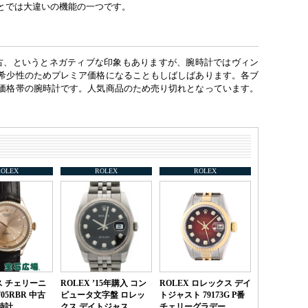
とでは大違いの機能の一つです。
中古、というとネガティブな印象もありますが、腕時計ではヴィン
希少性のためプレミア価格になることもしばしばあります。各ブ
価格帯の腕時計です。人気商品のため売り切れとなっています。
ROLEX
ROLEX
ROLEX
 チェリーニ
ROLEX ’15年購入 コン
ROLEX ロレックス デイ
705RBR 中古
ピュータ文字盤 ロレッ
トジャスト 79173G P番
時計
クス デイトジャス…
チェリーグラデー…