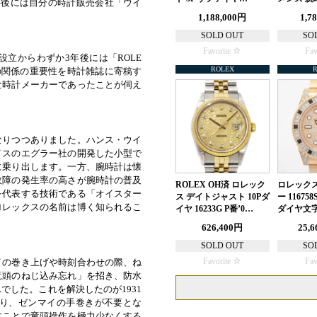
年後には自分の時計販売会社「ウイ
1,188,000円
1,7
SOLD OUT
SO
Favorite
Fav
立からわずか3年後には「ROLE
ROLEX
の関係の重要性を時計雑誌に寄稿す
な時計メーカーであったことが伺え
なりつつありました。ハンス・ウイ
イスのエグラー社の開発した小型で
に乗り出します。一方、腕時計は懐
故障の発生率の高さが腕時計の普及
ROLEX OH済 ロレック
ロレックス
を代表する技術である「オイスター
ス デイトジャスト 10Pダ
ー 116758
ロレックスの名前は博く知られるこ
イヤ 16233G P番’0…
ダイヤ文字
626,400円
25,
SOLD OUT
SO
イの巻き上げや時刻合わせの際、ね
Favorite
Fav
竜頭のねじ込み忘れ」を招き、防水
した。これを解決したのが1931
り、ゼンマイの手巻きが不要とな
すことで竜頭操作を極力少なくする