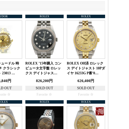
TUDOR
ROLEX
ROLEX
チュードル 時
ROLEX ’15年購入 コン
ROLEX OH済 ロレック
チ クラシック
ピュータ文字盤 ロレッ
ス デイトジャスト 10Pダ
23013 …
クス デイトジャス…
イヤ 16233G P番’0…
3,840円
826,200円
626,400円
LD OUT
SOLD OUT
SOLD OUT
orite
Favorite
Favorite
ROLEX
ROLEX
ROLEX