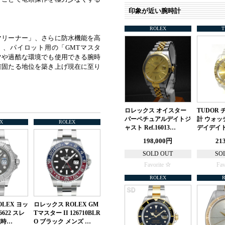
印象が近い腕時計
ROLEX
マリーナー」、さらに防水機能を高
、パイロット用の「GMTマスタ
ツや過酷な環境でも使用できる腕時
確固たる地位を築き上げ現在に至り
ロレックス オイスター
TUDOR 
パーペチュアルデイトジ
計 ウォッ
X
ROLEX
ャスト Ref.16013…
デイデイト 
198,000円
21
SOLD OUT
SO
Favorite
Fav
ROLEX
LEX ヨッ
ロレックス ROLEX GM
622 スレ
Tマスター II 126710BLR
腕時…
O ブラック メンズ …