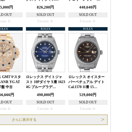
85,000円
826,200円
440,640円
LD OUT
SOLD OUT
SOLD OUT
orite
Favorite
Favorite
ROLEX
ROLEX
ROLEX
 GMTマスタ
ロレックス デイトジャ
ロレックス オイスター
SANR YG AT
スト 10Pダイヤ X番 1623
パーペチュアル デイト
盤 中古
4G ブルーグラデ…
Cal.1570 11番 15…
666,666円
498,000円
529,000円
LD OUT
SOLD OUT
SOLD OUT
orite
Favorite
Favorite
さらに表示する