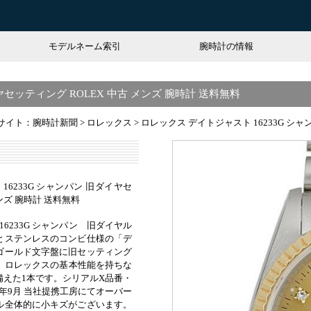
モデルネーム索引
腕時計の情報
ヤセッティング ROLEX 中古 メンズ 腕時計 送料無料
サイト：腕時計新聞
>
ロレックス
>
ロレックス デイトジャスト 16233G シャ
16233G シャンパン 旧ダイヤセ
メンズ 腕時計 送料無料
16233G シャンパン 旧ダイヤル
とステンレスのコンビ仕様の「デ
ゴールド文字盤に旧セッティング
す。ロレックスの基本性能を持ちな
備えた1本です。シリアルX品番・
017年9月 当社提携工房にてオーバー
ル全体的に小キズがございます。