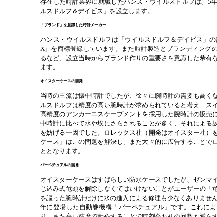
存在した時計業界に就職したハンス・ウイルスドルフは、5
ルスドルフ＆デイビス」を設立します。
「ブランド」を意識した時計メーカー
ハンス・ウイルスドルフは「ウイルスドルフ＆デイビス」の設
X」を商標登録しています。また時計製造とブランディング
るなど、設立当時からブランド作りの重要さを意識した希有
ます。
オイスターケースの開発
当時の主流は懐中時計でしたが、徐々に腕時計の需要も高く
ルスドルフは精度の高い腕時計が求められていると考え、ス
高精度のアンカーエスケープメントを採用した腕時計の販売
中時計に比べて水や埃にさらされることが多く、それによる
を妨げる一因でした。ロレックス社（開発はオイスター社）
ケース」はこの問題を解決し、また大々的に広告することで
ととなります。
パーペチュアルの開発
オイスターケースはすばらしい防水ケースでしたが、ゼンマ
じ込み式竜頭を解除しなくてはいけないことがユーザーの「
を謳った腕時計だけに水の進入による修理も少なくありませんで
年に登場した自動巻機構「パーペチュアル」です。これによ
り、また高い精度で動作することで時刻合わせの回数も減ら