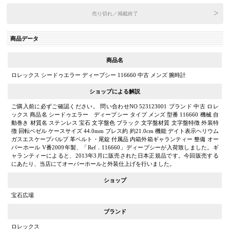
売り切れ／掲載終了
商品データ
商品名
ロレックス シードゥエラー ディープシー 116660 中古 メンズ 腕時計
ショップによる解説
ご購入前に必ずご確認ください。 問い合わせNO 523123001 ブランド 中古 ロレ
ックス 商品名 シードゥエラー ディープシー タイプ メンズ 型番 116660 機械 自
動巻き 材質名 ステンレス 宝石 文字盤色 ブラック 文字盤材質 文字盤特徴 外装特
徴 回転ベゼル ケースサイズ 44.0mm ブレス約 約21.0cm 機能 デイト表示ヘリウム
ガスエスケープバルブ 革ベルト・尾錠 付属品 内箱外箱ギャランティー 整備 オー
バーホール V番2009年製、「Ref．116660」ディープシーが入荷致しました。ギ
ャランティーによると、2013年3月に販売された日本正規品です。今回販売する
にあたり、当店にてオーバーホールと外装仕上げを行いました。
ショップ
宝石広場
ブランド
ロレックス