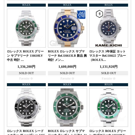
ROLEX
ROLEX
ROLEX
ロレックス ROLEX グリー
ROLEX ロレックス サブマ
ロレックス 3年保証 ヨット
ン サブマリーナ 116610LV
リーナ Ref.116613LB 新品 腕
マスター Ref.116622 ブルー
中古 時計 …
時計 メン…
（ROLEX…
1,336,200円
1,600,000円
1,131,920円
SOLD OUT
SOLD OUT
SOLD OUT
Favorite
Favorite
Favorite
ROLEX
ROLEX
ROLEX
ロレックス ROLEX シード
ROLEX ロレックス サブマ
ロレックス ROLEX グリー