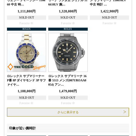
ゥエラー ディープシー 1166
リーナ ランダム シリアル 11
ン サブマリーナ 116610LV
60 中古 時…
6610LV 腕…
中古 時計 …
1,111,800円
1,328,000円
1,422,900円
SOLD OUT
SOLD OUT
SOLD OUT
Favorite
Favorite
Favorite
ROLEX
ROLEX
ロレックス サブマリーナー
ロレックス サブマリーナ 16
P番 8P ダイヤモンド 3P サフ
番 5513 メンズ(007UROAA0
ァイヤ…
054) アン…
1,188,000円
1,479,000円
SOLD OUT
SOLD OUT
Favorite
Favorite
さらに表示する
印象が近い腕時計