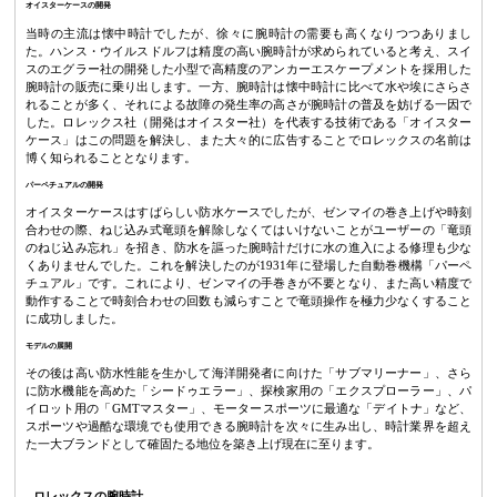
オイスターケースの開発
当時の主流は懐中時計でしたが、徐々に腕時計の需要も高くなりつつありまし
た。ハンス・ウイルスドルフは精度の高い腕時計が求められていると考え、スイ
スのエグラー社の開発した小型で高精度のアンカーエスケープメントを採用した
腕時計の販売に乗り出します。一方、腕時計は懐中時計に比べて水や埃にさらさ
れることが多く、それによる故障の発生率の高さが腕時計の普及を妨げる一因で
した。ロレックス社（開発はオイスター社）を代表する技術である「オイスター
ケース」はこの問題を解決し、また大々的に広告することでロレックスの名前は
博く知られることとなります。
パーペチュアルの開発
オイスターケースはすばらしい防水ケースでしたが、ゼンマイの巻き上げや時刻
合わせの際、ねじ込み式竜頭を解除しなくてはいけないことがユーザーの「竜頭
のねじ込み忘れ」を招き、防水を謳った腕時計だけに水の進入による修理も少な
くありませんでした。これを解決したのが1931年に登場した自動巻機構「パーペ
チュアル」です。これにより、ゼンマイの手巻きが不要となり、また高い精度で
動作することで時刻合わせの回数も減らすことで竜頭操作を極力少なくすること
に成功しました。
モデルの展開
その後は高い防水性能を生かして海洋開発者に向けた「サブマリーナー」、さら
に防水機能を高めた「シードゥエラー」、探検家用の「エクスプローラー」、パ
イロット用の「GMTマスター」、モータースポーツに最適な「デイトナ」など、
スポーツや過酷な環境でも使用できる腕時計を次々に生み出し、時計業界を超え
た一大ブランドとして確固たる地位を築き上げ現在に至ります。
ロレックスの腕時計