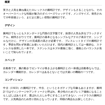
概要
実力と人気を兼ね備えたロレックスの腕時計です。デザインもさることながら、その
オーバースペックな性能が魅力のダイバーズウォッチです。メンズサイズ。発売され
て10年前後という、まだまだ新しい部類の腕時計です。
デザイン
腕時計でもっともスタンダードな円形の文字盤です。抜群の人気を誇るブラックダイ
アル。精悍さがウリです。腕時計の基本となるシンプルなアナログ表示です。シンプ
ルなだけに、デザインの完成度の高さが必要です。 ブレスレットタイプの腕時計で
す。季節を問わず快適にお使いいただけます。現代の腕時計としては一般的な、ステ
ンレスを採用した一本です。ステンレスはキズや腐食に強く、価格とのバランスが良
いことで知られています。
スペック
自動巻です。腕の動きでゼンマイが巻き上がる腕時計との一体感は自動巻ならでは。
カレンダー機能付き。カレンダーはあるとないとでは大違いの機能の一つです。
コンディション
中古（USED）の腕時計です。中古、というとネガティブな印象もありますが、腕時
計ではヴィンテージやアンティークと呼ばれ、希少性のためプレミア価格になること
もしばしばあります。選ばれた人しか手にすることができない、ハイクラスの腕時計
です。人気商品のため売り切れとなっています。同様の商品をお探しください。