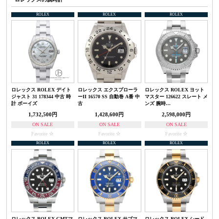
ROLEX
ROLEX
ROLEX
ロレックス ROLEX デイト
ロレックス エクスプローラ
ロレックス ROLEX ヨット
ジャスト 31 178344 中古 時
ーII 16570 SS 自動巻 A番 中
マスター 126622 スレート メ
計 ボーイズ
古
ンズ 腕時…
1,732,500円
1,428,600円
2,598,000円
ON SALE
ON SALE
ON SALE
Favorite
Favorite
Favorite
ROLEX
ROLEX
ROLEX
ロレックス ROLEX GMTマ
ロレックス ROLEX サブマ
ロレックス ROLEX シード