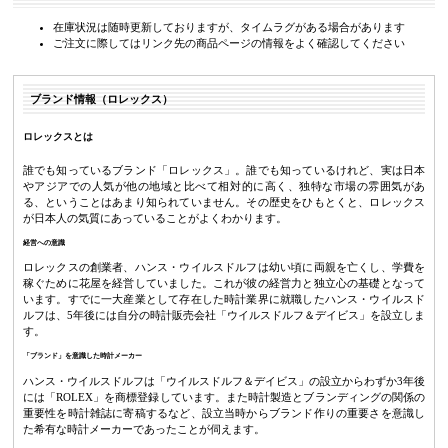
在庫状況は随時更新しておりますが、タイムラグがある場合があります
ご注文に際してはリンク先の商品ページの情報をよく確認してください
ブランド情報（ロレックス）
ロレックスとは
誰でも知っているブランド「ロレックス」。誰でも知っているけれど、実は日本
やアジアでの人気が他の地域と比べて相対的に高く、独特な市場の雰囲気があ
る、ということはあまり知られていません。その歴史をひもとくと、ロレックス
が日本人の気質にあっていることがよくわかります。
経営への意識
ロレックスの創業者、ハンス・ウイルスドルフは幼い頃に両親を亡くし、学費を
稼ぐために花屋を経営していました。これが彼の経営力と独立心の基礎となって
います。すでに一大産業として存在した時計業界に就職したハンス・ウイルスド
ルフは、5年後には自分の時計販売会社「ウイルスドルフ＆デイビス」を設立しま
す。
「ブランド」を意識した時計メーカー
ハンス・ウイルスドルフは「ウイルスドルフ＆デイビス」の設立からわずか3年後
には「ROLEX」を商標登録しています。また時計製造とブランディングの関係の
重要性を時計雑誌に寄稿するなど、設立当時からブランド作りの重要さを意識し
た希有な時計メーカーであったことが伺えます。