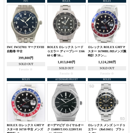
IWC
ROLEX
ROLEX
IWC IW327011 マークXVIII
ROLEX ロレックス シード
ロレックス ROLEX GMTマ
自動巻 中古
ゥエラー ディープシー 1166
スター 16700BL/RDメンズ腕
60 G番’10…
時計 ステン…
399,800円
1,013,040円
1,124,280円
SOLD OUT
SOLD OUT
SOLD OUT
Favorite
Favorite
Favorite
ROLEX
AUDEMARS PIGUET
ROLEX
ROLEX ロレックス GMTマ
オーデマピゲ ロイヤルオー
ロレックス メンズ シードゥ
スターII 16710 中古 メンズ
ク 15400ST.OO.1220ST.01
エラー （Ref:1665） ブラッ