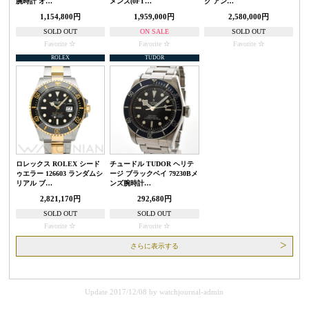
腕時計 オ…
メンズ(0FT…
ク アン…
1,154,800円
1,959,000円
2,580,000円
SOLD OUT
ON SALE
SOLD OUT
Favorite
Favorite
Favorite
ROLEX
TUDOR
ロレックス ROLEX シード
チュードル TUDOR ヘリテ
ゥエラー 126603 ランダムシ
ージ ブラックベイ 79230Bメ
リアル ブ…
ンズ腕時計…
2,821,170円
292,680円
SOLD OUT
SOLD OUT
Favorite
Favorite
さらに表示する
Update 2017/12/08
by
watchjournal-admin