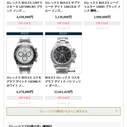
ロレックス ROLEX GMTマ
ロレックス ROLEX サブマ
ロレックス ROLEX シード
スター II 126710BLRO ブラ
リーナ デイト 126613LB ブ
ゥエラー 126603 ブラック メ
ック メンズ …
ルー メンズ…
ンズ 腕時…
4,438,000円
3,138,000円
2,908,000円
ON SALE
ON SALE
ON SALE
Favorite
Favorite
Favorite
ROLEX
ROLEX
ロレックス ROLEX コスモ
ROLEX ロレックス コスモ
グラフ デイトナ 126500LN
グラフ デイトナ パトリッツ
ホワイト メ…
ィ ダース…
6,478,000円
33,661,020円
ON SALE
ON SALE
Favorite
Favorite
ロレックスの腕時計をさらに表示する
ロレックスで仕様の近い腕時計