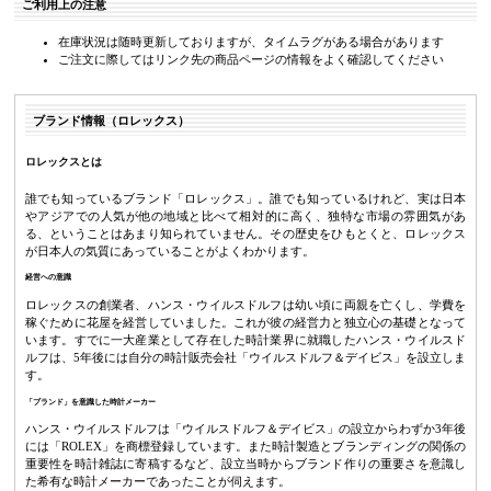
ご利用上の注意
在庫状況は随時更新しておりますが、タイムラグがある場合があります
ご注文に際してはリンク先の商品ページの情報をよく確認してください
ブランド情報（ロレックス）
ロレックスとは
誰でも知っているブランド「ロレックス」。誰でも知っているけれど、実は日本
やアジアでの人気が他の地域と比べて相対的に高く、独特な市場の雰囲気があ
る、ということはあまり知られていません。その歴史をひもとくと、ロレックス
が日本人の気質にあっていることがよくわかります。
経営への意識
ロレックスの創業者、ハンス・ウイルスドルフは幼い頃に両親を亡くし、学費を
稼ぐために花屋を経営していました。これが彼の経営力と独立心の基礎となって
います。すでに一大産業として存在した時計業界に就職したハンス・ウイルスド
ルフは、5年後には自分の時計販売会社「ウイルスドルフ＆デイビス」を設立しま
す。
「ブランド」を意識した時計メーカー
ハンス・ウイルスドルフは「ウイルスドルフ＆デイビス」の設立からわずか3年後
には「ROLEX」を商標登録しています。また時計製造とブランディングの関係の
重要性を時計雑誌に寄稿するなど、設立当時からブランド作りの重要さを意識し
た希有な時計メーカーであったことが伺えます。