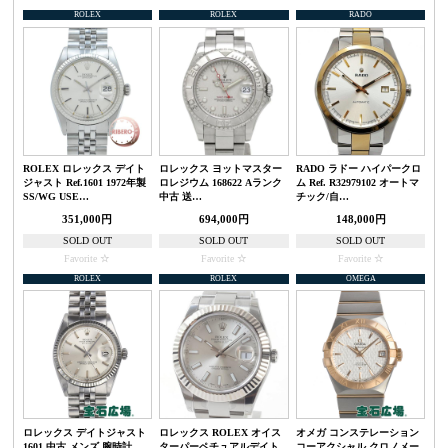
ROLEX
ROLEX
RADO
ROLEX ロレックス デイト
ロレックス ヨットマスター
RADO ラドー ハイパークロ
ジャスト Ref.1601 1972年製
ロレジウム 168622 Aランク
ム Ref. R32979102 オートマ
SS/WG USE…
中古 送…
チック/自…
351,000円
694,000円
148,000円
SOLD OUT
SOLD OUT
SOLD OUT
Favorite
Favorite
Favorite
ROLEX
ROLEX
OMEGA
ロレックス デイトジャスト
ロレックス ROLEX オイス
オメガ コンステレーション
1601 中古 メンズ 腕時計
ターパーペチュアルデイト
コーアクシャル クロノメー