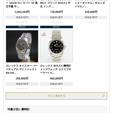
ー 326238 YG×ラバー AT 黒
00GV ブラック ROLEX 中
ミラーダイヤル／ギルトダ
文字盤 中…
古 メンズ …
イヤル／…
5,964,444円
758,000円
428,000円
SOLD OUT
SOLD OUT
SOLD OUT
Favorite
Favorite
Favorite
ROLEX
ROLEX
ロレックス オイスター パー
ロレックス ROLEX 腕時計
ペチュアル デイトジャスト
メンズウォッチ エクスプロ
Ref.160…
ーラー1 11…
208,000円
866,800円
SOLD OUT
SOLD OUT
Favorite
Favorite
さらに表示する
印象が近い腕時計