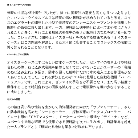
オイスターケースの開発
当時の主流は懐中時計でしたが、徐々に腕時計の需要も高くなりつつありまし
た。ハンス・ウイルスドルフは精度の高い腕時計が求められていると考え、スイ
スのエグラー社の開発した小型で高精度のアンカーエスケープメントを採用した
腕時計の販売に乗り出します。一方、腕時計は懐中時計に比べて水や埃にさらさ
れることが多く、それによる故障の発生率の高さが腕時計の普及を妨げる一因で
した。ロレックス社（開発はオイスター社）を代表する技術である「オイスター
ケース」はこの問題を解決し、また大々的に広告することでロレックスの名前は
博く知られることとなります。
パーペチュアルの開発
オイスターケースはすばらしい防水ケースでしたが、ゼンマイの巻き上げや時刻
合わせの際、ねじ込み式竜頭を解除しなくてはいけないことがユーザーの「竜頭
のねじ込み忘れ」を招き、防水を謳った腕時計だけに水の進入による修理も少な
くありませんでした。これを解決したのが1931年に登場した自動巻機構「パーペ
チュアル」です。これにより、ゼンマイの手巻きが不要となり、また高い精度で
動作することで時刻合わせの回数も減らすことで竜頭操作を極力少なくすること
に成功しました。
モデルの展開
その後は高い防水性能を生かして海洋開発者に向けた「サブマリーナー」、さら
に防水機能を高めた「シードゥエラー」、探検家用の「エクスプローラー」、パ
イロット用の「GMTマスター」、モータースポーツに最適な「デイトナ」など、
スポーツや過酷な環境でも使用できる腕時計を次々に生み出し、時計業界を超え
た一大ブランドとして確固たる地位を築き上げ現在に至ります。