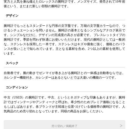
実力と人気を兼ね備えたロレックスの腕時計です。メンズサイズ。発売されて10年前
後という、まだまだ新しい部類の腕時計です。
デザイン
腕時計でもっともスタンダードな円形の文字盤です。万能の文字盤カラーなので、つ
けるシチュエーションを問いません。腕時計の基本となるシンプルなアナログ表示で
す。シンプルなだけに、デザインの完成度の高さが必要です。 ブレスレットタイプの
腕時計です。季節を問わず快適にお使いいただけます。現代の腕時計としては一般的
な、ステンレスを採用した一本です。ステンレスはキズや腐食に強く、価格とのバラ
ンスが良いことで知られています。主となる素材を含め、2つ以上の素材を使用して
います。
スペック
自動巻です。腕の動きでゼンマイが巻き上がる腕時計との一体感は自動巻ならでは。
カレンダー機能付き。カレンダーはあるとないとでは大違いの機能の一つです。
コンディション
中古（USED）の腕時計です。中古、というとネガティブな印象もありますが、腕時
計ではヴィンテージやアンティークと呼ばれ、希少性のためプレミア価格になること
もしばしばあります。各ブランドが主戦場と位置づけている価格帯の腕時計です。人
気商品のため売り切れとなっています。同様の商品をお探しください。
売り切れ／掲載終了