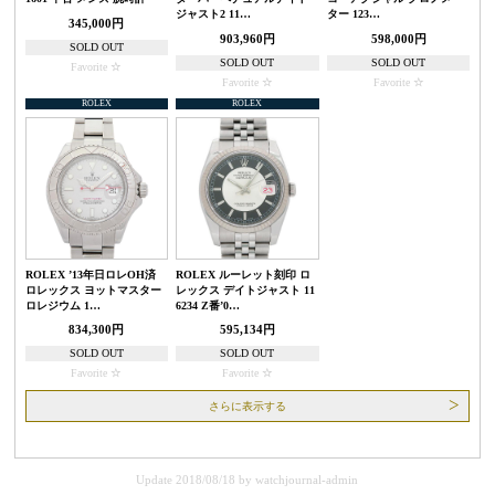
ジャスト2 11…
ター 123…
345,000円
903,960円
598,000円
SOLD OUT
SOLD OUT
SOLD OUT
Favorite
Favorite
Favorite
ROLEX
ROLEX
ROLEX ’13年日ロレOH済
ROLEX ルーレット刻印 ロ
ロレックス ヨットマスター
レックス デイトジャスト 11
ロレジウム 1…
6234 Z番’0…
834,300円
595,134円
SOLD OUT
SOLD OUT
Favorite
Favorite
さらに表示する
Update 2018/08/18
by
watchjournal-admin