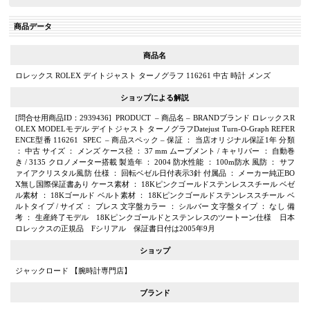
商品データ
商品名
ロレックス ROLEX デイトジャスト ターノグラフ 116261 中古 時計 メンズ
ショップによる解説
[問合せ用商品ID：2939436] PRODUCT – 商品名 – BRANDブランド ロレックスR
OLEX MODELモデル デイトジャスト ターノグラフDatejust Turn-O-Graph REFER
ENCE型番 116261 SPEC – 商品スペック – 保証 ： 当店オリジナル保証1年 分類
： 中古 サイズ ： メンズ ケース径 ： 37 mm ムーブメント / キャリバー ： 自動巻
き / 3135 クロノメーター搭載 製造年 ： 2004 防水性能 ： 100m防水 風防 ： サフ
ァイアクリスタル風防 仕様 ： 回転ベゼル日付表示3針 付属品 ： メーカー純正BO
X無し国際保証書あり ケース素材 ： 18Kピンクゴールドステンレススチール ベゼ
ル素材 ： 18Kゴールド ベルト素材 ： 18Kピンクゴールドステンレススチール ベ
ルトタイプ / サイズ ： ブレス 文字盤カラー ： シルバー 文字盤タイプ ： なし 備
考 ： 生産終了モデル 18Kピンクゴールドとステンレスのツートーン仕様 日本
ロレックスの正規品 Fシリアル 保証書日付は2005年9月
ショップ
ジャックロード 【腕時計専門店】
ブランド