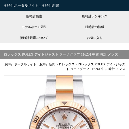
腕時計ポータルサイト：腕時計新聞
腕時計検索
腕時計ランキング
モデルネーム索引
腕時計の情報
腕時計新聞について
お気に入り
ロレックス ROLEX デイトジャスト ターノグラフ 116261 中古 時計 メンズ
腕時計ポータルサイト：腕時計新聞
>
ロレックス
>
ロレックス ROLEX デイトジャス
ト ターノグラフ 116261 中古 時計 メンズ