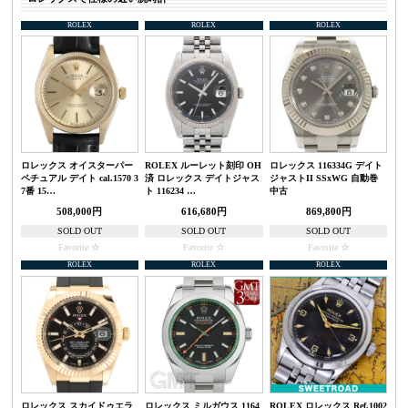
ROLEX
ROLEX
ROLEX
ロレックス オイスターパー
ROLEX ルーレット刻印 OH
ロレックス 116334G デイト
ペチュアル デイト cal.1570 3
済 ロレックス デイトジャス
ジャストII SSxWG 自動巻
7番 15…
ト 116234 …
中古
508,000円
616,680円
869,800円
SOLD OUT
SOLD OUT
SOLD OUT
Favorite
Favorite
Favorite
ROLEX
ROLEX
ROLEX
ロレックス スカイドゥエラ
ロレックス ミルガウス 1164
ROLEX ロレックス Ref.1002