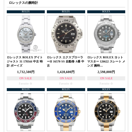
ロレックスの腕時計
ROLEX
ROLEX
ROLEX
ロレックス ROLEX デイト
ロレックス エクスプローラ
ロレックス ROLEX ヨット
ジャスト 31 178344 中古 時
ーII 16570 SS 自動巻 A番 中
マスター 126622 スレート メ
計 ボーイズ
古
ンズ 腕時…
1,732,500円
1,428,600円
2,598,000円
ON SALE
ON SALE
ON SALE
Favorite
Favorite
Favorite
ROLEX
ROLEX
ROLEX