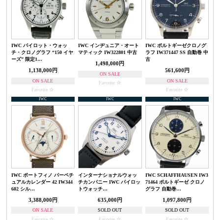
IWC パイロット・ウォッ
IWC インヂュニア・オート
IWC ポルトギーゼクロノグ
チ・クロノグラフ “150 イヤ
マティック IW322801 中古
ラフ IW371447 SS 自動巻 中
ーズ” 限定1…
古
1,498,000円
1,138,000円
561,600円
ON SALE
ON SALE
ON SALE
Favorite
Favorite
Favorite
IWC
IWC
IWC
IWC ポートフィノ パーペチ
インターナショナルウォッ
IWC SCHAFFHAUSEN IW3
ュアルカレンダー 42 IW344
チカンパニー IWC パイロッ
71464 ポルトギーゼ クロノ
602 シル…
トウォッチ…
グラフ 自動巻…
3,388,000円
635,000円
1,097,800円
ON SALE
SOLD OUT
SOLD OUT
Favorite
Favorite
Favorite