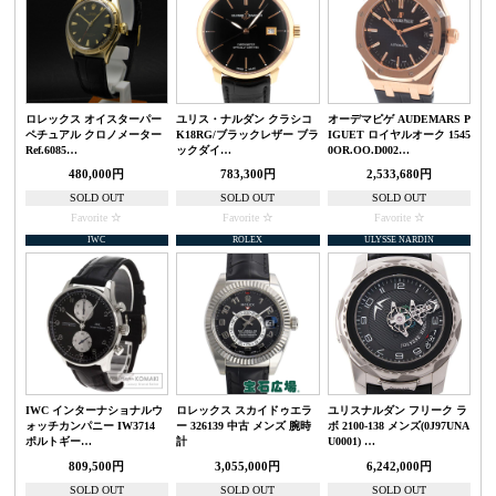
ロレックス オイスターパー
ユリス・ナルダン クラシコ
オーデマピゲ AUDEMARS P
ペチュアル クロノメーター
K18RG/ブラックレザー ブラ
IGUET ロイヤルオーク 1545
Ref.6085…
ックダイ…
0OR.OO.D002…
480,000円
783,300円
2,533,680円
SOLD OUT
SOLD OUT
SOLD OUT
Favorite
Favorite
Favorite
IWC
ROLEX
ULYSSE NARDIN
IWC インターナショナルウ
ロレックス スカイドゥエラ
ユリスナルダン フリーク ラ
ォッチカンパニー IW3714
ー 326139 中古 メンズ 腕時
ボ 2100-138 メンズ(0J97UNA
ポルトギー…
計
U0001) …
809,500円
3,055,000円
6,242,000円
SOLD OUT
SOLD OUT
SOLD OUT