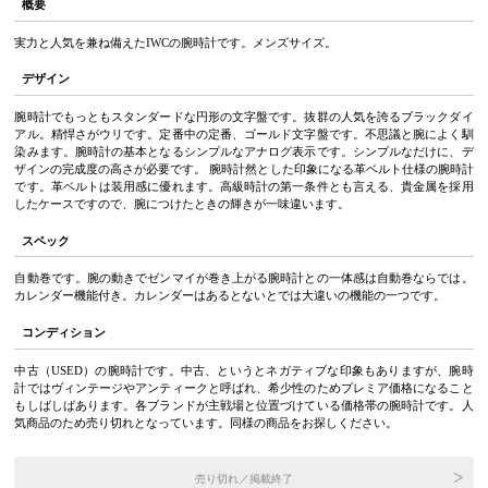
概要
実力と人気を兼ね備えたIWCの腕時計です。メンズサイズ。
デザイン
腕時計でもっともスタンダードな円形の文字盤です。抜群の人気を誇るブラックダイ
アル。精悍さがウリです。定番中の定番、ゴールド文字盤です。不思議と腕によく馴
染みます。腕時計の基本となるシンプルなアナログ表示です。シンプルなだけに、デ
ザインの完成度の高さが必要です。 腕時計然とした印象になる革ベルト仕様の腕時計
です。革ベルトは装用感に優れます。高級時計の第一条件とも言える、貴金属を採用
したケースですので、腕につけたときの輝きが一味違います。
スペック
自動巻です。腕の動きでゼンマイが巻き上がる腕時計との一体感は自動巻ならでは。
カレンダー機能付き。カレンダーはあるとないとでは大違いの機能の一つです。
コンディション
中古（USED）の腕時計です。中古、というとネガティブな印象もありますが、腕時
計ではヴィンテージやアンティークと呼ばれ、希少性のためプレミア価格になること
もしばしばあります。各ブランドが主戦場と位置づけている価格帯の腕時計です。人
気商品のため売り切れとなっています。同様の商品をお探しください。
売り切れ／掲載終了