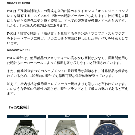
技術者の育成と商品管理
IWCは「万能時計職人」の育成を公的に認めるライセンス「オルロジェ・コンプ
レ」を所有する、スイスの中で唯一の時計メーカーでもあります。技術者を大切
にしながら次世代に受け継ぐ姿勢は、すべての製造業が模範とすべきものです。
しかし、IWC最大の魅力は他にあります。
IWCは「誠実な時計」「高品質」を意味するラテン語「プロブス・スカフジア」
をトレードマークに掲げ、メカニカルを前面に押し出した時計作りを得意として
います。
IWCの誠実なものづくり
IWCの時計は、使用部品のクオリティーの高さから磨耗が少なく、長期間使用し
た時計もオーバーホールによって精度を取り戻しやすいと評価されています。
また、創業以来すべてのムーブメントに登録番号が刻印され、補修部品も保管さ
れているため、100年前の時計でも修理可能な保証体制が整っています。
加えて、社内規格は優秀級クロノメーター規格よりも厳しいと言われています。
このようなIWCの信頼性の高さが、時計ブランドとして最大の魅力であると言え
ます。
IWCの腕時計
IWC
IWC
IWC