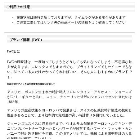
ご利用上の注意
在庫状況は随時更新しておりますが、タイムラグがある場合があります
ご注文に際してはリンク先の商品ページの情報をよく確認してください
ブランド情報（IWC）
IWCとは
IWCの腕時計は、一度知ってしまうとどうしても気になってしまう、不思議な魅
力があります。ロレックスでもオメガでも、ブライトリングでもセイコーでもな
い。知っている人だけわかってくれればいい、そんな人におすすめのブランドで
す。
伝統技術とアメリカ式生産技術の融合を目指して
アメリカ、ボストン生まれの時計職人フロレンタイン・アリオスト・ジョーンズ
がC・L・ギターと共に、スイス、チューリッヒ近郊のシャフハウゼンに来たのは
1868年。
アメリカ式生産技術をヨーロッパで発展させ、スイスの伝統的時計製造の技術と
融合させることで、より効率的で完成度の高い時計作りを目指していました。
ジョーンズはスイスに渡る前年まで、ウオルサム創業者アーロン・ルフキン・デ
ニソンのパートナーであったE・ハワードが経営するハワード・ウォッチ・カン
パニーで時計製造技術を習得。この頃アメリカでは、機械による懐中時計の大量
生産技術が確立していました。