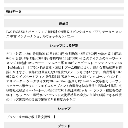
商品データ
商品名
IWC IW353318 ポートフィノ 腕時計 OH済 K18ピンクゴールド/アリゲーター メン
ズ 中古 インターナショナルウォッチカンパニー
ショップによる解説
ギフト対応 14501 分割均等 60回14501円 分割均等 48回17592円 分割均等 24回33
043円 分割均等 12回63941円 分割均等 10回73800円 このアイテムのキーワード
メンズ 腕時計 IWC カラー：シルバー系 K18ピンクゴールド コンディションAB
【cabhaddb】 【ブランド品買取・通販】ズーム機能により、細かな商品状態を確
認出来ますが、実際には目立たない程度のダメージもございます。 商品番号 902
08012 タイプポートフィノ IW353318 素材ケース：K18ピンクゴールドバンド：
アリゲーター ケースサイズ約38mmx38mm腕周り約16-20.5cm文字盤カラーブラ
ックケース形ラウンドフェイスムーブメント自動巻き防水日常生活防水付属品- 点
検弊社点検済オーバーホール済2017/03/31 保証期間3ヶ月 >> ランク・程度表の詳
細はこちら バンド薄汚れ/シワ/ベルト穴使用感留め金光の加減で確認できる程度
の小キズ裏蓋光の加減で確認できる程度の小キズ
ショップ
ブランド京の蔵小牧【最安挑戦！】
ブランド