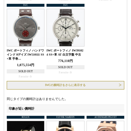
IWC
IWC
IWC ポートフィノ ハンドワ
IWC ポートフィノ IW39102
インド 8デイズ IW510111 SS
4 SS×革 AT 白文字盤 中古
×革 手巻…
776,110円
1,075,554円
SOLD OUT
SOLD OUT
Favorite
Favorite
IWCの腕時計をさらに表示する
同じタイプの腕時計はありませんでした。
印象が近い腕時計
ROLEX
ULYSSE NARDIN
AUDEMARS PIGUET