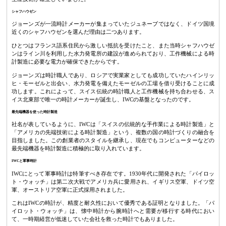
シャフハウゼン
ジョーンズが一流時計メーカーが集まっていたジュネーブではなく、ドイツ国境
近くのシャフハウゼンを選んだ理由は二つあります。
ひとつはフランス語系住民から激しい抵抗を受けたこと、また当時シャフハウゼ
ンはライン川を利用した水力発電所の建設が進められており、工作機械による時
計製造に必要な電力が確保できたからです。
ジョーンズは時計職人であり、ロシアで実業家としても成功していたハインリッ
ヒ・モーゼルと出会い、水力発電を備えたモーゼルの工場を借り受けることに成
功します。これによって、スイス伝統の時計職人と工作機械を持ち合わせる、ス
イス北東部で唯一の時計メーカーが誕生し、IWCの基盤となったのです。
最先端機器を使った時計製造
社名が表しているように、IWCは「スイスの伝統的な手作業による時計製造」と
「アメリカの先端技術による時計製造」という、複数の国の時計づくりの融合を
目指しました。この創業者のスタイルを継承し、現在でもコンピューターなどの
最先端機器を時計製造に積極的に取り入れています。
IWCと軍事時計
IWCにとって軍事時計は特筆すべき存在です。1930年代に開発された「パイロッ
ト・ウォッチ」は第二次大戦でアメリカ兵に愛用され、イギリス空軍、ドイツ空
軍、オーストリア空軍に正式採用されました。
これはIWCの時計が、精度と耐久性において優秀である証明となりました。「パ
イロット・ウォッチ」は、懐中時計から腕時計へと需要が移行する時代におい
て、一時期経営が低迷していた会社を救った時計でもありました。