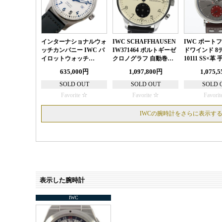
インターナショナルウォ
IWC SCHAFFHAUSEN
IWC ポート
ッチカンパニー IWC パ
IW371464 ポルトギーゼ
ドワインド 8デ
イロットウォッチ…
クロノグラフ 自動巻…
10111 SS×革
635,000円
1,097,800円
1,075,
SOLD OUT
SOLD OUT
SOLD 
Favorite
Favorite
Favorit
IWCの腕時計をさらに表示す
表示した腕時計
IWC