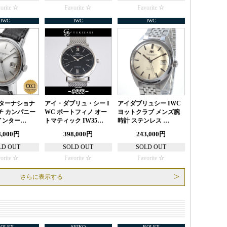
orite
Favorite
Favorite
IWC
IWC
IWC
ンターナショナ
アイ・ダブリュ・シー I
アイダブリュシー IWC
チ カンパニー
WC ポートフィノ オー
ヨットクラブ メンズ腕
インター…
トマティック IW35…
時計 ステンレス …
8,000円
398,000円
243,000円
LD OUT
SOLD OUT
SOLD OUT
orite
Favorite
Favorite
さらに表示する
ROLEX
SEIKO
ROLEX