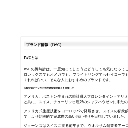
ブランド情報（IWC）
IWCとは
IWCの腕時計は、一度知ってしまうとどうしても気になって
ロレックスでもオメガでも、ブライトリングでもセイコーで
くれればいい、そんな人におすすめのブランドです。
伝統技術とアメリカ式生産技術の融合を目指して
アメリカ、ボストン生まれの時計職人フロレンタイン・アリオ
と共に、スイス、チューリッヒ近郊のシャフハウゼンに来たのは
アメリカ式生産技術をヨーロッパで発展させ、スイスの伝統
で、より効率的で完成度の高い時計作りを目指していました。
ジョーンズはスイスに渡る前年まで、ウオルサム創業者アー