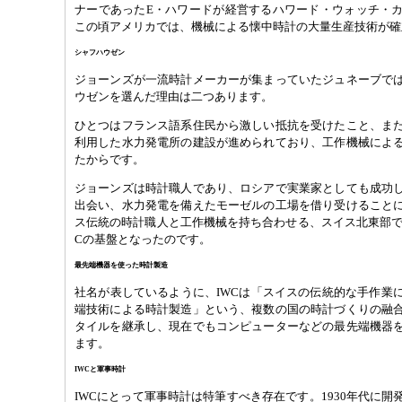
ナーであったE・ハワードが経営するハワード・ウォッチ・
この頃アメリカでは、機械による懐中時計の大量生産技術が確
シャフハウゼン
ジョーンズが一流時計メーカーが集まっていたジュネーブで
ウゼンを選んだ理由は二つあります。
ひとつはフランス語系住民から激しい抵抗を受けたこと、ま
利用した水力発電所の建設が進められており、工作機械によ
たからです。
ジョーンズは時計職人であり、ロシアで実業家としても成功
出会い、水力発電を備えたモーゼルの工場を借り受けること
ス伝統の時計職人と工作機械を持ち合わせる、スイス北東部で
Cの基盤となったのです。
最先端機器を使った時計製造
社名が表しているように、IWCは「スイスの伝統的な手作業
端技術による時計製造」という、複数の国の時計づくりの融
タイルを継承し、現在でもコンピューターなどの最先端機器
ます。
IWCと軍事時計
IWCにとって軍事時計は特筆すべき存在です。1930年代に