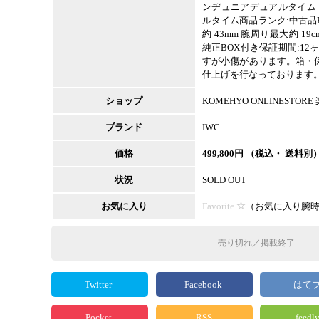
ンヂュニアデュアルタイム
ルタイム商品ランク:中古品B型
約 43mm 腕周り最大約 1
純正BOX付き保証期間:1
すが小傷があります。箱・
仕上げを行なっております。
ショップ
KOMEHYO ONLINESTOR
ブランド
IWC
価格
499,800
円 （税込・ 送料別
状況
SOLD OUT
お気に入り
Favorite
（
お気に入り腕
売り切れ／掲載終了
Twitter
Facebook
はて
Pocket
RSS
feedl