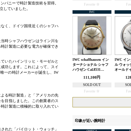
カンパニーで時計製造技術を習得。
Favorite
Fav
立していました。
IWC
はなく、ドイツ国境近くのシャフハ
た当時シャフハウゼンはライン川を
る時計製造に必要な電力が確保でき
IWC schaffhausen イン
IWC イ
していたハインリッヒ・モーゼルと
ターナショナル シャフ
ル ウォッ
に成功します。これによって、スイ
ハウゼン Cal.8531…
オールド
唯一の時計メーカーが誕生し、IW
111,100円
12
SOLD OUT
SO
Favorite
Fav
による時計製造」と「アメリカの先
合を目指しました。この創業者のス
を時計製造に積極的に取り入れてい
印象が近い腕時計
開発された「パイロット・ウォッチ」
OMEGA