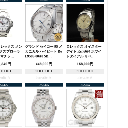
 ロレックス メン
グランド セイコー 9S メ
ロレックス オイスター
エクスプローラ
カニカル ハイビート Re
デイト Ref.6694 ホワイ
トマチッ…
f.9S85-00A0 SB…
トダイアル リベ…
1,840円
448,000円
168,000円
LD OUT
SOLD OUT
SOLD OUT
orite
Favorite
Favorite
ROLEX
ROLEX
ROLEX