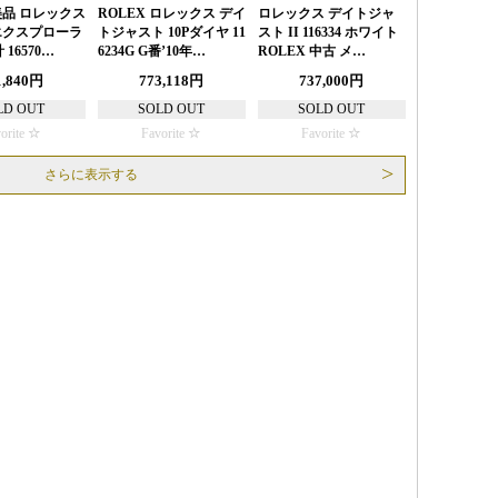
 美品 ロレックス
ROLEX ロレックス デイ
ロレックス デイトジャ
 エクスプローラ
トジャスト 10Pダイヤ 11
スト II 116334 ホワイト
 16570…
6234G G番’10年…
ROLEX 中古 メ…
1,840円
773,118円
737,000円
LD OUT
SOLD OUT
SOLD OUT
orite
Favorite
Favorite
さらに表示する