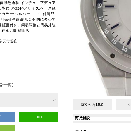
 自動巻通称:インヂュニアデュア
式:IW324404サイズ:ケース径
9cmカラー:シルバー −／−付属品:
2ヶ月保証詳細説明:部分的に多少で
保証書付き。簡易調整と簡易外装
在庫店舗:梅田店
E 楽天市場店
）
時計一覧
）
爽やかな印象
ブ
LINE
商品解説
y