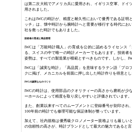
は第二次大戦でアメリカ兵に愛用され、イギリス空軍、ドイ
用されました。
これはIWCの時計が、精度と耐久性において優秀である証明
ッチ」は、懐中時計から腕時計へと需要が移行する時代にお
社を救った時計でもありました。
技術者の育成と商品管理
IWCは「万能時計職人」の育成を公的に認めるライセンス
る、スイスの中で唯一の時計メーカーでもあります。技術者
姿勢は、すべての製造業が模範とすべきものです。しかし、I
IWCは「誠実な時計」「高品質」を意味するラテン語「プロ
クに掲げ、メカニカルを前面に押し出した時計作りを得意とし
IWCの誠実なものづくり
IWCの時計は、使用部品のクオリティーの高さから磨耗が少
ーホールによって精度を取り戻しやすいと評価されています。
また、創業以来すべてのムーブメントに登録番号が刻印され
100年前の時計でも修理可能な保証体制が整っています。
加えて、社内規格は優秀級クロノメーター規格よりも厳しいと
の信頼性の高さが、時計ブランドとして最大の魅力であると言