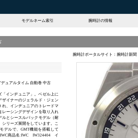
モデルネーム索引
腕時計の情報
古
腕時計ポータルサイト：腕時計新聞
ュニアデュアルタイム 自動巻 中古
ーズ「インヂュニア」。ベゼル上に
デザイナーのジェラルド・ジェン
され、インヂュニアのトレードマ
はレーシングデザインを取り入れ
デルとシースルバックモデル（耐
、シリーズ展開をしています。こ
たモデルで、GMT機能を搭載して
C商品名:IWC IW324404 イ