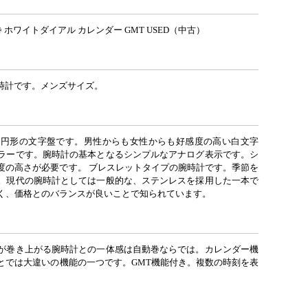
巻 ホワイトダイアル カレンダー GMT USED（中古）
時計です。メンズサイズ。
な円形の文字盤です。男性からも女性からも好感度の高い白文字
ラーです。腕時計の基本となるシンプルなアナログ表示です。シ
度の高さが必要です。 ブレスレットタイプの腕時計です。季節を
。現代の腕時計としては一般的な、ステンレスを採用した一本で
く、価格とのバランスが良いことで知られています。
が巻き上がる腕時計との一体感は自動巻ならでは。カレンダー機
とでは大違いの機能の一つです。GMT機能付き。複数の時刻を表