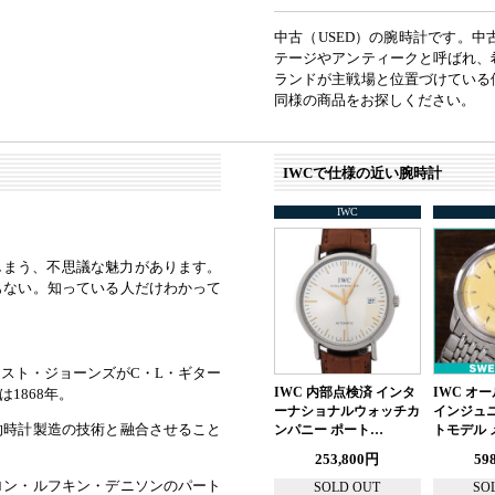
中古（USED）の腕時計です。
テージやアンティークと呼ばれ、
ランドが主戦場と位置づけている
同様の商品をお探しください。
IWCで仕様の近い腕時計
IWC
しまう、不思議な魅力があります。
もない。知っている人だけわかって
スト・ジョーンズがC・L・ギター
IWC 内部点検済 インタ
IWC オ
1868年。
ーナショナルウォッチカ
インジュ
的時計製造の技術と融合させること
ンパニー ポート…
トモデル 
253,800円
59
ロン・ルフキン・デニソンのパート
SOLD OUT
SO