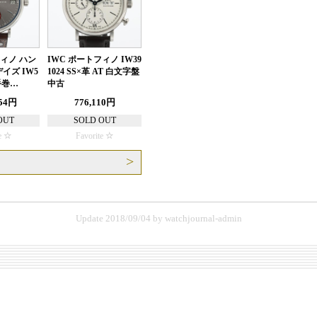
フィノ ハン
IWC ポートフィノ IW39
イズ IW5
1024 SS×革 AT 白文字盤
 手巻…
中古
554円
776,110円
OUT
SOLD OUT
e
Favorite
る
Update 2018/09/04
by
watchjournal-admin