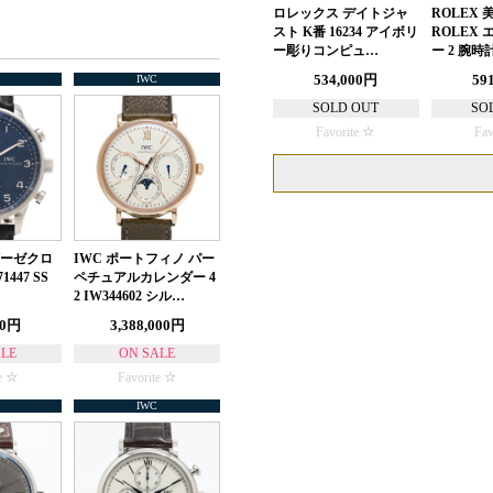
ロレックス デイトジャ
ROLEX
スト K番 16234 アイボリ
ROLEX
ー彫りコンピュ…
ー 2 腕時計
534,000円
59
IWC
SOLD OUT
SO
Favorite
Fav
ギーゼクロ
IWC ポートフィノ パー
447 SS
ペチュアルカレンダー 4
2 IW344602 シル…
00円
3,388,000円
ALE
ON SALE
e
Favorite
IWC