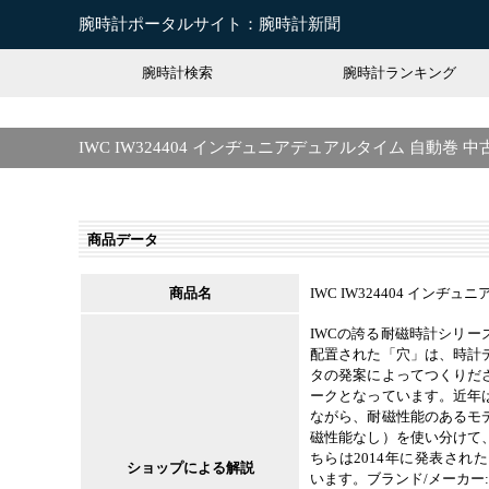
腕時計ポータルサイト：腕時計新聞
腕時計検索
腕時計ランキング
IWC IW324404 インヂュニアデュアルタイム 自動巻 中
商品データ
商品名
IWC IW324404 インヂ
IWCの誇る耐磁時計シリ
配置された「穴」は、時計
タの発案によってつくりだ
ークとなっています。近年
ながら、耐磁性能のあるモ
磁性能なし）を使い分けて
ちらは2014年に発表され
ショップによる解説
います。ブランド/メーカー:IW