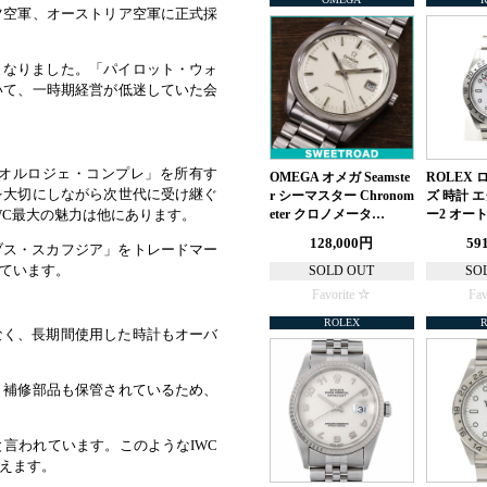
ツ空軍、オーストリア空軍に正式採
となりました。「パイロット・ウォ
いて、一時期経営が低迷していた会
「オルロジェ・コンプレ」を所有す
OMEGA オメガ Seamste
ROLEX
を大切にしながら次世代に受け継ぐ
r シーマスター Chronom
ズ 時計 
WC最大の魅力は他にあります。
eter クロノメータ…
ー2 オー
128,000円
59
ブス・スカフジア」をトレードマー
ています。
SOLD OUT
SO
Favorite
Fav
ROLEX
なく、長期間使用した時計もオーバ
、補修部品も保管されているため、
言われています。このようなIWC
えます。