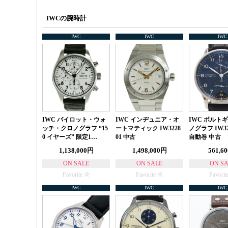
IWCの腕時計
IWC
IWC
IWC
IWC パイロット・ウォ
IWC インヂュニア・オ
IWC ポルト
ッチ・クロノグラフ “15
ートマティック IW3228
ノグラフ IW371
0 イヤーズ” 限定1…
01 中古
自動巻 中古
1,138,000円
1,498,000円
561,6
ON SALE
ON SALE
ON S
Favorite
Favorite
Favorit
IWC
IWC
IWC