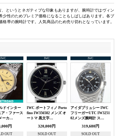
中古、というとネガティブな印象もありますが、腕時計ではヴィン
希少性のためプレミア価格になることもしばしばあります。各ブ
価格帯の腕時計です。人気商品のため売り切れとなっています。
IWC
IWC
IWC
ールドインター
IWC ポートフィノ Porto
アイダブリュシー IWC
ニア・ファース
fino IW356502 メンズ オ
フリーガーUTC IW3251
メーカ…
ートマ 黒文字…
02メンズ腕時計 ス…
8,000円
320,000円
319,680円
LD OUT
SOLD OUT
SOLD OUT