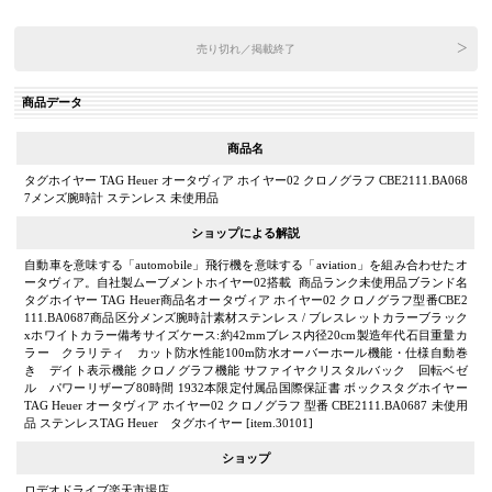
売り切れ／掲載終了
商品データ
商品名
タグホイヤー TAG Heuer オータヴィア ホイヤー02 クロノグラフ CBE2111.BA068
7メンズ腕時計 ステンレス 未使用品
ショップによる解説
自動車を意味する「automobile」飛行機を意味する「aviation」を組み合わせたオ
ータヴィア。自社製ムーブメントホイヤー02搭載 商品ランク未使用品ブランド名
タグホイヤー TAG Heuer商品名オータヴィア ホイヤー02 クロノグラフ型番CBE2
111.BA0687商品区分メンズ腕時計素材ステンレス / ブレスレットカラーブラック
xホワイトカラー備考サイズケース:約42mmブレス内径20cm製造年代石目重量カ
ラー クラリティ カット防水性能100m防水オーバーホール機能・仕様自動巻
き デイト表示機能 クロノグラフ機能 サファイヤクリスタルバック 回転ベゼ
ル パワーリザーブ80時間 1932本限定付属品国際保証書 ボックスタグホイヤー
TAG Heuer オータヴィア ホイヤー02 クロノグラフ 型番 CBE2111.BA0687 未使用
品 ステンレスTAG Heuer タグホイヤー [item.30101]
ショップ
ロデオドライブ楽天市場店