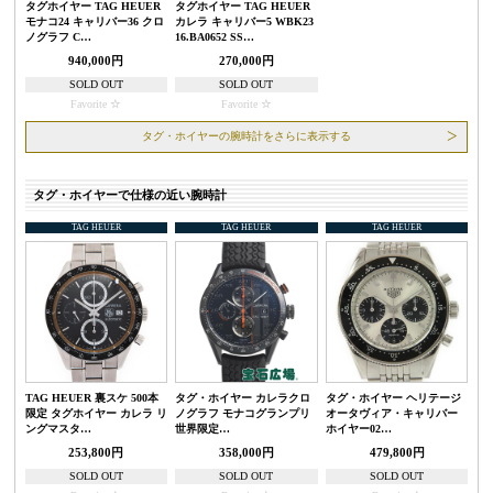
タグホイヤー TAG HEUER
タグホイヤー TAG HEUER
モナコ24 キャリバー36 クロ
カレラ キャリバー5 WBK23
ノグラフ C…
16.BA0652 SS…
940,000円
270,000円
SOLD OUT
SOLD OUT
Favorite
Favorite
タグ・ホイヤーの腕時計をさらに表示する
タグ・ホイヤーで仕様の近い腕時計
TAG HEUER
TAG HEUER
TAG HEUER
TAG HEUER 裏スケ 500本
タグ・ホイヤー カレラクロ
タグ・ホイヤー ヘリテージ
限定 タグホイヤー カレラ リ
ノグラフ モナコグランプリ
オータヴィア・キャリバー
ングマスタ…
世界限定…
ホイヤー02…
253,800円
358,000円
479,800円
SOLD OUT
SOLD OUT
SOLD OUT