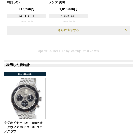
時計 メン…
メンズ 腕時…
216,200円
1,898,000円
SOLD OUT
SOLD OUT
Favorite
Favorite
さらに表示する
Update 2018/11/12
by
watchjournal-admin
表示した腕時計
TAG HEUER
タグホイヤー TAG Heuer オ
ータヴィア ホイヤー02 クロ
ノグラフ…