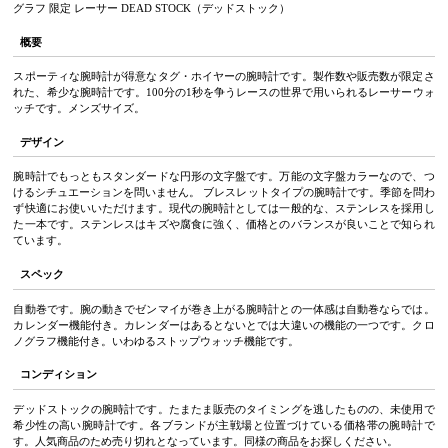
グラフ 限定 レーサー DEAD STOCK（デッドストック）
概要
スポーティな腕時計が得意なタグ・ホイヤーの腕時計です。製作数や販売数が限定さ
れた、希少な腕時計です。100分の1秒を争うレースの世界で用いられるレーサーウォ
ッチです。メンズサイズ。
デザイン
腕時計でもっともスタンダードな円形の文字盤です。万能の文字盤カラーなので、つ
けるシチュエーションを問いません。 ブレスレットタイプの腕時計です。季節を問わ
ず快適にお使いいただけます。現代の腕時計としては一般的な、ステンレスを採用し
た一本です。ステンレスはキズや腐食に強く、価格とのバランスが良いことで知られ
ています。
スペック
自動巻です。腕の動きでゼンマイが巻き上がる腕時計との一体感は自動巻ならでは。
カレンダー機能付き。カレンダーはあるとないとでは大違いの機能の一つです。クロ
ノグラフ機能付き。いわゆるストップウォッチ機能です。
コンディション
デッドストックの腕時計です。たまたま販売のタイミングを逃したものの、未使用で
希少性の高い腕時計です。各ブランドが主戦場と位置づけている価格帯の腕時計で
す。人気商品のため売り切れとなっています。同様の商品をお探しください。