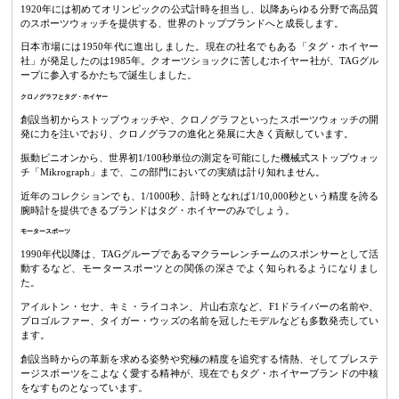
1920年には初めてオリンピックの公式計時を担当し、以降あらゆる分野で高品質
のスポーツウォッチを提供する、世界のトップブランドへと成長します。
日本市場には1950年代に進出しました。現在の社名でもある「タグ・ホイヤー
社」が発足したのは1985年。クオーツショックに苦しむホイヤー社が、TAGグル
ープに参入するかたちで誕生しました。
クロノグラフとタグ・ホイヤー
創設当初からストップウォッチや、クロノグラフといったスポーツウォッチの開
発に力を注いでおり、クロノグラフの進化と発展に大きく貢献しています。
振動ピニオンから、世界初1/100秒単位の測定を可能にした機械式ストップウォッ
チ「Mikrograph」まで、この部門においての実績は計り知れません。
近年のコレクションでも、1/1000秒、計時となれば1/10,000秒という精度を誇る
腕時計を提供できるブランドはタグ・ホイヤーのみでしょう。
モータースポーツ
1990年代以降は、TAGグループであるマクラーレンチームのスポンサーとして活
動するなど、モータースポーツとの関係の深さでよく知られるようになりまし
た。
アイルトン・セナ、キミ・ライコネン、片山右京など、F1ドライバーの名前や、
プロゴルファー、タイガー・ウッズの名前を冠したモデルなども多数発売してい
ます。
創設当時からの革新を求める姿勢や究極の精度を追究する情熱、そしてプレステ
ージスポーツをこよなく愛する精神が、現在でもタグ・ホイヤーブランドの中核
をなすものとなっています。