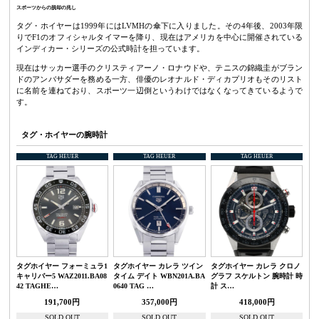
スポーツからの脱却の兆し
タグ・ホイヤーは1999年にはLVMHの傘下に入りました。その4年後、2003年限
りでF1のオフィシャルタイマーを降り、現在はアメリカを中心に開催されている
インディカー・シリーズの公式時計を担っています。
現在はサッカー選手のクリスティアーノ・ロナウドや、テニスの錦織圭がブラン
ドのアンバサダーを務める一方、俳優のレオナルド・ディカプリオもそのリスト
に名前を連ねており、スポーツ一辺倒というわけではなくなってきているようで
す。
タグ・ホイヤーの腕時計
TAG HEUER
TAG HEUER
TAG HEUER
タグホイヤー フォーミュラ1
タグホイヤー カレラ ツイン
タグホイヤー カレラ クロノ
キャリバー5 WAZ2011.BA08
タイム デイト WBN201A.BA
グラフ スケルトン 腕時計 時
42 TAGHE…
0640 TAG …
計 ス…
191,700円
357,000円
418,000円
SOLD OUT
SOLD OUT
SOLD OUT