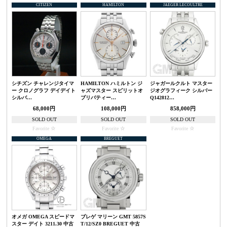
CITIZEN
HAMILTON
JAEGER LECOULTRE
シチズン チャレンジタイマ
HAMILTON ハミルトン ジ
ジャガールクルト マスター
ー クロノグラフ デイデイト
ャズマスター スピリットオ
ジオグラフィーク シルバー
シルバ…
ブリバティー…
Q142812…
68,000円
108,000円
858,000円
SOLD OUT
SOLD OUT
SOLD OUT
Favorite
Favorite
Favorite
OMEGA
BREGUET
オメガ OMEGA スピードマ
ブレゲ マリーン GMT 5857S
スター デイト 3211.30 中古
T/12/SZ0 BREGUET 中古