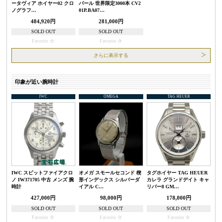
ータヴィア ホイヤー02 クロ
パール 世界限定3000本 CV2
ノグラフ…
01P.BA07…
484,920円
281,000円
SOLD OUT
SOLD OUT
Favorite
Favorite
さらに表示する
印象が近い腕時計
IWC
OMEGA
TAG HEUER
IWC スピットファイアクロ
オメガ スモールセコンド 楔
タグホイヤー TAG HEUER
ノ IW371705 中古 メンズ 腕
形インデックス シルバーダ
カレラ グランドデイト キャ
時計
イアル C…
リバー8 GM…
427,000円
98,000円
178,000円
SOLD OUT
SOLD OUT
SOLD OUT
Favorite
Favorite
Favorite