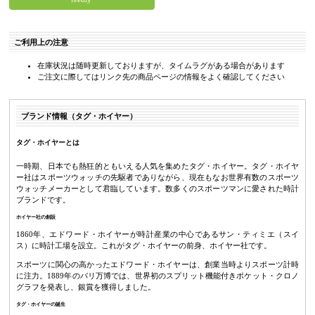
ご利用上の注意
在庫状況は随時更新しておりますが、タイムラグがある場合があります
ご注文に際してはリンク先の商品ページの情報をよく確認してください
ブランド情報（タグ・ホイヤー）
タグ・ホイヤーとは
一時期、日本でも熱狂的ともいえる人気を集めたタグ・ホイヤー。タグ・ホイヤ
ー社はスポーツウォッチの先駆者でありながら、現在もなお世界有数のスポーツ
ウォッチメーカーとして君臨しています。数多くのスポーツマンに愛された時計
ブランドです。
ホイヤー社の創設
1860年、エドワード・ホイヤーが時計産業の中心であるサン・ティミエ（スイ
ス）に時計工場を設立。これがタグ・ホイヤーの前身、ホイヤー社です。
スポーツに関心の高かったエドワード・ホイヤーは、創業当時よりスポーツ計時
に注力。1889年のパリ万博では、世界初のスプリット機能付きポケット・クロノ
グラフを発表し、銀賞を獲得しました。
タグ・ホイヤーの誕生