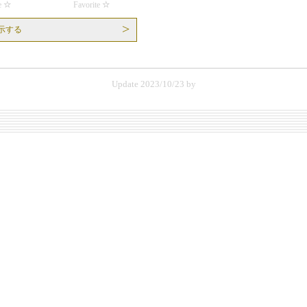
e
Favorite
示する
Update 2023/10/23
by