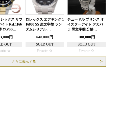
 ロレックス サブ
ロレックス エアキング 1
チュードル プリンス オ
ト Ref.1166
16900 SS 黒文字盤 ラン
イスターデイト デカバ
番 YG/SS…
ダムシリアル …
ラ 黒文字盤 分解…
53,000円
648,000円
188,000円
LD OUT
SOLD OUT
SOLD OUT
orite
Favorite
Favorite
さらに表示する