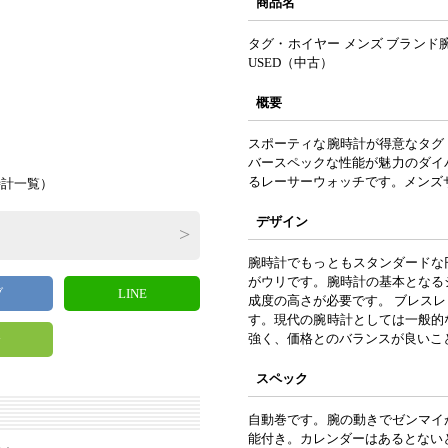
商品名
タグ・ホイヤー メンズ ブランド腕
USED（中古）
概要
）
スポーティな腕時計が得意なタグ
バースペックな性能が魅力のダイ
るレーサーウォッチです。メンズ
時計一覧
）
デザイン
腕時計でもっともスタンダードな
がウリです。腕時計の基本となる
ブ
LINE
成度の高さが必要です。 ブレス
す。現代の腕時計としては一般的
強く、価格とのバランスが良いこ
y
スペック
自動巻です。腕の動きでゼンマイ
能付き。カレンダーはあるとない