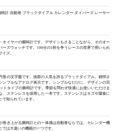
時計 自動巻 ブラックダイアル カレンダー ダイバーズ レーサー
・ホイヤーの腕時計です。デザインもさることながら、そのオー
バーズウォッチです。100分の1秒を争うレースの世界で用いられ
サイズ。
円形の文字盤です。抜群の人気を誇るブラックダイアル。精悍さ
シンプルなアナログ表示です。シンプルなだけに、デザインの完
レットタイプの腕時計です。季節を問わず快適にお使いいただけま
な、ステンレスを採用した一本です。ステンレスはキズや腐食に
とで知られています。
が巻き上がる腕時計との一体感は自動巻ならでは。カレンダー機
とでは大違いの機能の一つです。