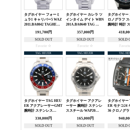
タグホイヤー フォーミ
タグホイヤー カレラ ツ
タグホイヤー 
ュラ1 キャリバー5 WAZ
インタイム デイト WBN
ロノグラフ 
2011.BA0842 TAGHE…
201A.BA0640 TAG …
腕時計 時計 
191,700円
357,000円
418,0
SOLD OUT
SOLD OUT
SOLD 
Favorite
Favorite
Favorit
TAG HEUER
TAG HEUER
TAG HE
タグホイヤー TAG HEU
タグホイヤー アクアレ
タグホイヤー T
ER アクアレーサーGMT
ーサー 腕時計 ステンレ
ER モナコ24
腕時計 ステンレス…
ススチール WAP20…
36 クロノグラ
330,000円
165,000円
940,0
SOLD OUT
SOLD OUT
SOLD 