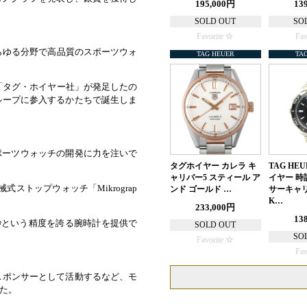
195,000円
13
SOLD OUT
SO
Favorite
Fav
らゆる分野で高品質のスポーツウォ
TAG HEUER
TA
「タグ・ホイヤー社」が発足したの
グループに参入するかたちで誕生しま
ポーツウォッチの開発に力を注いで
タグホイヤー カレラ キ
TAG HE
ャリバー5 スティール ア
イヤー 時
ストップウォッチ「Mikrograp
ンド ゴールド …
サーキャリ
K…
233,000円
13
00秒という精度を誇る腕時計を提供で
SOLD OUT
SO
Favorite
Fav
のスポンサーとして活動するなど、モ
た。