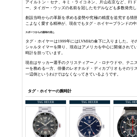
アイルトン・セナ、キミ・ライコネン、片山右京など、F1
ー、タイガー・ウッズの名前を冠したモデルなども多数発売し
創設当時からの革新を求める姿勢や究極の精度を追究する情
こよなく愛する精神が、現在でもタグ・ホイヤーブランドの中
スポーツからの脱却の兆し
タグ・ホイヤーは1999年にはLVMHの傘下に入りました。その
シャルタイマーを降り、現在はアメリカを中心に開催されて
時計を担っています。
現在はサッカー選手のクリスティアーノ・ロナウドや、テニ
ーを務める一方、俳優のレオナルド・ディカプリオもそのリ
一辺倒というわけではなくなってきているようです。
タグ・ホイヤーの腕時計
TAG HEUER
TAG HEUER
TAG HE