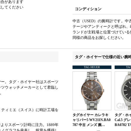
場合があります
認してください
コンディション
中古（USED）の腕時計です。
テージやアンティークと呼ばれ、
ランドが主戦場と位置づけている
同様の商品をお探しください。
タグ・ホイヤーで仕様の近い腕
TAG HEUER
TA
ヤー。タグ・ホイヤー社はスポーツ
ーツウォッチメーカーとして君臨し
。
・ティミエ（スイス）に時計工場を
タグホイヤー カレラキ
タグ・ホイ
ャリバー5 WV211N.BA0
Cal.5 グ
りスポーツ計時に注力。1889年
787 中古 メンズ 腕…
BA0782 
ロノグラフを発表し、銀賞を獲得し