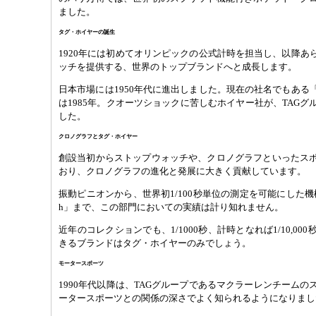
ました。
タグ・ホイヤーの誕生
1920年には初めてオリンピックの公式計時を担当し、以降あ
ッチを提供する、世界のトップブランドへと成長します。
日本市場には1950年代に進出しました。現在の社名でもある
は1985年。クオーツショックに苦しむホイヤー社が、TAG
した。
クロノグラフとタグ・ホイヤー
創設当初からストップウォッチや、クロノグラフといったス
おり、クロノグラフの進化と発展に大きく貢献しています。
振動ピニオンから、世界初1/100秒単位の測定を可能にした機械式
h」まで、この部門においての実績は計り知れません。
近年のコレクションでも、1/1000秒、計時となれば1/10,0
きるブランドはタグ・ホイヤーのみでしょう。
モータースポーツ
1990年代以降は、TAGグループであるマクラーレンチーム
ータースポーツとの関係の深さでよく知られるようになりまし