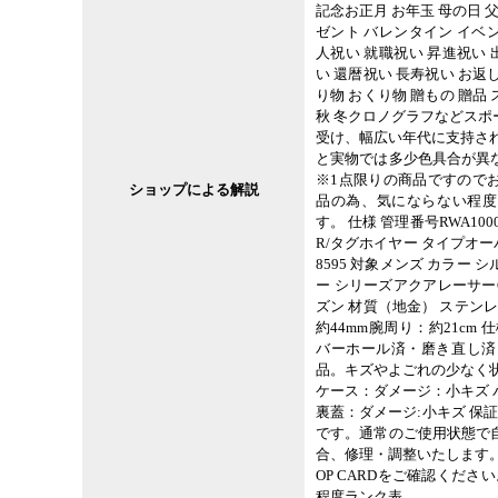
記念お正月 お年玉 母の日 
ゼント バレンタイン イベン
人祝い 就職祝い 昇進祝い 
い 還暦祝い 長寿祝い お返し
り物 おくり物 贈もの 贈品 
秋 冬クロノグラフなどス
受け、幅広い年代に支持さ
と実物では多少色具合が異
※1点限りの商品ですので
ショップによる解説
品の為、気にならない程度
す。 仕様 管理番号RWA10000
R/タグホイヤー タイプオーバ
8595 対象メンズ カラー シル
ー シリーズアクアレーサー
ズン 材質（地金） ステン
約44mm腕周り：約21cm
バーホール済・磨き直し済。 
品。キズやよごれの少なく
ケース：ダメージ：小キズ
裏蓋：ダメージ:小キズ 保
です。通常のご使用状態で
合、修理・調整いたします
OP CARDをご確認くださ
程度ランク表