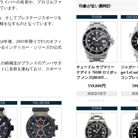
ドライバーの名前や、プロゴルファ
印象が近い腕時計
ています。
TUDOR
JAEGER
熱、そしてプレステージスポーツを
核をなすものとなっています。
4年後、2003年限りでF1のオフィ
いるインディカー・シリーズの公式
スの錦織圭がブランドのアンバサダ
チュードル サブマリー
ジャガー・
ストに名前を連ねており、スポーツ
ナデイト 76100 ロリポッ
ger LeCo
プ メンズ(001HT…
コンプレッ
559,000円
59
SOLD OUT
SO
Favorite
Fav
UER
TAG HEUER
TUDOR