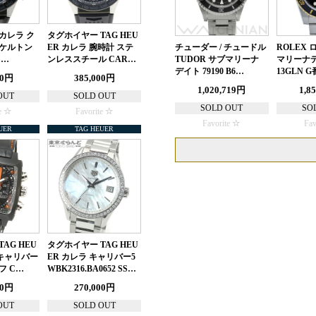
カレラ ク
タグホイヤー TAG HEU
スケルトン
ER カレラ 腕時計 ステ
チューダー / チュードル
ROLEX
ス…
ンレススチール CAR…
TUDOR サブマリーナ
マリーナデイ
デイト 79190 B6…
13GLN G
00円
385,000円
1,020,719円
1,8
OUT
SOLD OUT
SOLD OUT
SO
e
Favorite
Favorite
Fav
UER
TAG HEUER
AG HEU
タグホイヤー TAG HEU
 キャリバー
ER カレラ キャリバー5
フ C…
WBK2316.BA0652 SS…
00円
270,000円
OUT
SOLD OUT