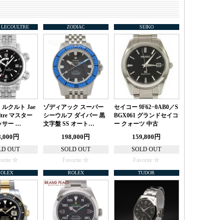
 LECOULTRE
ZODIAC
SEIKO
ルクルト Jae
ゾディアック スーパー
セイコー 9F62−0AB0／S
ultre マスター
シーウルフ ダイバー 黒
BGX061 グランドセイコ
サー …
文字盤 SS オート…
ー クォーツ 中古
8,000円
198,000円
159,800円
LD OUT
SOLD OUT
SOLD OUT
orite
Favorite
Favorite
ROLEX
ROLEX
TUDOR