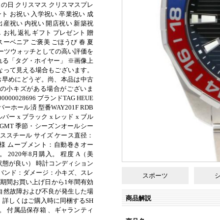
父の日 クリスマス クリスマスプレ
ト お祝い 入学祝い 卒業祝い 成
出産祝い 内祝い 開店祝い 新築祝
 お礼 返礼 ギフト プレゼント 贈
スーベニア ご褒美 ごほうび 春 夏
ポーツウォッチとしての高い評価を
れる「タグ・ホイヤー」 ※画像上
なって見える場合もございます。
お早めにどうぞ。尚、本品は中古
の小キズがある場合がございま
000028696 ブランドTAG HEUE
ーホール済 型番WAY201F RDB
バー x ブラック x レッド x ブル
GMT 季節・シーズンオールシー
レススチール サイズ ケース直径：
 仕様 ムーブメント：自動巻きオー
2020年8月購入。 程度 A（美
状態が良い） 時計コンディション
 バンド：ダメージ：小キズ、スレ
スポーツ
証期間お買い上げ日から1年間有効
自然故障および不良が発生した場
商品解説
。詳しくはご購入時に同梱するSH
い。 付属品保存箱 、ギャランティ