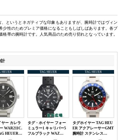
中古、というとネガティブな印象もありますが、腕時計ではヴィン
希少性のためプレミア価格になることもしばしばあります。各ブ
価格帯の腕時計です。人気商品のため売り切れとなっています。
時計
G HEUER
TAG HEUER
TAG HEUER
ヤー カレラ
タグ・ホイヤー フォー
タグホイヤー TAG HEU
レー WAR211C.
ミュラー1 キャリバー5
ER アクアレーサーGMT
TAG HEUER…
フルブラック WAZ…
腕時計 ステンレス…