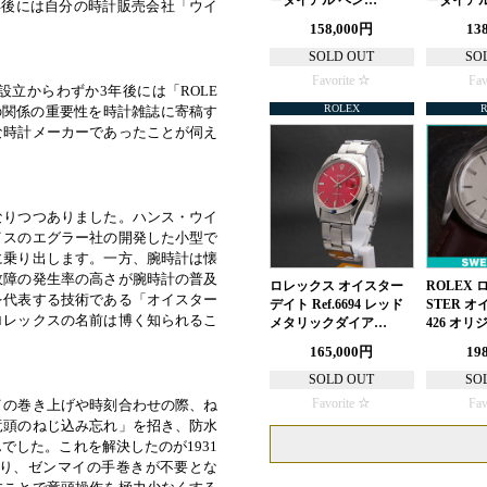
ーダイアル ペン…
ーダイアル
年後には自分の時計販売会社「ウイ
158,000円
13
SOLD OUT
SO
Favorite
Fav
立からわずか3年後には「ROLE
ROLEX
の関係の重要性を時計雑誌に寄稿す
な時計メーカーであったことが伺え
なりつつありました。ハンス・ウイ
イスのエグラー社の開発した小型で
に乗り出します。一方、腕時計は懐
故障の発生率の高さが腕時計の普及
ロレックス オイスター
ROLEX 
を代表する技術である「オイスター
デイト Ref.6694 レッド
STER オイ
ロレックスの名前は博く知られるこ
メタリックダイア…
426 オ
165,000円
19
SOLD OUT
SO
イの巻き上げや時刻合わせの際、ね
Favorite
Fav
竜頭のねじ込み忘れ」を招き、防水
した。これを解決したのが1931
り、ゼンマイの手巻きが不要とな