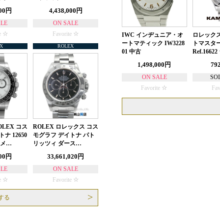
000円
4,438,000円
ALE
ON SALE
e
Favorite
IWC インヂュニア・オ
ロレックス
ートマティック IW3228
トマスター
X
ROLEX
01 中古
Ref.1662
1,498,000円
79
ON SALE
SO
Favorite
Fav
LEX コス
ROLEX ロレックス コス
ナ 12650
モグラフ デイトナ パト
 メ…
リッツィ ダース…
000円
33,661,020円
ALE
ON SALE
e
Favorite
する