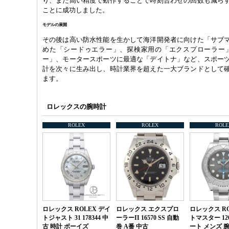
り、また高い精度で動作することで時刻合わせの回数も減ら
ことに成功しました。
モデルの展開
その後は高い防水性能を生かして海洋開発者に向けた「サブ
めた「シードゥエラー」、探検家用の「エクスプローラー」
ー」、モータースポーツに最適な「デイトナ」など、スポー
計を次々に生み出し、時計業界を超えた一大ブランドとして
ます。
ロレックスの腕時計
ROLEX
ROLEX
ROLE
ロレックス ROLEX デイ
ロレックス エクスプロ
ロレックス RO
トジャスト 31 178344 中
ーラーII 16570 SS 自動
トマスター 126
古 時計 ボーイズ
巻 A番 中古
ート メンズ 