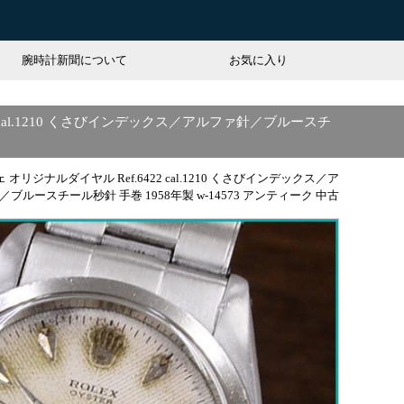
腕時計新聞について
お気に入り
 cal.1210 くさびインデックス／アルファ針／ブルースチ
リジナルダイヤル Ref.6422 cal.1210 くさびインデックス／ア
ブルースチール秒針 手巻 1958年製 w-14573 アンティーク 中古