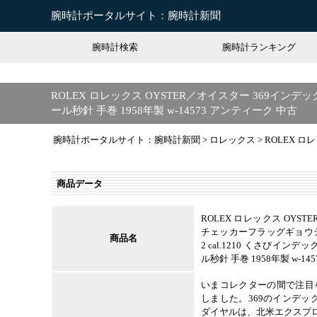
腕時計ポータルサイト：腕時計新聞
腕時計検索
腕時計ランキング
ROLEX ロレックス OYSTER／オイスター 369インデ
ール秒針 手巻 1958年製 w-14573 アンティーク 中古
腕時計ポータルサイト：腕時計新聞
>
ロレックス
>
ROLEX ロ
商品データ
ROLEX ロレックス OYS
チェッカーフラッグギョウシェ
商品名
2 cal.1210 くさびイ
ル秒針 手巻 1958年製 w-1
いまコレクターの間で注目
しました。369のインデ
ダイヤルは、北米エクスプ