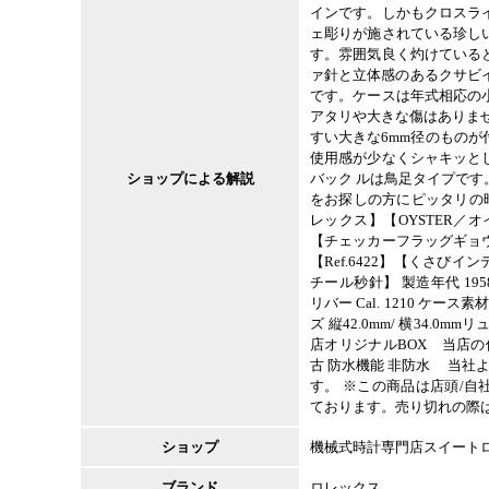
インです。しかもクロスラ
ェ彫りが施されている珍し
す。雰囲気良く灼けている
ァ針と立体感のあるクサビ
です。ケースは年式相応の
アタリや大きな傷はありま
すい大きな6mm径のもの
使用感が少なくシャキッと
ショップによる解説
バック ルは鳥足タイプで
をお探しの方にピッタリの時
レックス】【OYSTER／
【チェッカーフラッグギョ
【Ref.6422】【くさび
チール秒針】 製造年代 19
リバー Cal. 1210 ケー
ズ 縦42.0mm/ 横34.0mm
店オリジナルBOX 当店
古 防水機能 非防水 当社
す。 ※この商品は店頭/
ております。売り切れの際
ショップ
機械式時計専門店スイート
ブランド
ロレックス