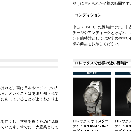
だけに与えられた至福の時間です
コンディション
中古（USED）の腕時計です。
テージやアンティークと呼ばれ、
ンド腕時計としてはお求めやすい
様の商品をお探しください。
ロレックスで仕様の近い腕時計
ROLEX
るけれど、実は日本やアジアでの人
ある、ということはあまり知られて
質にあっていることがよくわかりま
ロレックス オイスター
ロレックス
親を亡くし、学費を稼ぐために花屋
デイト Ref.6694 シルバ
デイト Ref
っています。すでに一大産業として