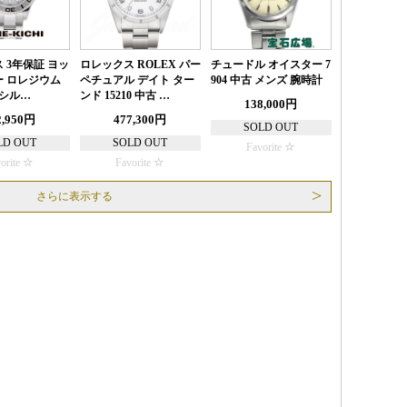
 3年保証 ヨッ
ロレックス ROLEX パー
チュードル オイスター 7
 ロレジウム
ペチュアル デイト ター
904 中古 メンズ 腕時計
2 シル…
ンド 15210 中古 …
138,000円
2,950円
477,300円
SOLD OUT
LD OUT
SOLD OUT
Favorite
orite
Favorite
さらに表示する