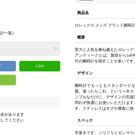
）
商品名
ロレックス メンズ ブランド腕時計
時計一覧
）
概要
実力と人気を兼ね備えたロレック
アンティークとは、製造から10
代の腕時計を指すことが多いです
ブ
LINE
デザイン
y
腕時計でもっともスタンダード
盤。迷ったらこれ、というべきカ
ンプルなだけに、デザインの完成
問わず快適にお使いいただけます
す。ステンレスはキズや腐食に強
場合があります
認してください
スペック
手巻きです。ジリジリとゼンマイ