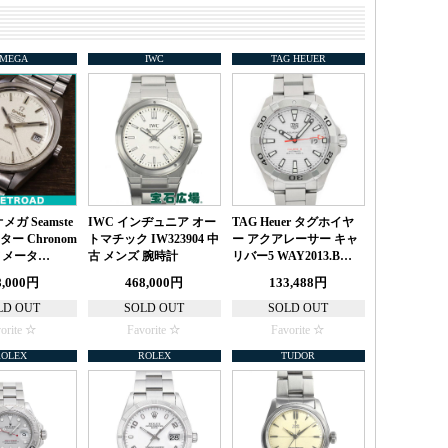
MEGA
IWC
TAG HEUER
メガ Seamste
IWC インヂュニア オー
TAG Heuer タグホイヤ
ター Chronom
トマチック IW323904 中
ー アクアレーサー キャ
ロノメータ…
古 メンズ 腕時計
リバー5 WAY2013.B…
8,000円
468,000円
133,488円
LD OUT
SOLD OUT
SOLD OUT
orite
Favorite
Favorite
ROLEX
ROLEX
TUDOR