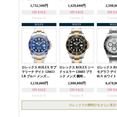
1,732,500円
1,428,600円
2,598,
ON SALE
ON SALE
ON S
Favorite
Favorite
Favorit
ROLEX
ROLEX
ROLE
ロレックス ROLEX サブ
ロレックス ROLEX シー
ロレックス RO
マリーナ デイト 126613
ドゥエラー 126603 ブラ
モグラフ デイト
LB ブルー メンズ…
ック メンズ 腕時…
0LN ホワイト
3,138,000円
2,908,000円
6,478,
ON SALE
ON SALE
ON S
Favorite
Favorite
Favorit
ロレックスの腕時計をさらに表示