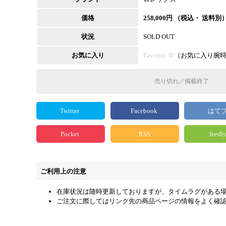
価格
258,000
円 （税込・ 送料別
状況
SOLD OUT
お気に入り
Favorite
（
お気に入り腕
売り切れ／掲載終了
Twitter
Facebook
はて
Pocket
RSS
feedl
ご利用上の注意
在庫状況は随時更新しておりますが、タイムラグがある
ご注文に際してはリンク先の商品ページの情報をよく確