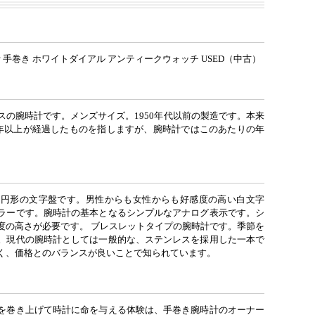
 手巻き ホワイトダイアル アンティークウォッチ USED（中古）
スの腕時計です。メンズサイズ。1950年代以前の製造です。本来
0年以上が経過したものを指しますが、腕時計ではこのあたりの年
。
な円形の文字盤です。男性からも女性からも好感度の高い白文字
ラーです。腕時計の基本となるシンプルなアナログ表示です。シ
度の高さが必要です。 ブレスレットタイプの腕時計です。季節を
。現代の腕時計としては一般的な、ステンレスを採用した一本で
く、価格とのバランスが良いことで知られています。
を巻き上げて時計に命を与える体験は、手巻き腕時計のオーナー