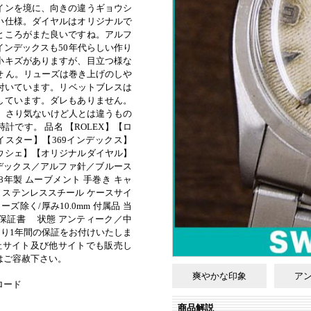
インを境に、向きの違うギョウシ
い仕様。ダイヤルはオリジナルで
ところがまた良いですね。アルフ
インデックスも50年代らしい作り
小キズがありますが、目立つ様な
せ ん。リューズは巻き上げのしや
が付いています。リベットブレスは
しています。ダレもありません。
す。さり気ないけど人とは違うもの
計です。 品名 【ROLEX】【ロ
オイスター】【369インデックス】
ウシェ】【オリジナルダイヤル】
インデックス／アルファ針／ブルース
58年製 ムーブメント 手巻き キャ
ス素材 ステンレススチール ケースサイ
リューズ除く/厚み10.0mm 付属品 当
の保証書 状態 アンティーク／中
より1年間の保証をお付けいたしま
自社サイト及び他サイトでも販売し
はご容赦下さい。
爽やかな印象
ア
ロード
商品解説