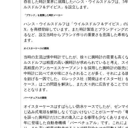
存在した時計業界に就職したハンス・ウイルスドルフは、5
ルスドルフ＆デイビス」を設立します。
「ブランド」を意識した時計メーカー
ハンス・ウイルスドルフは「ウイルスドルフ＆デイビス」の設
X」を商標登録しています。また時計製造とブランディング
るなど、設立当時からブランド作りの重要さを意識した希有
ます。
オイスターケースの開発
当時の主流は懐中時計でしたが、徐々に腕時計の需要も高く
ルスドルフは精度の高い腕時計が求められていると考え、ス
高精度のアンカーエスケープメントを採用した腕時計の販売
中時計に比べて水や埃にさらされることが多く、それによる
を妨げる一因でした。ロレックス社（開発はオイスター社）
ケース」はこの問題を解決し、また大々的に広告することで
ととなります。
パーペチュアルの開発
オイスターケースはすばらしい防水ケースでしたが、ゼンマ
じ込み式竜頭を解除しなくてはいけないことがユーザーの「
を謳った腕時計だけに水の進入による修理も少なくありませんで
年に登場した自動巻機構「パーペチュアル」です。これによ