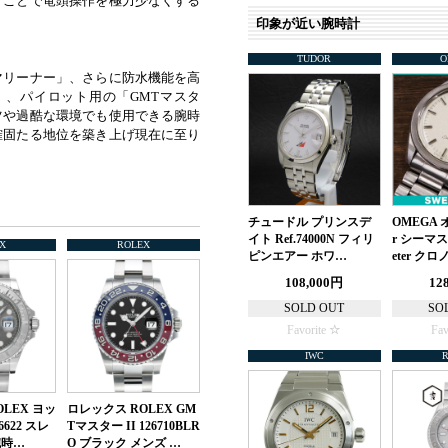
すことで竜頭操作を極力少なくする
印象が近い腕時計
TUDOR
O
マリーナー」、さらに防水機能を高
、パイロット用の「GMTマスタ
ツや過酷な環境でも使用できる腕時
確固たる地位を築き上げ現在に至り
チュードル プリンスデ
OMEGA オ
イト Ref.74000N フィリ
r シーマス
X
ROLEX
ピンエアー ホワ…
eter ク
108,000円
12
SOLD OUT
SO
Favorite
Fav
IWC
LEX ヨッ
ロレックス ROLEX GM
622 スレ
Tマスター II 126710BLR
腕時…
O ブラック メンズ …