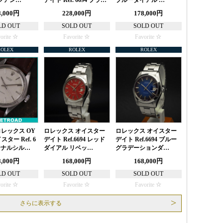
 アン…
デイト Ref. 6694 ブラ…
ブルーダイアル …
8,000円
228,000円
178,000円
LD OUT
SOLD OUT
SOLD OUT
orite
Favorite
Favorite
ROLEX
ROLEX
ROLEX
ロレックス OY
ロレックス オイスター
ロレックス オイスター
スター Ref. 6
デイト Ref.6694 レッド
デイト Ref.6694 ブルー
リジナルシル…
ダイアル リベッ…
グラデーションダ…
8,000円
168,000円
168,000円
LD OUT
SOLD OUT
SOLD OUT
orite
Favorite
Favorite
さらに表示する