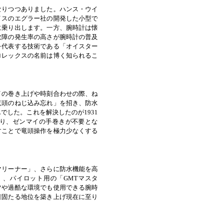
なりつつありました。ハンス・ウイ
イスのエグラー社の開発した小型で
に乗り出します。一方、腕時計は懐
故障の発生率の高さが腕時計の普及
を代表する技術である「オイスター
ロレックスの名前は博く知られるこ
イの巻き上げや時刻合わせの際、ね
竜頭のねじ込み忘れ」を招き、防水
した。これを解決したのが1931
り、ゼンマイの手巻きが不要とな
すことで竜頭操作を極力少なくする
マリーナー」、さらに防水機能を高
、パイロット用の「GMTマスタ
ツや過酷な環境でも使用できる腕時
確固たる地位を築き上げ現在に至り