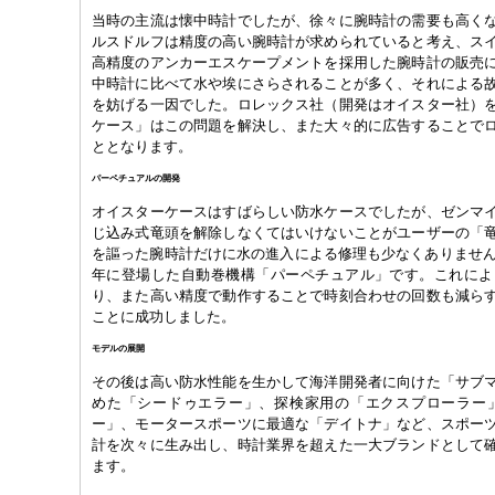
当時の主流は懐中時計でしたが、徐々に腕時計の需要も高く
ルスドルフは精度の高い腕時計が求められていると考え、ス
高精度のアンカーエスケープメントを採用した腕時計の販売
中時計に比べて水や埃にさらされることが多く、それによる
を妨げる一因でした。ロレックス社（開発はオイスター社）
ケース」はこの問題を解決し、また大々的に広告することで
ととなります。
パーペチュアルの開発
オイスターケースはすばらしい防水ケースでしたが、ゼンマ
じ込み式竜頭を解除しなくてはいけないことがユーザーの「
を謳った腕時計だけに水の進入による修理も少なくありませんで
年に登場した自動巻機構「パーペチュアル」です。これによ
り、また高い精度で動作することで時刻合わせの回数も減ら
ことに成功しました。
モデルの展開
その後は高い防水性能を生かして海洋開発者に向けた「サブ
めた「シードゥエラー」、探検家用の「エクスプローラー」
ー」、モータースポーツに最適な「デイトナ」など、スポー
計を次々に生み出し、時計業界を超えた一大ブランドとして
ます。