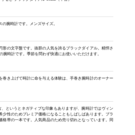
スの腕時計です。メンズサイズ。
円形の文字盤です。抜群の人気を誇るブラックダイアル。精悍さ
プの腕時計です。季節を問わず快適にお使いいただけます。
を巻き上げて時計に命を与える体験は、手巻き腕時計のオーナー
。
中古、というとネガティブな印象もありますが、腕時計ではヴィン
希少性のためプレミア価格になることもしばしばあります。ブラ
価格帯の一本です。人気商品のため売り切れとなっています。同