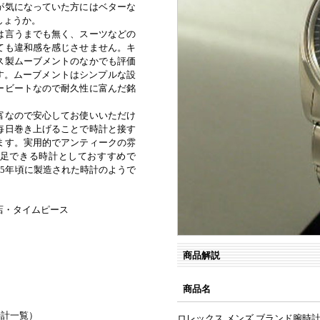
が気になっていた方にはベターな
しょうか。
は言うまでも無く、スーツなどの
ても違和感を感じさせません。キ
ス製ムーブメントのなかでも評価
石）です。ムーブメントはシンプルな設
ービートなので耐久性に富んだ銘
富なので安心してお使いいただけ
毎日巻き上げることで時計と接す
ます。実用的でアンティークの雰
足できる時計としておすすめで
75年頃に製造された時計のようで
店・タイムピース
商品解説
）
商品名
時計一覧
）
ロレックス メンズ ブランド腕時計