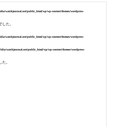
idia/watchjournal.net/public_html/wp/wp-content/themes/wordpress-
でした。
idia/watchjournal.net/public_html/wp/wp-content/themes/wordpress-
/idia/watchjournal.net/public_html/wp/wp-content/themes/wordpress-
した。