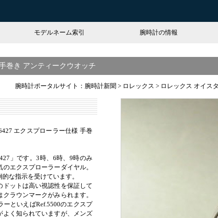
モデルネーム索引
腕時計の情報
様 手巻き アンティークウオッチ
腕時計ポータルサイト：腕時計新聞
>
ロレックス
>
ロレックス オイスタ
.6427 エクスプローラー仕様 手巻
6427」です。3時、6時、9時のみ
気のエクスプローラーダイヤル。
倒的な指示を受けています。
のドットは高い視認性を保証して
はクラウンマークがみられます。
といえばRef.5500のエクスプ
がよく知られていますが、メンズ