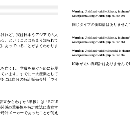
Warning
: Undefined variable $display in
/home/
watchjournal/single-watch.php
on line
299
同じタイプの腕時計はありません
るけれど、実は日本やアジアでの人
Warning
: Undefined variable $display in
/home/
ある、ということはあまり知られて
watchjournal/single-watch.php
on line
361
質にあっていることがよくわかりま
Warning
: Undefined variable $material in
/home
watchjournal/single-watch.php
on line
366
印象が近い腕時計はありませんで
親を亡くし、学費を稼ぐために花屋
っています。すでに一大産業として
年後には自分の時計販売会社「ウイ
立からわずか3年後には「ROLE
の関係の重要性を時計雑誌に寄稿す
な時計メーカーであったことが伺え