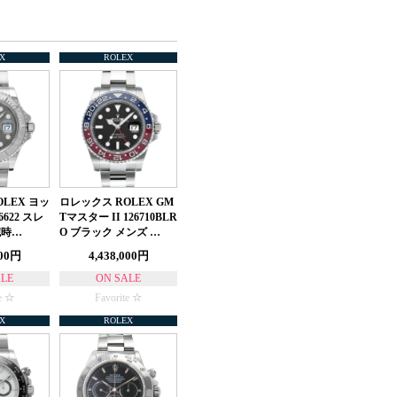
X
ROLEX
LEX ヨッ
ロレックス ROLEX GM
622 スレ
Tマスター II 126710BLR
腕時…
O ブラック メンズ …
000円
4,438,000円
ALE
ON SALE
e
Favorite
X
ROLEX