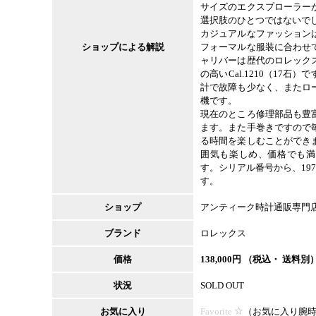
サイズのエクスプローラー
選択肢のひとつではないで
カジュアルなファッション
ショップによる解説
フォーマルな服装に合わせ
ャリバーは歴代のロレック
の高いCal.1210（17
計で故障も少なく、またロ
機です。
現在のところ修理部品も豊
ます。また手巻きですので
る時間を楽しむことができ
囲気も楽しめ、価格でも満
す。シリアル番号から、19
す。
ショップ
アンティーク時計通販専門
ブランド
ロレックス
価格
138,000
円 （税込・ 送料別
状況
SOLD OUT
お気に入り
Favorite
（
お気に入り腕