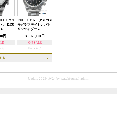
LEX コス
ROLEX ロレックス コス
ナ 12650
モグラフ デイトナ パト
 メ…
リッツィ ダース…
000円
33,661,020円
ALE
ON SALE
e
Favorite
する
Update 2023/10/24
by
watchjournal-admin