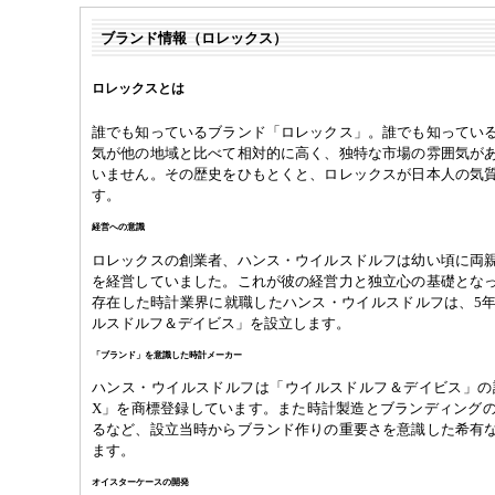
ブランド情報（ロレックス）
ロレックスとは
誰でも知っているブランド「ロレックス」。誰でも知ってい
気が他の地域と比べて相対的に高く、独特な市場の雰囲気が
いません。その歴史をひもとくと、ロレックスが日本人の気
す。
経営への意識
ロレックスの創業者、ハンス・ウイルスドルフは幼い頃に両
を経営していました。これが彼の経営力と独立心の基礎とな
存在した時計業界に就職したハンス・ウイルスドルフは、5
ルスドルフ＆デイビス」を設立します。
「ブランド」を意識した時計メーカー
ハンス・ウイルスドルフは「ウイルスドルフ＆デイビス」の設
X」を商標登録しています。また時計製造とブランディング
るなど、設立当時からブランド作りの重要さを意識した希有
ます。
オイスターケースの開発