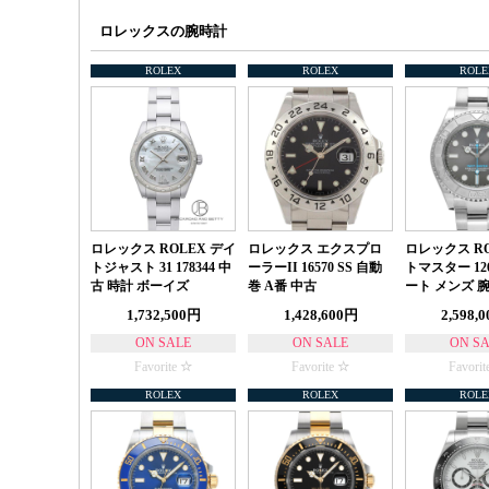
ロレックスの腕時計
ROLEX
ROLEX
ROLE
ロレックス ROLEX デイ
ロレックス エクスプロ
ロレックス RO
トジャスト 31 178344 中
ーラーII 16570 SS 自動
トマスター 126
古 時計 ボーイズ
巻 A番 中古
ート メンズ 
1,732,500円
1,428,600円
2,598,
ON SALE
ON SALE
ON S
Favorite
Favorite
Favorit
ROLEX
ROLEX
ROLE