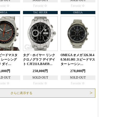
LD OUT
SOLD OUT
SOLD OUT
orite
Favorite
Favorite
MEGA
TAG HEUER
OMEGA
ピードマスタ
タグ・ホイヤー リンク
OMEGA オメガ 326.30.4
2 レーシング
クロノグラフ デイデイ
0.50.01.001 スピードマス
 ダイ…
ト CJF211A.BA059…
ター レーシン…
8,000円
258,000円
278,000円
LD OUT
SOLD OUT
SOLD OUT
orite
Favorite
Favorite
さらに表示する