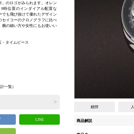
TZ」のロゴがみられます。オレン
、9時位置のインダイアル配置な
中でも飛び抜けて優れたデザイン
のセイコーのクロノグラフに比べ
、腕の細い方や女性にもお使いい
店・タイムピース
時計一覧
）
精悍
ブ
LINE
商品解説
y