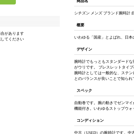
商品名
シチズン メンズ ブランド腕時計 
概要
場合があります
いわゆる「国産」とよばれ、日本
認してください
デザイン
腕時計でもっともスタンダードな
がウリです。 ブレスレットタイ
腕時計としては一般的な、ステン
とのバランスが良いことで知られ
スペック
自動巻です。腕の動きでゼンマイ
機能付き。いわゆるストップウォ
コンディション
中古（USED）の腕時計です。