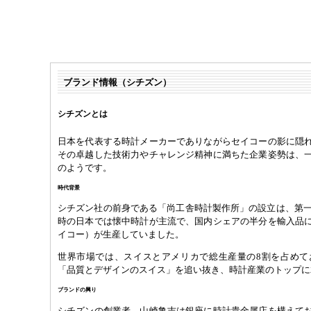
ブランド情報（シチズン）
シチズンとは
日本を代表する時計メーカーでありながらセイコーの影に隠
その卓越した技術力やチャレンジ精神に満ちた企業姿勢は、
のようです。
時代背景
シチズン社の前身である「尚工舎時計製作所」の設立は、第一次
時の日本では懐中時計が主流で、国内シェアの半分を輸入品
イコー）が生産していました。
世界市場では、スイスとアメリカで総生産量の8割を占めて
「品質とデザインのスイス」を追い抜き、時計産業のトップに
ブランドの興り
シチズンの創業者、山崎亀吉は銀座に時計貴金属店を構えて