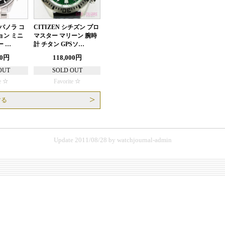
パノラ コ
CITIZEN シチズン プロ
ョン ミニ
マスター マリーン 腕時
 …
計 チタン GPSソ…
00円
118,000円
OUT
SOLD OUT
e
Favorite
する
Update 2011/08/28
by
watchjournal-admin