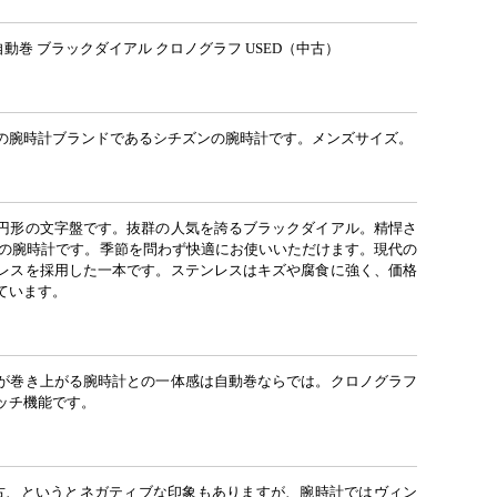
自動巻 ブラックダイアル クロノグラフ USED（中古）
の腕時計ブランドであるシチズンの腕時計です。メンズサイズ。
円形の文字盤です。抜群の人気を誇るブラックダイアル。精悍さ
プの腕時計です。季節を問わず快適にお使いいただけます。現代の
レスを採用した一本です。ステンレスはキズや腐食に強く、価格
ています。
が巻き上がる腕時計との一体感は自動巻ならでは。クロノグラフ
ッチ機能です。
中古、というとネガティブな印象もありますが、腕時計ではヴィン