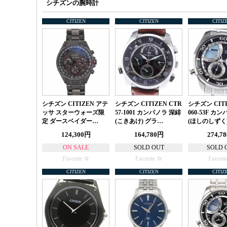
シチズンの腕時計
CITIZEN
CITIZEN
CITIZ
シチズン CITIZEN アテ
シチズン CITIZEN CTR
シチズン CITI
ッサ スターウォーズ限
57-1001 カンパノラ 深緋
060-53F カ
定 ダースベイダー…
(こきあけ) グラ…
(ほしのしずく)
124,300円
164,780円
274,7
ON SALE
SOLD OUT
SOLD 
Favorite
Favorite
Favorit
CITIZEN
CITIZEN
CITIZ