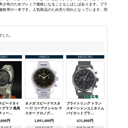
希少性のためプレミア価格になることもしばしばあります。ブラ
価格帯の一本です。人気商品のため売り切れとなっています。同
でした。
SEIKO
OMEGA
BREITLING
スピードタイ
オメガ スピードマスタ
ブライトリング トラン
ノグラフ 黒馬
ー 57 コーアクシャル マ
スオーシャンユニタイム
ティー…
スター クロノグ…
パイロットブラ…
,000円
1,091,400円
631,000円