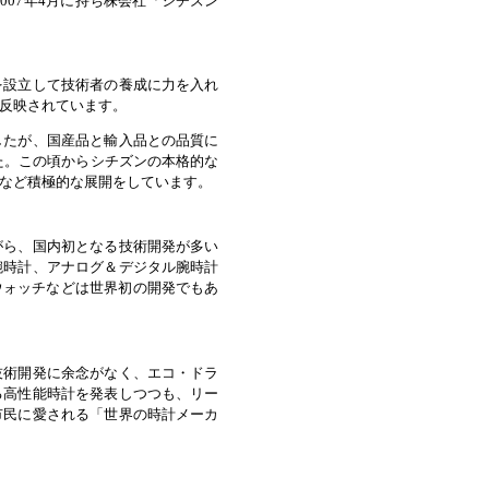
007年4月に持ち株会社「シチズン
を設立して技術者の養成に力を入れ
反映されています。
したが、国産品と輸入品との品質に
た。この頃からシチズンの本格的な
など積極的な展開をしています。
がら、国内初となる技術開発が多い
腕時計、アナログ＆デジタル腕時計
ウォッチなどは世界初の開発でもあ
技術開発に余念がなく、エコ・ドラ
る高性能時計を発表しつつも、リー
市民に愛される「世界の時計メーカ