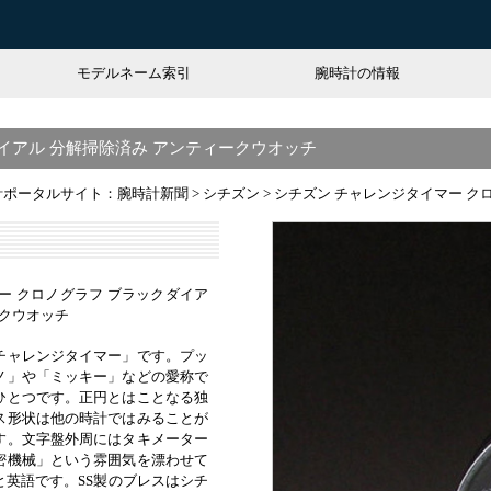
モデルネーム索引
腕時計の情報
イアル 分解掃除済み アンティークウオッチ
計ポータルサイト：腕時計新聞
>
シチズン
>
シチズン チャレンジタイマー ク
ー クロノグラフ ブラックダイア
ークウオッチ
チャレンジタイマー」です。プッ
ノ」や「ミッキー」などの愛称で
ひとつです。正円とはことなる独
ス形状は他の時計ではみることが
す。文字盤外周にはタキメーター
密機械」という雰囲気を漂わせて
と英語です。SS製のブレスはシチ