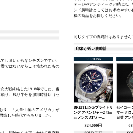
テージやアンティークと呼ばれ、
ンド腕時計としてはお求めやすい
様の商品をお探しください。
同じタイプの腕時計はありません
印象が近い腕時計
BREITLING
れてしまいがちなシチズンですが、
一番ではないからこそ培われたもの
大戦終結した1918年でした。当
に頼り、残り半分を服部時計店（セ
BREITLING/ブライトリ
セイコー 
おり、「大量生産のアメリカ」が
ング アベンジャー2 43m
マー クロ
君臨した時代でもありました。
m メンズ AT/オー…
日英 アン
324,000円
68
おり、明治から大正にかけて東京時