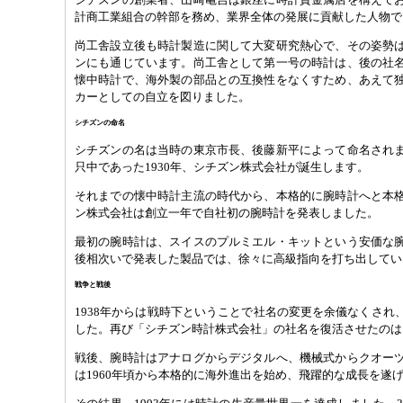
計商工業組合の幹部を務め、業界全体の発展に貢献した人物で
尚工舎設立後も時計製造に関して大変研究熱心で、その姿勢
ンにも通じています。尚工舎として第一号の時計は、後の社
懐中時計で、海外製の部品との互換性をなくすため、あえて
カーとしての自立を図りました。
シチズンの命名
シチズンの名は当時の東京市長、後藤新平によって命名され
只中であった1930年、シチズン株式会社が誕生します。
それまでの懐中時計主流の時代から、本格的に腕時計へと本
ン株式会社は創立一年で自社初の腕時計を発表しました。
最初の腕時計は、スイスのプルミエル・キットという安価な
後相次いで発表した製品では、徐々に高級指向を打ち出してい
戦争と戦後
1938年からは戦時下ということで社名の変更を余儀なくされ
した。再び「シチズン時計株式会社」の社名を復活させたのは1
戦後、腕時計はアナログからデジタルへ、機械式からクオー
は1960年頃から本格的に海外進出を始め、飛躍的な成長を遂