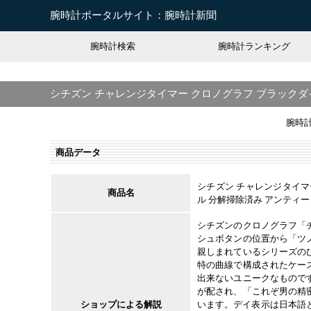
腕時計ポータルサイト：腕時計新聞
腕時計検索
腕時計ランキング
シチズン チャレンジタイマー クロノグラフ ブラックダ
腕時
商品データ
シチズン チャレンジタイマ
商品名
ル 分解掃除済み アンティ
シチズンのクロノグラフ「
シュボタンの位置から「ツ
親しまれているシリーズの
特の曲線で構成されたケー
出来ないユニークなもので
が配され、「これぞ男の精
ショップによる解説
います。デイ表示は日本語