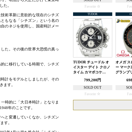
SOLD OUT
SO
した。
Favorite
Fav
TUDOR
O
は技術革新に意欲的な現在のシチズ
名ともなる「シチズン」という名の
独自のネジを使用し、国産時計メー
ました。その後の世界大恐慌の真っ
TUDOR チュードル オ
オメガ ス
格的に移行している時期で、シチズ
イスター デイト クロノ
ー マーク
タイム カマボコケ…
グランプリ
腕時計をモデルとしましたが、その
799,200円
69
きます。
SOLD OUT
SO
Favorite
Fav
、一時的に「大日本時計」となりま
948年のことです。
ツへと変遷していくなか、シチズン
げます。