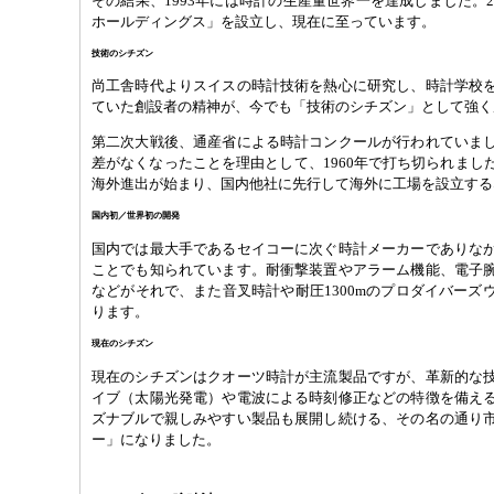
その結果、1993年には時計の生産量世界一を達成しました。2
ホールディングス」を設立し、現在に至っています。
技術のシチズン
尚工舎時代よりスイスの時計技術を熱心に研究し、時計学校
ていた創設者の精神が、今でも「技術のシチズン」として強く
第二次大戦後、通産省による時計コンクールが行われていま
差がなくなったことを理由として、1960年で打ち切られまし
海外進出が始まり、国内他社に先行して海外に工場を設立する
国内初／世界初の開発
国内では最大手であるセイコーに次ぐ時計メーカーでありな
ことでも知られています。耐衝撃装置やアラーム機能、電子
などがそれで、また音叉時計や耐圧1300mのプロダイバーズ
ります。
現在のシチズン
現在のシチズンはクオーツ時計が主流製品ですが、革新的な
イブ（太陽光発電）や電波による時刻修正などの特徴を備え
ズナブルで親しみやすい製品も展開し続ける、その名の通り
ー」になりました。