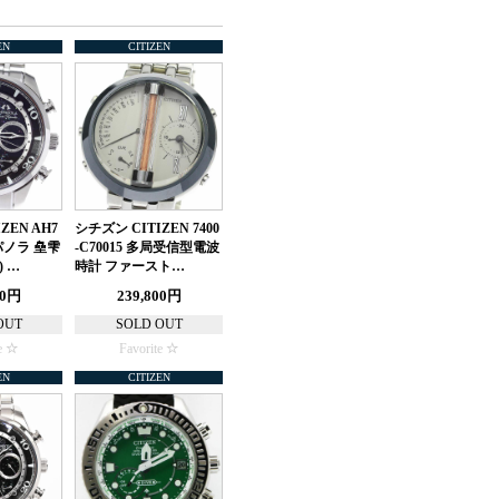
EN
CITIZEN
ZEN AH7
シチズン CITIZEN 7400
ンパノラ 皨雫
-C70015 多局受信型電波
 …
時計 ファースト…
80円
239,800円
OUT
SOLD OUT
e
Favorite
EN
CITIZEN