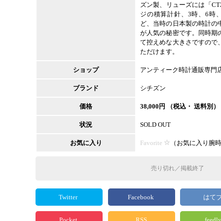
ズン製、リューズには「C
ジの積算計針、3時、6時
ど、当時の日本製の時計の
が人気の秘密です。同時期
て控えめな大きさですので
ただけます。
ショップ
アンティーク時計通販専門
ブランド
シチズン
価格
38,000
円 （税込・ 送料別）
状況
SOLD OUT
お気に入り
Favorite
（
お気に入り腕
売り切れ／掲載終了
Twitter
Facebook
はて
Pocket
RSS
feedl