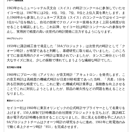
クオーツ開発前夜
1963年からニューシャテル天文台（スイス）の時計コンクールに参加していたセ
イコー社は、1967年には2位、4位、5位、7位、8位と上位入賞を果たします。ま
た1968年から参加したジュネーブ天文台（スイス）のコンクールではセイコーが
1位から7位を独占し、自社の技術でクロノメーター規格を大きく上回る精度が出
せることを確認しました。これ以降、セイコー社は時計コンクールへの参加を中
止し、実用的で精度の高い次世代の時計開発に注力するようになります。
59Aプロジェクト
1959年に諏訪精工舎で発足した「59Aプロジェクト」は次世代の時計として「ク
オーツ時計」が有望であると判断し、基礎研究に取り組んでいました。このころ
すでに放送局用のクオーツ時計は製造されていましたが、タンス二棹分という巨
大なサイズに加え、少しの振動で壊れてしまうような繊細な時計でした。
音叉時計の登場
1960年にブローバ社（アメリカ）が音叉時計「アキュトロン」を発売します。こ
の音叉時計は高精度の機械式時計が日差10秒程度であった当時、「月差」1分を
誇る圧倒的な精度でした。これに驚いた機械式時計業界は、振動数を向上させる
ことでこれに対抗しようとしましたが、部品の耐久性などの問題を抱えることと
なりました。
東京オリンピック
セイコー社は1960年に東京オリンピックの公式時計サプライヤーとして名乗りを
上げます。150人体制で計時機器の自社開発プロジェクトを立ち上げ、諏訪精工
舎が電子式の計時機を担当することになりました。目に見える目標を手に入れた5
9Aプロジェクトチームはクオーツ時計の研究をさらに進め、1961年に乾電池のみ
で動く卓上クオーツ時計「951」を完成させます。