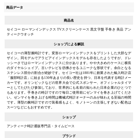
商品データ
商品名
セイコー ローマンインデックス TVスクリーンケース 黒文字盤 手巻き 美品 アン
ティークウオッチ
ショップによる解説
セイコーの薄型腕時計です。変形ローマンインデックスをプリントした大胆なデ
ザイン。同モデルでアラビアイインデックスモデルも存在したようですが、ドレ
ッシーさではローマンインデックスに分があります。やや大きめのケースに横長
のダイヤルシェイプ。古いテレビを彷彿させるユニークな形状です。余白となる
ステンレス部分の割合が絶妙です。セイコー社は1881年に創業された輸入時計店
「服部時計店」に始まる130年あまりの長い歴史を持つ、日本を代表する時計メー
カーです。オリンピックなどの世界大会で公式スポンサー、オフィシャルタイマ
ーとしてたびたび参加しており、世界的にも名前の知られた日本企業のひとつで
もあります。手巻きの時計ですので毎日ご使用前にゼンマイを巻き上げてくださ
い。ゼンマイを巻き上げる時間は機械式時計オーナーのみが味わえる至福の時間
です。薄型の腕時計ですので装着感もよく、モノトーンの主張しすぎない配色は
スーツなどにもおすすめです。
ショップ
アンティーク時計通販専門店・タイムピース
ブランド