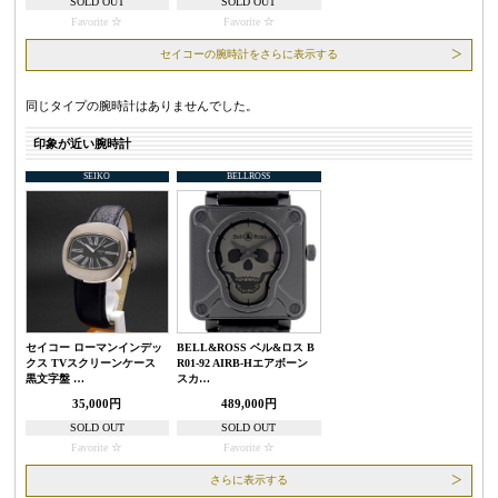
SOLD OUT
SOLD OUT
Favorite
Favorite
セイコーの腕時計をさらに表示する
同じタイプの腕時計はありませんでした。
印象が近い腕時計
SEIKO
BELLROSS
セイコー ローマンインデッ
BELL&ROSS ベル&ロス B
クス TVスクリーンケース
R01-92 AIRB-Hエアボーン
黒文字盤 …
スカ…
35,000円
489,000円
SOLD OUT
SOLD OUT
Favorite
Favorite
さらに表示する