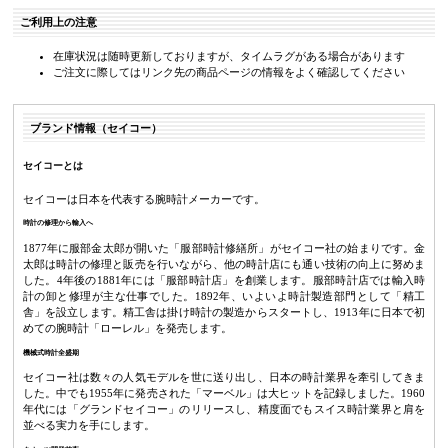
ご利用上の注意
在庫状況は随時更新しておりますが、タイムラグがある場合があります
ご注文に際してはリンク先の商品ページの情報をよく確認してください
ブランド情報（セイコー）
セイコーとは
セイコーは日本を代表する腕時計メーカーです。
時計の修理から輸入へ
1877年に服部金太郎が開いた「服部時計修繕所」がセイコー社の始まりです。金
太郎は時計の修理と販売を行いながら、他の時計店にも通い技術の向上に努めま
した。4年後の1881年には「服部時計店」を創業します。服部時計店では輸入時
計の卸と修理が主な仕事でした。1892年、いよいよ時計製造部門として「精工
舎」を設立します。精工舎は掛け時計の製造からスタートし、1913年に日本で初
めての腕時計「ローレル」を発売します。
機械式時計全盛期
セイコー社は数々の人気モデルを世に送り出し、日本の時計業界を牽引してきま
した。中でも1955年に発売された「マーベル」は大ヒットを記録しました。1960
年代には「グランドセイコー」のリリースし、精度面でもスイス時計業界と肩を
並べる実力を手にします。