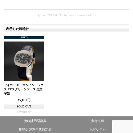
Update 2011/07/19
by
watchjournal-admin
表示した腕時計
SEIKO
セイコー ローマンインデック
ス TVスクリーンケース 黒文
字盤 …
35,000円
SOLD OUT
Favorite
腕時計用語辞典
参考文献
腕時計製造年代特定表
お問い合せ