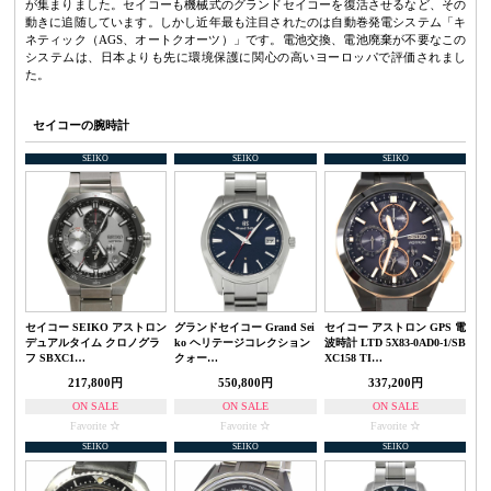
が集まりました。セイコーも機械式のグランドセイコーを復活させるなど、その
動きに追随しています。しかし近年最も注目されたのは自動巻発電システム「キ
ネティック（AGS、オートクオーツ）」です。電池交換、電池廃棄が不要なこの
システムは、日本よりも先に環境保護に関心の高いヨーロッパで評価されまし
た。
セイコーの腕時計
SEIKO
SEIKO
SEIKO
セイコー SEIKO アストロン
グランドセイコー Grand Sei
セイコー アストロン GPS 電
デュアルタイム クロノグラ
ko ヘリテージコレクション
波時計 LTD 5X83-0AD0-1/SB
フ SBXC1…
クォー…
XC158 TI…
217,800円
550,800円
337,200円
ON SALE
ON SALE
ON SALE
Favorite
Favorite
Favorite
SEIKO
SEIKO
SEIKO