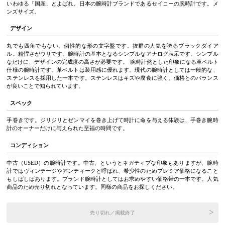
いわゆる「国産」とよばれ、日本の腕時計ブランドであるセイコーの腕時計です。メ
ンズサイズ。
デザイン
丸でも四角でもない、個性的な形の文字盤です。抜群の人気を誇るブラックダイア
ル。精悍さがウリです。腕時計の基本となるシンプルなアナログ表示です。シンプル
なだけに、デザインの完成度の高さが必要です。 腕時計然とした印象になる革ベルト
仕様の腕時計です。革ベルトは装用感に優れます。現代の腕時計としては一般的な、
ステンレスを採用した一本です。ステンレスはキズや腐食に強く、価格とのバランス
が良いことで知られています。
スペック
手巻きです。ジリジリとゼンマイを巻き上げて時計に命を与える体験は、手巻き腕時
計のオーナーだけに与えられた至福の時間です。
コンディション
中古（USED）の腕時計です。中古、というとネガティブな印象もありますが、腕時
計ではヴィンテージやアンティークと呼ばれ、希少性のためプレミア価格になること
もしばしばあります。ブランド腕時計としてはお求めやすい価格帯の一本です。人気
商品のため売り切れとなっています。同様の商品をお探しください。
売り切れ／掲載終了