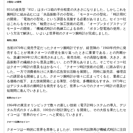
小型化への研究
951の改良型「952」はタバコ箱の半分程度の大きさになりました。しかしこれを
腕時計に組み込むには「水晶振動子の小型化」「モーターの小型化」「時計用IC
の開発」「電池の小型化」という課題を克服する必要がありました。セイコー社
はこれらをそれぞれ「軸受けルビー加工技術の応用」「オープンタイプステップ
モーターの開発」「機械式時計の熟練工による自作」「ボタン型電池の使用」と
いう方法で解決し、いよいよ世界初のクオーツ腕時計が完成しました。
発売と普及
当初1970年に発売予定だったクオーツ腕時計ですが、経営陣の「1960年代中に発
売することが将来クオーツの歴史を振り返ったときに重要である」との判断か
ら、急遽1969年12月に発売されました。発売当初、その高額な価格、大きさ、水
晶振動子の繊細さから普及は難しい、との予測もありました。そこでセイコー社
はクオーツ時計の普及をはかるべく、「クオーツ時計技術の公開」に踏み切りま
した。一方で消費者向けに大量の広告宣伝活動を展開し、同時に販売店、修理店
への講習会も開催しました。クオーツ腕時計が徐々に広まってくると、量産によ
る価格の低下、また技術開発による薄型、小型化、多機能化もすすみ、1973年に
はデジタル表示の腕時計を発売するなど、世界レベルでのクオーツ時計の普及が
短期間に進んでいきました。
世界のセイコー
1964年の東京オリンピックで数々の新しい技術（電子計時システムの導入、デジ
タル方式のタイム表示、100分の1秒計測など）を開発し、その大役を果たしたセ
イコーは「世界のセイコー」へと変化していきます。
クオーツ以降のセイコー
クオーツは一時的に世界を席巻しましたが、1990年代以降再び機械式時計に注目