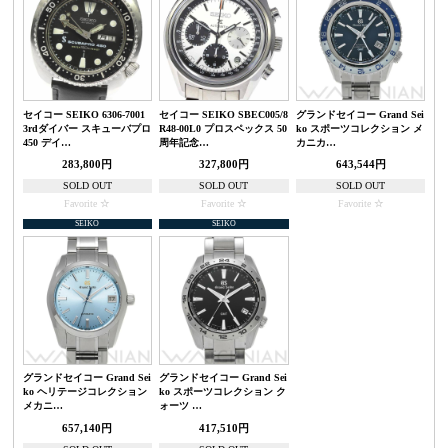
セイコー SEIKO 6306-7001
セイコー SEIKO SBEC005/8
グランドセイコー Grand Sei
3rdダイバー スキューバプロ
R48-00L0 プロスペックス 50
ko スポーツコレクション メ
450 デイ…
周年記念…
カニカ…
283,800円
327,800円
643,544円
SOLD OUT
SOLD OUT
SOLD OUT
Favorite
Favorite
Favorite
SEIKO
SEIKO
グランドセイコー Grand Sei
グランドセイコー Grand Sei
ko ヘリテージコレクション
ko スポーツコレクション ク
メカニ…
ォーツ …
657,140円
417,510円