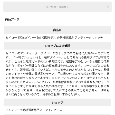
売り切れ／掲載終了
商品データ
商品名
セイコー 150mダイバー 2nd 初期モデル 分解掃除済み アンティークウオッチ
ショップによる解説
セイコーのアンティーク・ダイバーズウオッチの中でも特に人気の2ndモデルで
す。「2ndモデル」というと「植村ダイバー」として知られる後期タイプが有名で
すが、こちらは竜頭ガードのない初期型です。後期モデルと比べると細身の印象
ながら、ダイバー時計ならではの存在感は十分にあります。スーツなどとの合わ
せやすさ、装着感の良さでいえばこちらのモデルの方が上かもしれません。秒針
の赤いドットや金属の質感高いケース、手に吸い付くような程よい重さなど、魅
力を挙げればキリがない一本です。コンディションのよいセイコーダイバーをお
探しのかたにオススメ。2ndダイバー初期型は後期型に比べて流通数も少なく、市
場に出るとすぐに売り切れる人気の商品です。ここ最近、国内市場で見られる数
が少なくなっており、当店も安定して入荷できる状況ではありません。価格も
徐々に高くなっているので、お早めにお買い求めください。
ショップ
アンティーク時計通販専門店・タイムピース