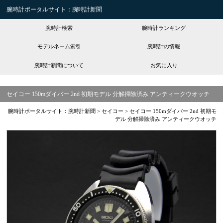
腕時計ポータルサイト：腕時計新聞
腕時計検索
腕時計ランキング
モデルネーム索引
腕時計の情報
腕時計新聞について
お気に入り
セイコー 150mダイバー 2nd 初期モデル 分解掃除済み アンティークウオッチ
腕時計ポータルサイト：腕時計新聞
>
セイコー
>
セイコー 150mダイバー 2nd 初期モ
デル 分解掃除済み アンティークウオッチ