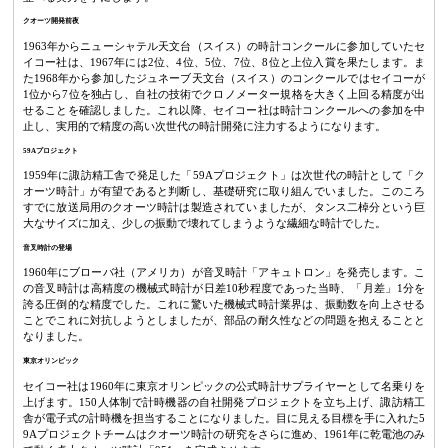
クオーツ開発前夜
1963年からニューシャテル天文台（スイス）の時計コンクールに参加していたセ
イコー社は、1967年には2位、4位、5位、7位、8位と上位入賞を果たします。ま
た1968年から参加したジュネーブ天文台（スイス）のコンクールではセイコーが
1位から7位を独占し、自社の技術でクロノメーター規格を大きく上回る精度が出
せることを確認しました。これ以降、セイコー社は時計コンクールへの参加を中
止し、実用的で精度の高い次世代の時計開発に注力するようになります。
59Aプロジェクト
1959年に諏訪精工舎で発足した「59Aプロジェクト」は次世代の時計として「ク
オーツ時計」が有望であると判断し、基礎研究に取り組んでいました。このころ
すでに放送局用のクオーツ時計は製造されていましたが、タンス二棹分という巨
大なサイズに加え、少しの振動で壊れてしまうような繊細な時計でした。
音叉時計の登場
1960年にブローバ社（アメリカ）が音叉時計「アキュトロン」を発売します。こ
の音叉時計は高精度の機械式時計が日差10秒程度であった当時、「月差」1分を
誇る圧倒的な精度でした。これに驚いた機械式時計業界は、振動数を向上させる
ことでこれに対抗しようとしましたが、部品の耐久性などの問題を抱えることと
なりました。
東京オリンピック
セイコー社は1960年に東京オリンピックの公式時計サプライヤーとして名乗りを
上げます。150人体制で計時機器の自社開発プロジェクトを立ち上げ、諏訪精工
舎が電子式の計時機を担当することになりました。目に見える目標を手に入れた5
9Aプロジェクトチームはクオーツ時計の研究をさらに進め、1961年に乾電池のみ