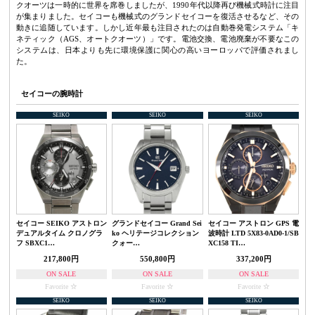
クオーツは一時的に世界を席巻しましたが、1990年代以降再び機械式時計に注目
が集まりました。セイコーも機械式のグランドセイコーを復活させるなど、その
動きに追随しています。しかし近年最も注目されたのは自動巻発電システム「キ
ネティック（AGS、オートクオーツ）」です。電池交換、電池廃棄が不要なこの
システムは、日本よりも先に環境保護に関心の高いヨーロッパで評価されまし
た。
セイコーの腕時計
SEIKO
SEIKO
SEIKO
セイコー SEIKO アストロン
グランドセイコー Grand Sei
セイコー アストロン GPS 電
デュアルタイム クロノグラ
ko ヘリテージコレクション
波時計 LTD 5X83-0AD0-1/SB
フ SBXC1…
クォー…
XC158 TI…
217,800円
550,800円
337,200円
ON SALE
ON SALE
ON SALE
Favorite
Favorite
Favorite
SEIKO
SEIKO
SEIKO