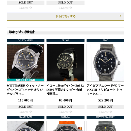
SOLD OUT
SOLD OUT
Favorite
Favorite
さらに表示する
印象が近い腕時計
WITTNAUER
SEIKO
IWC
WITTNAUER ウィットナー
イコー 150mダイバー 3rd Re
アイダブリュシー IWC マー
ダイバーズウォッチ オリジ
f.6306 英日カレンダー 分解
クXVIII トリビュート トゥ
ナルブラッ…
掃除済…
マークXI …
118,000円
68,000円
529,200円
SOLD OUT
SOLD OUT
SOLD OUT
Favorite
Favorite
Favorite
HAMILTON
OMEGA
ULYSSE NARDIN