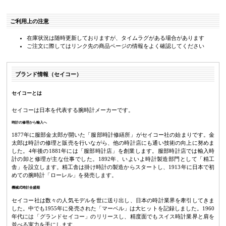
ご利用上の注意
在庫状況は随時更新しておりますが、タイムラグがある場合があります
ご注文に際してはリンク先の商品ページの情報をよく確認してください
ブランド情報（セイコー）
セイコーとは
セイコーは日本を代表する腕時計メーカーです。
時計の修理から輸入へ
1877年に服部金太郎が開いた「服部時計修繕所」がセイコー社の始まりです。金
太郎は時計の修理と販売を行いながら、他の時計店にも通い技術の向上に努めま
した。4年後の1881年には「服部時計店」を創業します。服部時計店では輸入時
計の卸と修理が主な仕事でした。1892年、いよいよ時計製造部門として「精工
舎」を設立します。精工舎は掛け時計の製造からスタートし、1913年に日本で初
めての腕時計「ローレル」を発売します。
機械式時計全盛期
セイコー社は数々の人気モデルを世に送り出し、日本の時計業界を牽引してきま
した。中でも1955年に発売された「マーベル」は大ヒットを記録しました。1960
年代には「グランドセイコー」のリリースし、精度面でもスイス時計業界と肩を
並べる実力を手にします。