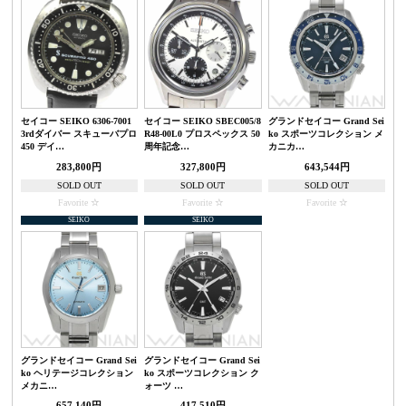
セイコー SEIKO 6306-7001
セイコー SEIKO SBEC005/8
グランドセイコー Grand Sei
3rdダイバー スキューバプロ
R48-00L0 プロスペックス 50
ko スポーツコレクション メ
450 デイ…
周年記念…
カニカ…
283,800円
327,800円
643,544円
SOLD OUT
SOLD OUT
SOLD OUT
Favorite
Favorite
Favorite
SEIKO
SEIKO
グランドセイコー Grand Sei
グランドセイコー Grand Sei
ko ヘリテージコレクション
ko スポーツコレクション ク
メカニ…
ォーツ …
657,140円
417,510円