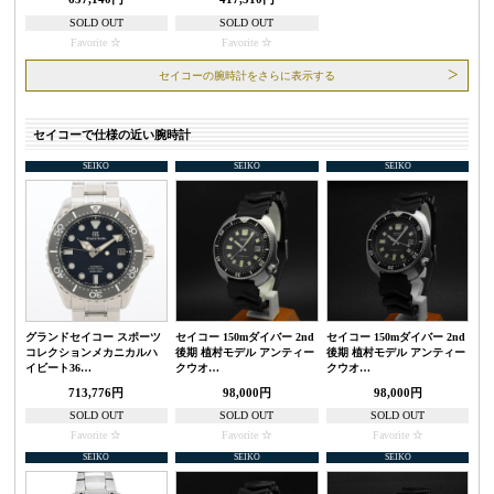
SOLD OUT
SOLD OUT
Favorite
Favorite
セイコーの腕時計をさらに表示する
セイコーで仕様の近い腕時計
SEIKO
SEIKO
SEIKO
グランドセイコー スポーツ
セイコー 150mダイバー 2nd
セイコー 150mダイバー 2nd
コレクションメカニカルハ
後期 植村モデル アンティー
後期 植村モデル アンティー
イビート36…
クウオ…
クウオ…
713,776円
98,000円
98,000円
SOLD OUT
SOLD OUT
SOLD OUT
Favorite
Favorite
Favorite
SEIKO
SEIKO
SEIKO