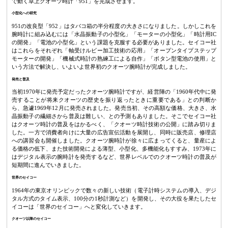
で動く卓上クオーツ時計「951」を完成させます。
小型化への研究
951の改良型「952」はタバコ箱の半分程度の大きさになりました。しかしこれを
腕時計に組み込むには「水晶振動子の小型化」「モーターの小型化」「時計用IC
の開発」「電池の小型化」という課題を克服する必要がありました。セイコー社
はこれらをそれぞれ「軸受けルビー加工技術の応用」「オープンタイプステップ
モーターの開発」「機械式時計の熟練工による自作」「ボタン型電池の使用」と
いう方法で解決し、いよいよ世界初のクオーツ腕時計が完成しました。
発売と普及
当初1970年に発売予定だったクオーツ腕時計ですが、経営陣の「1960年代中に発
売することが将来クオーツの歴史を振り返ったときに重要である」との判断か
ら、急遽1969年12月に発売されました。発売当初、その高額な価格、大きさ、水
晶振動子の繊細さから普及は難しい、との予測もありました。そこでセイコー社
はクオーツ時計の普及をはかるべく、「クオーツ時計技術の公開」に踏み切りま
した。一方で消費者向けに大量の広告宣伝活動を展開し、同時に販売店、修理店
への講習会も開催しました。クオーツ腕時計が徐々に広まってくると、量産によ
る価格の低下、また技術開発による薄型、小型化、多機能化もすすみ、1973年に
はデジタル表示の腕時計を発売するなど、世界レベルでのクオーツ時計の普及が
短期間に進んでいきました。
世界のセイコー
1964年の東京オリンピックで数々の新しい技術（電子計時システムの導入、デジ
タル方式のタイム表示、100分の1秒計測など）を開発し、その大役を果たしたセ
イコーは「世界のセイコー」へと変化していきます。
クオーツ以降のセイコー