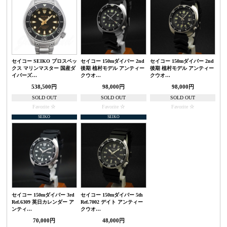
セイコー SEIKO プロスペッ
セイコー 150mダイバー 2nd
セイコー 150mダイバー 2nd
クス マリンマスター 国産ダ
後期 植村モデル アンティー
後期 植村モデル アンティー
イバーズ…
クウオ…
クウオ…
538,500円
98,000円
98,000円
SOLD OUT
SOLD OUT
SOLD OUT
Favorite
Favorite
Favorite
SEIKO
SEIKO
セイコー 150mダイバー 3rd
セイコー 150mダイバー 5th
Ref.6309 英日カレンダー ア
Ref.7002 デイト アンティー
ンティ…
クウオ…
70,000円
48,000円