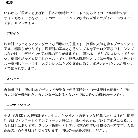
概要
いわゆる「国産」とよばれ、日本の腕時計ブランドであるセイコーの腕時計です。デ
ザインもさることながら、そのオーバースペックな性能が魅力のダイバーズウォッチ
です。メンズサイズ。
デザイン
腕時計でもっともスタンダードな円形の文字盤です。抜群の人気を誇るブラックダイ
アル。精悍さがウリです。腕時計の基本となるシンプルなアナログ表示です。シンプ
ルなだけに、デザインの完成度の高さが必要です。 革ベルトでもブレスレットでもな
い、樹脂や紐などを使用したベルトです。現代の腕時計としては一般的な、ステンレ
スを採用した一本です。ステンレスはキズや腐食に強く、価格とのバランスが良いこ
とで知られています。
スペック
自動巻です。腕の動きでゼンマイが巻き上がる腕時計との一体感は自動巻ならでは。
カレンダー機能付き。カレンダーはあるとないとでは大違いの機能の一つです。
コンディション
中古（USED）の腕時計です。中古、というとネガティブな印象もありますが、腕時
計ではヴィンテージやアンティークと呼ばれ、希少性のためプレミア価格になること
もしばしばあります。ブランド腕時計としてはお求めやすい価格帯の一本です。人気
商品のため売り切れとなっています。同様の商品をお探しください。