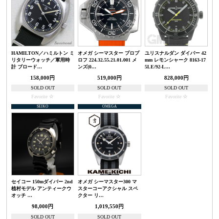
HAMILTON／ハミルトン ミ
オメガ シーマスター プロプ
ユリスナルダン ダイバー 42
リタリーウォッチ／軍用時
ロフ 224.32.55.21.01.001 メ
mm レモンシャーク 8163-17
計 ブロード…
ンズ(0…
5LE/92-L…
158,000円
519,000円
828,000円
SOLD OUT
SOLD OUT
SOLD OUT
Favorite
Favorite
Favorite
SEIKO
OMEGA
セイコー 150mダイバー 2nd
オメガ シーマスター300 マ
植村モデル アンティークウ
スターコーアクシャル スペ
オッチ …
クター リ…
98,000円
1,019,550円
SOLD OUT
SOLD OUT