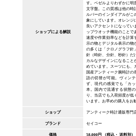
す。ベゼルよりわずかに明
文字盤。この質感は他の時
ルバーのインダイアルがこ
象にしています。オレンジ
良いアクセントになってい
ショップによる解説
ップウオッチ機能のことで
速度や作業効率などを計算
示の物とデジタル表示の物
の多くは「クロノグラフ針
針（時針、分針、秒針）だ
カルなデザインになること
めています。スーツにも、
国産アンティーク腕時計の
語の切替が可能。ヴィンテ
ず、現代の感覚でも「カッ
本。国内で流通する状態の
り、当店でも入荷頻度が低
います。お早めの購入をお
ショップ
アンティーク時計通販専門
ブランド
セイコー
価格
58,000
円 （税込・ 送料別）