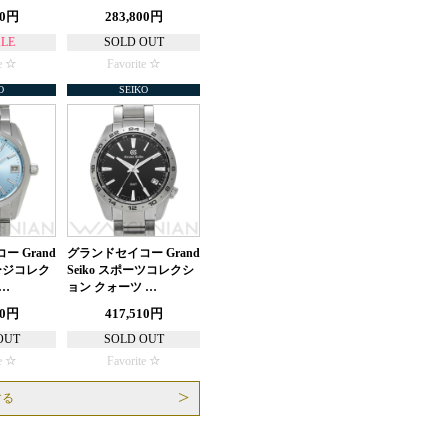
00円
283,800円
ALE
SOLD OUT
e
Favorite
O
SEIKO
 Grand
グランドセイコー Grand
テージコレク
Seiko スポーツコレクシ
…
ョン クォーツ …
40円
417,510円
OUT
SOLD OUT
e
Favorite
する