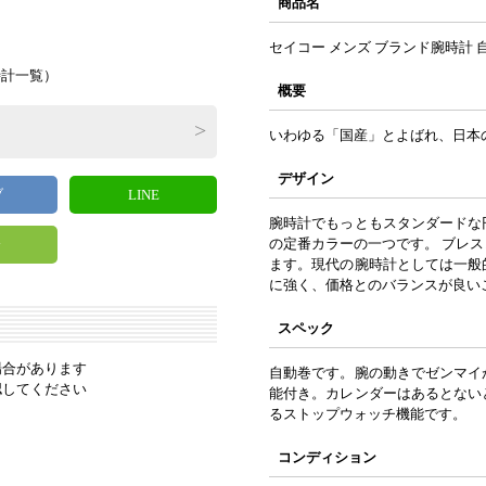
商品名
セイコー メンズ ブランド腕時計 
時計一覧
）
概要
いわゆる「国産」とよばれ、日本
デザイン
ブ
LINE
腕時計でもっともスタンダードな
の定番カラーの一つです。 ブレ
y
ます。現代の腕時計としては一般
に強く、価格とのバランスが良い
スペック
場合があります
自動巻です。腕の動きでゼンマイ
認してください
能付き。カレンダーはあるとない
るストップウォッチ機能です。
コンディション