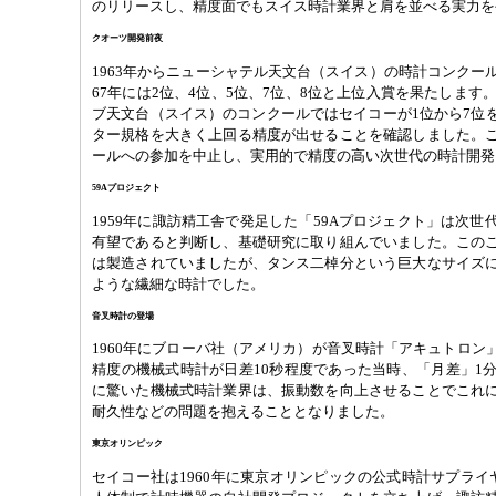
のリリースし、精度面でもスイス時計業界と肩を並べる実力を
クオーツ開発前夜
1963年からニューシャテル天文台（スイス）の時計コンクー
67年には2位、4位、5位、7位、8位と上位入賞を果たします
ブ天文台（スイス）のコンクールではセイコーが1位から7位
ター規格を大きく上回る精度が出せることを確認しました。
ールへの参加を中止し、実用的で精度の高い次世代の時計開発
59Aプロジェクト
1959年に諏訪精工舎で発足した「59Aプロジェクト」は次
有望であると判断し、基礎研究に取り組んでいました。この
は製造されていましたが、タンス二棹分という巨大なサイズ
ような繊細な時計でした。
音叉時計の登場
1960年にブローバ社（アメリカ）が音叉時計「アキュトロン
精度の機械式時計が日差10秒程度であった当時、「月差」1
に驚いた機械式時計業界は、振動数を向上させることでこれ
耐久性などの問題を抱えることとなりました。
東京オリンピック
セイコー社は1960年に東京オリンピックの公式時計サプライ