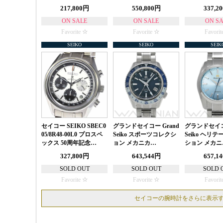
217,800円
550,800円
337,2
ON SALE
ON SALE
ON S
Favorite
Favorite
Favorit
SEIKO
SEIKO
SEIK
セイコー SEIKO SBEC0
グランドセイコー Grand
グランドセイコー
05/8R48-00L0 プロスペ
Seiko スポーツコレクシ
Seiko ヘリ
ックス 50周年記念…
ョン メカニカ…
ション メカニ
327,800円
643,544円
657,1
SOLD OUT
SOLD OUT
SOLD 
Favorite
Favorite
Favorit
セイコーの腕時計をさらに表示