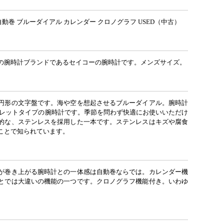
自動巻 ブルーダイアル カレンダー クロノグラフ USED（中古）
の腕時計ブランドであるセイコーの腕時計です。メンズサイズ。
円形の文字盤です。海や空を想起させるブルーダイアル。腕時計
スレットタイプの腕時計です。季節を問わず快適にお使いいただけ
的な、ステンレスを採用した一本です。ステンレスはキズや腐食
ことで知られています。
が巻き上がる腕時計との一体感は自動巻ならでは。カレンダー機
とでは大違いの機能の一つです。クロノグラフ機能付き。いわゆ