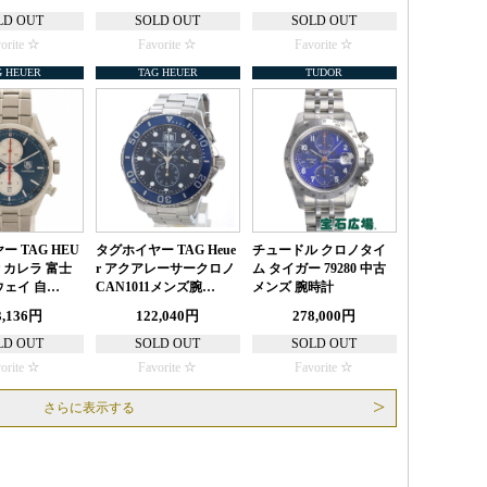
LD OUT
SOLD OUT
SOLD OUT
orite
Favorite
Favorite
G HEUER
TAG HEUER
TUDOR
 TAG HEU
タグホイヤー TAG Heue
チュードル クロノタイ
 カレラ 富士
r アクアレーサークロノ
ム タイガー 79280 中古
ェイ 自…
CAN1011メンズ腕…
メンズ 腕時計
3,136円
122,040円
278,000円
LD OUT
SOLD OUT
SOLD OUT
orite
Favorite
Favorite
さらに表示する