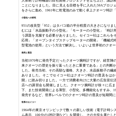
人体制で計時機器の自社開発プロジェクトを立ち上げ、諏訪
ことになりました。目に見える目標を手に入れた59Aプロジ
をさらに進め、1961年に乾電池のみで動く卓上クオーツ時計「
小型化への研究
951の改良型「952」はタバコ箱の半分程度の大きさになり
むには「水晶振動子の小型化」「モーターの小型化」「時計用
う課題を克服する必要がありました。セイコー社はこれらを
応用」「オープンタイプステップモーターの開発」「機械式
型電池の使用」という方法で解決し、いよいよ世界初のクオー
発売と普及
当初1970年に発売予定だったクオーツ腕時計ですが、経営陣の
来クオーツの歴史を振り返ったときに重要である」との判断から
した。発売当初、その高額な価格、大きさ、水晶振動子の繊
ありました。そこでセイコー社はクオーツ時計の普及をはか
開」に踏み切りました。一方で消費者向けに大量の広告宣伝
店への講習会も開催しました。クオーツ腕時計が徐々に広ま
下、また技術開発による薄型、小型化、多機能化もすすみ、19
発売するなど、世界レベルでのクオーツ時計の普及が短期間に
世界のセイコー
1964年の東京オリンピックで数々の新しい技術（電子計時シ
ム表示、100分の1秒計測など）を開発し、その大役を果たし