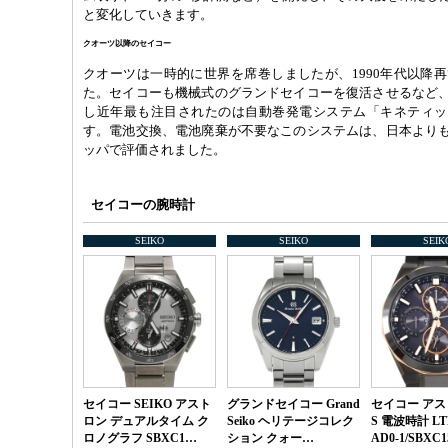
と変化していきます。
クオーツ以降のセイコー
クオーツは一時的に世界を席巻しましたが、1990年代以降
た。セイコーも機械式のグランドセイコーを復活させるなど
し近年最も注目されたのは自動巻発電システム「キネティッ
す。電池交換、電池廃棄が不要なこのシステムは、日本より
ッパで評価されました。
セイコーの腕時計
SEIKO
SEIKO
SEIK
セイコー SEIKO アスト
グランドセイコー Grand
セイコー アス
ロン デュアルタイム ク
Seiko ヘリテージコレク
S 電波時計 LTD
ロノグラフ SBXC1…
ション クォー…
AD0-1/SBXC1