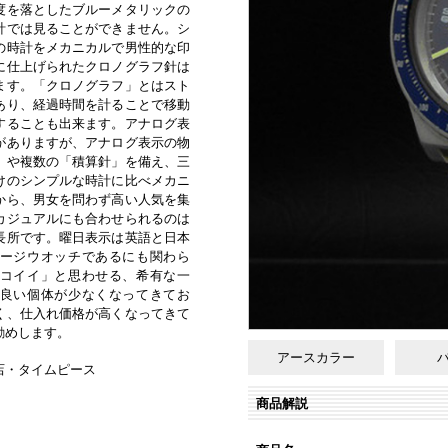
度を落としたブルーメタリックの
計では見ることができません。シ
の時計をメカニカルで男性的な印
に仕上げられたクロノグラフ針は
ます。「クロノグラフ」とはスト
あり、経過時間を計ることで移動
することも出来ます。アナログ表
がありますが、アナログ表示の物
」や複数の「積算針」を備え、三
けのシンプルな時計に比べメカニ
から、男女を問わず高い人気を集
カジュアルにも合わせられるのは
長所です。曜日表示は英語と日本
ージウオッチであるにも関わら
コイイ」と思わせる、希有な一
良い個体が少なくなってきてお
く、仕入れ価格が高くなってきて
勧めします。
アースカラー
店・タイムピース
商品解説