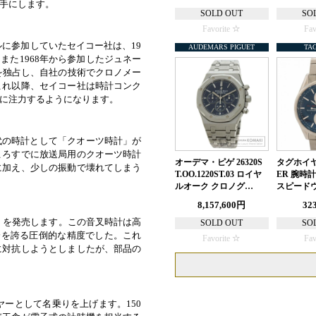
手にします。
SOLD OUT
SO
Favorite
Fav
ルに参加していたセイコー社は、19
AUDEMARS PIGUET
TA
。また1968年から参加したジュネー
を独占し、自社の技術でクロノメー
これ以降、セイコー社は時計コンク
に注力するようになります。
世代の時計として「クオーツ時計」が
ころすでに放送局用のクオーツ時計
オーデマ・ピゲ 26320S
タグホイヤー
に加え、少しの振動で壊れてしまう
T.OO.1220ST.03 ロイヤ
ER 腕時計
ルオーク クロノグ…
スピードウ
8,157,600円
32
」を発売します。この音叉時計は高
SOLD OUT
SO
分を誇る圧倒的な精度でした。これ
Favorite
Fav
に対抗しようとしましたが、部品の
ヤーとして名乗りを上げます。150