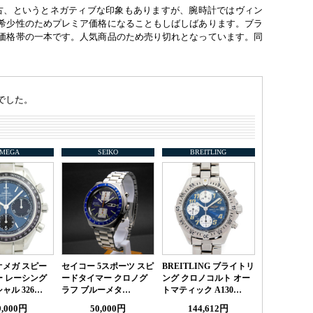
中古、というとネガティブな印象もありますが、腕時計ではヴィン
希少性のためプレミア価格になることもしばしばあります。ブラ
価格帯の一本です。人気商品のため売り切れとなっています。同
でした。
MEGA
SEIKO
BREITLING
 オメガ スピー
セイコー 5スポーツ スピ
BREITLING ブライトリ
 レーシング
ードタイマー クロノグ
ング クロノコルト オー
ャル 326…
ラフ ブルーメタ…
トマティック A130…
9,000円
50,000円
144,612円