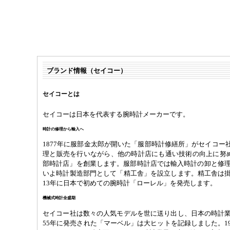
ブランド情報（セイコー）
セイコーとは
セイコーは日本を代表する腕時計メーカーです。
時計の修理から輸入へ
1877年に服部金太郎が開いた「服部時計修繕所」がセイコー
理と販売を行いながら、他の時計店にも通い技術の向上に努めま
部時計店」を創業します。服部時計店では輸入時計の卸と修理が
いよ時計製造部門として「精工舎」を設立します。精工舎は掛
13年に日本で初めての腕時計「ローレル」を発売します。
機械式時計全盛期
セイコー社は数々の人気モデルを世に送り出し、日本の時計業
55年に発売された「マーベル」は大ヒットを記録しました。1