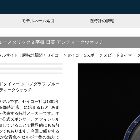
モデルネーム索引
腕時計の情報
ブルーメタリック文字盤 日英 アンティークウオッチ
タルサイト：腕時計新聞
>
セイコー
>
セイコー 5スポーツ スピードタイマー
ードタイマー クロノグラフ ブルー
ンティークウオッチ
デルです。セイコー社は1881年
服部時計店」に始まる130年あま
を代表する時計メーカーです。オ
で公式スポンサー、オフィシャル
加していることで世界的にも名前
つでもあります。今回ご紹介する
かな青色ベゼルが一番の魅力で