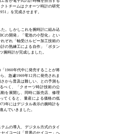
精工舎が電子式の計時機を担当する
ェクトチームはクオーツ時計の研究
951」を完成させます。
ました。しかしこれを腕時計に組み込
ICの開発」「電池の小型化」とい
それぞれ「軸受けルビー加工技術の
時計の熟練工による自作」「ボタン
ツ腕時計が完成しました。
「1960年代中に発売することが将
、急遽1969年12月に発売されま
細さから普及は難しい、との予測も
るべく、「クオーツ時計技術の公
活動を展開し、同時に販売店、修理
ってくると、量産による価格の低
73年にはデジタル表示の腕時計を
進んでいきました。
ステムの導入、デジタル方式のタイ
たセイコーは「世界のセイコー」へ