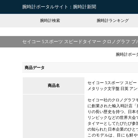
腕時計ポータルサイト：腕時計新聞
腕時計検索
腕時計ランキング
セイコー 5スポーツ スピードタイマー クロノグラフ 
腕時計ポー
商品データ
セイコー 5スポーツ スピ
商品名
メタリック文字盤 日英 ア
セイコー社のクロノグラフモ
に創業された輸入時計店「
りの長い歴史を持つ、日本
リンピックなどの世界大会
タイマーとしてたびたび参
の知られた日本企業のひと
このモデルは、目にも鮮や