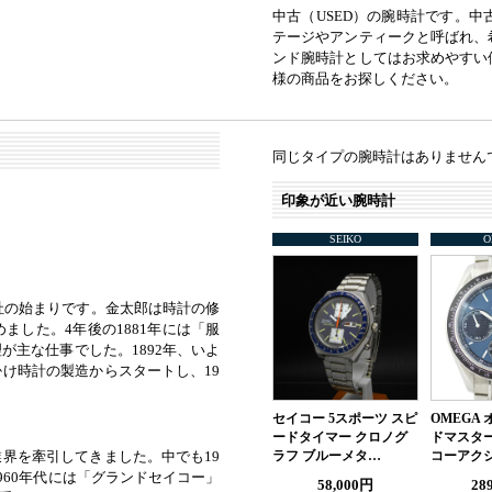
中古（USED）の腕時計です。
テージやアンティークと呼ばれ、
ンド腕時計としてはお求めやすい
様の商品をお探しください。
同じタイプの腕時計はありません
印象が近い腕時計
SEIKO
O
社の始まりです。金太郎は時計の修
した。4年後の1881年には「服
主な仕事でした。1892年、いよ
け時計の製造からスタートし、19
セイコー 5スポーツ スピ
OMEGA
ードタイマー クロノグ
ドマスター
界を牽引してきました。中でも19
ラフ ブルーメタ…
コーアクシ
960年代には「グランドセイコー」
58,000円
28