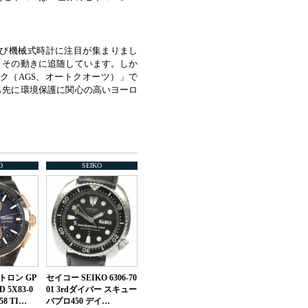
再び機械式時計に注目が集まりまし
、その動きに追随しています。しか
ク（AGS、オートクオーツ）」で
も先に環境保護に関心の高いヨーロ
O
SEIKO
トロン GP
セイコー SEIKO 6306-70
 5X83-0
01 3rdダイバー スキュー
58 TI…
バプロ450 デイ…