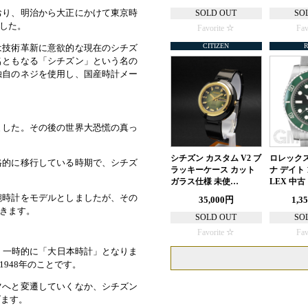
おり、明治から大正にかけて東京時
SOLD OUT
SO
した。
Favorite
Fav
CITIZEN
は技術革新に意欲的な現在のシチズ
名ともなる「シチズン」という名の
独自のネジを使用し、国産時計メー
ました。その後の世界大恐慌の真っ
シチズン カスタム V2 ブ
ロレックス
格的に移行している時期で、シチズ
ラッキーケース カット
ナ デイト 1
ガラス仕様 未使…
LEX 中古
腕時計をモデルとしましたが、その
35,000円
1,3
きます。
SOLD OUT
SO
Favorite
Fav
、一時的に「大日本時計」となりま
948年のことです。
ツへと変遷していくなか、シチズン
げます。