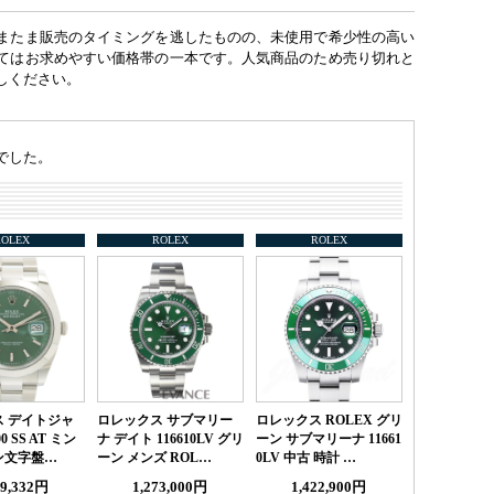
またま販売のタイミングを逃したものの、未使用で希少性の高い
てはお求めやすい価格帯の一本です。人気商品のため売り切れと
しください。
でした。
ROLEX
ROLEX
ROLEX
 デイトジャ
ロレックス サブマリー
ロレックス ROLEX グリ
0 SS AT ミン
ナ デイト 116610LV グリ
ーン サブマリーナ 11661
ン文字盤…
ーン メンズ ROL…
0LV 中古 時計 …
89,332円
1,273,000円
1,422,900円