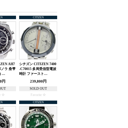
EN
CITIZEN
ZEN AH7
シチズン CITIZEN 7400
ンパノラ 皨雫
-C70015 多局受信型電波
 …
時計 ファースト…
80円
239,800円
OUT
SOLD OUT
e
Favorite
EN
CITIZEN