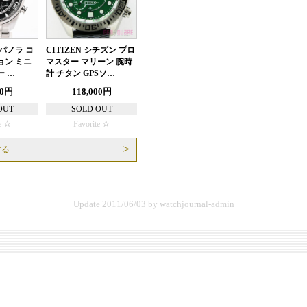
パノラ コ
CITIZEN シチズン プロ
ョン ミニ
マスター マリーン 腕時
 …
計 チタン GPSソ…
00円
118,000円
OUT
SOLD OUT
e
Favorite
する
Update 2011/06/03
by
watchjournal-admin