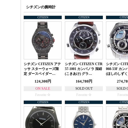
シチズンの腕時計
CITIZEN
CITIZEN
CITIZ
シチズン CITIZEN アテ
シチズン CITIZEN CTR
シチズン CITI
ッサ スターウォーズ限
57-1001 カンパノラ 深緋
060-53F カ
定 ダースベイダー…
(こきあけ) グラ…
(ほしのしずく)
124,300円
164,780円
274,7
ON SALE
SOLD OUT
SOLD 
Favorite
Favorite
Favorit
CITIZEN
CITIZEN
CITIZ