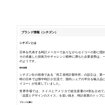
ブランド情報（シチズン）
シチズンとは
日本を代表する時計メーカーでありながらセイコーの影に隠
その卓越した技術力やチャレンジ精神に満ちた企業姿勢は、
のようです。
時代背景
シチズン社の前身である「尚工舎時計製作所」の設立は、第一次
時の日本では懐中時計が主流で、国内シェアの半分を輸入品
イコー）が生産していました。
世界市場では、スイスとアメリカで総生産量の8割を占めて
「品質とデザインのスイス」を追い抜き、時計産業のトップに
ブランドの興り