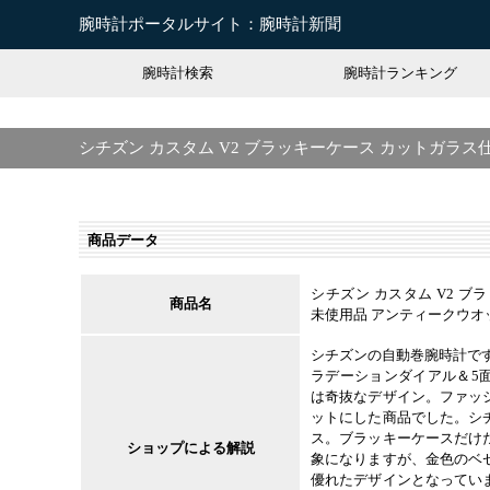
腕時計ポータルサイト：腕時計新聞
腕時計検索
腕時計ランキング
シチズン カスタム V2 ブラッキーケース カットガラス
商品データ
シチズン カスタム V2 
商品名
未使用品 アンティークウオ
シチズンの自動巻腕時計です
ラデーションダイアル＆5
は奇抜なデザイン。ファッ
ットにした商品でした。シ
ス。ブラッキーケースだけ
ショップによる解説
象になりますが、金色のベ
優れたデザインとなってい