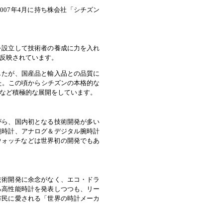
007年4月に持ち株会社「シチズン
を設立して技術者の養成に力を入れ
反映されています。
したが、国産品と輸入品との品質に
た。この頃からシチズンの本格的な
など積極的な展開をしています。
がら、国内初となる技術開発が多い
腕時計、アナログ＆デジタル腕時計
ウォッチなどは世界初の開発でもあ
技術開発に余念がなく、エコ・ドラ
る高性能時計を発表しつつも、リー
市民に愛される「世界の時計メーカ