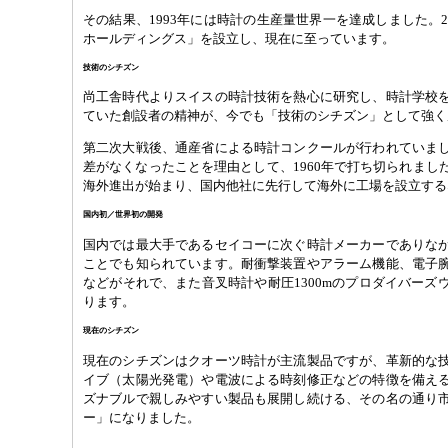
その結果、1993年には時計の生産量世界一を達成しました。2
ホールディングス」を設立し、現在に至っています。
技術のシチズン
尚工舎時代よりスイスの時計技術を熱心に研究し、時計学校
ていた創設者の精神が、今でも「技術のシチズン」として強く
第二次大戦後、通産省による時計コンクールが行われていま
差がなくなったことを理由として、1960年で打ち切られまし
海外進出が始まり、国内他社に先行して海外に工場を設立する
国内初／世界初の開発
国内では最大手であるセイコーに次ぐ時計メーカーでありな
ことでも知られています。耐衝撃装置やアラーム機能、電子
などがそれで、また音叉時計や耐圧1300mのプロダイバーズ
ります。
現在のシチズン
現在のシチズンはクオーツ時計が主流製品ですが、革新的な
イブ（太陽光発電）や電波による時刻修正などの特徴を備え
ズナブルで親しみやすい製品も展開し続ける、その名の通り
ー」になりました。