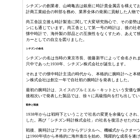
シチズンの創業者、山崎亀吉は銀座に時計貴金属店を構えて
計商工業組合の幹部を務め、業界全体の発展に貢献した人物で
尚工舎設立後も時計製造に関して大変研究熱心で、その姿勢
ンにも通じています。尚工舎として第一号の時計は、後の社
懐中時計で、海外製の部品との互換性をなくすため、あえて
カーとしての自立を図りました。
シチズンの命名
シチズンの名は当時の東京市長、後藤新平によって命名され
只中であった1930年、シチズン株式会社が誕生します。
それまでの懐中時計主流の時代から、本格的に腕時計へと本
ン株式会社は創立一年で自社初の腕時計を発表しました。
最初の腕時計は、スイスのプルミエル・キットという安価な
後相次いで発表した製品では、徐々に高級指向を打ち出してい
戦争と戦後
1938年からは戦時下ということで社名の変更を余儀なくされ
した。再び「シチズン時計株式会社」の社名を復活させたのは1
戦後、腕時計はアナログからデジタルへ、機械式からクオー
は1960年頃から本格的に海外進出を始め、飛躍的な成長を遂