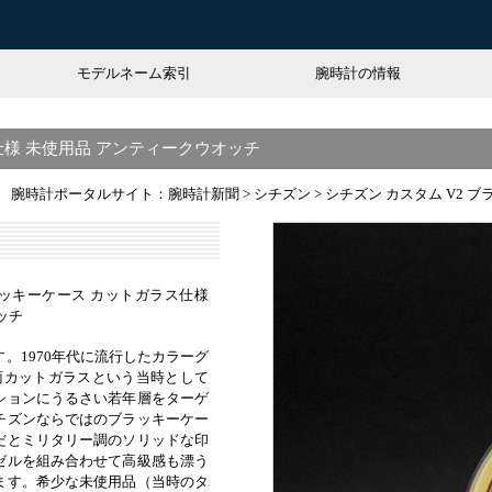
モデルネーム索引
腕時計の情報
仕様 未使用品 アンティークウオッチ
腕時計ポータルサイト：腕時計新聞
>
シチズン
>
シチズン カスタム V2 
ブラッキーケース カットガラス仕様
ッチ
。1970年代に流行したカラーグ
面カットガラスという当時として
ションにうるさい若年層をターゲ
チズンならではのブラッキーケー
だとミリタリー調のソリッドな印
ゼルを組み合わせて高級感も漂う
ます。希少な未使用品（当時のタ