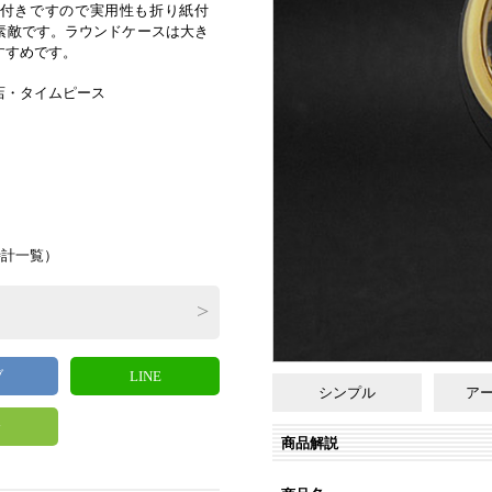
付きですので実用性も折り紙付
素敵です。ラウンドケースは大き
すすめです。
店・タイムピース
時計一覧
）
ブ
LINE
シンプル
ア
y
商品解説