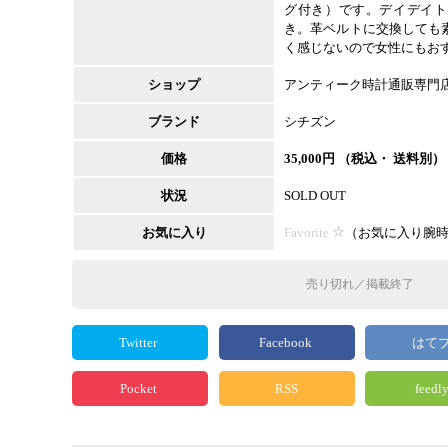
グ付き）です。デイデイト
き。革ベルトに交換しても
く感じないので女性にもお
ショップ
アンティーク時計通販専門
ブランド
シチズン
価格
35,000
円 （税込・ 送料別）
状況
SOLD OUT
お気に入り
Favorite
（
お気に入り腕
売り切れ／掲載終了
Twitter
Facebook
はて
Pocket
RSS
feedl