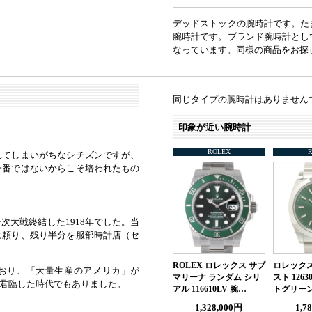
デッドストックの腕時計です。た
腕時計です。ブランド腕時計とし
なっています。同様の商品をお探
同じタイプの腕時計はありません
印象が近い腕時計
ROLEX
れてしまいがちなシチズンですが、
一番ではないからこそ培われたもの
大戦終結した1918年でした。当
に頼り、残り半分を服部時計店（セ
ROLEX ロレックス サブ
ロレックス
おり、「大量生産のアメリカ」が
マリーナ ランダム シリ
スト 12630
君臨した時代でもありました。
アル 116610LV 腕…
トグリー
1,328,000円
1,7