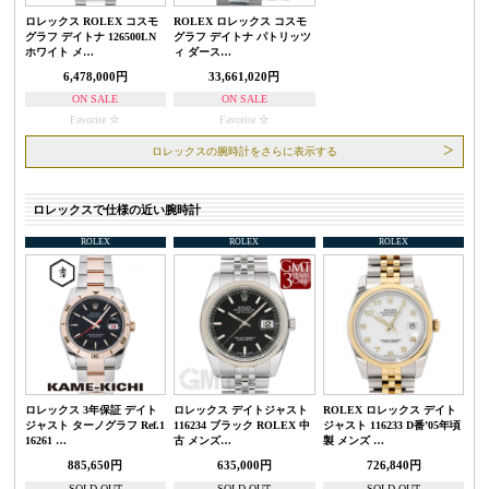
ロレックス ROLEX コスモ
ROLEX ロレックス コスモ
グラフ デイトナ 126500LN
グラフ デイトナ パトリッツ
ホワイト メ…
ィ ダース…
6,478,000円
33,661,020円
ON SALE
ON SALE
Favorite
Favorite
ロレックスの腕時計をさらに表示する
ロレックスで仕様の近い腕時計
ROLEX
ROLEX
ROLEX
ロレックス 3年保証 デイト
ロレックス デイトジャスト
ROLEX ロレックス デイト
ジャスト ターノグラフ Ref.1
116234 ブラック ROLEX 中
ジャスト 116233 D番’05年頃
16261 …
古 メンズ…
製 メンズ …
885,650円
635,000円
726,840円
SOLD OUT
SOLD OUT
SOLD OUT