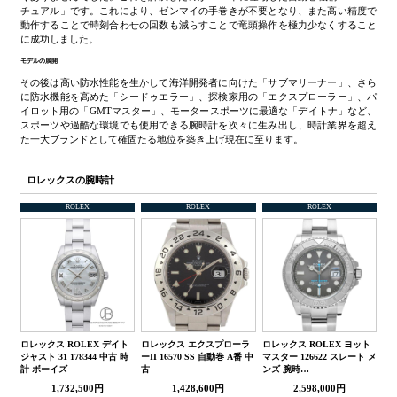
チュアル」です。これにより、ゼンマイの手巻きが不要となり、また高い精度で
動作することで時刻合わせの回数も減らすことで竜頭操作を極力少なくすること
に成功しました。
モデルの展開
その後は高い防水性能を生かして海洋開発者に向けた「サブマリーナー」、さら
に防水機能を高めた「シードゥエラー」、探検家用の「エクスプローラー」、パ
イロット用の「GMTマスター」、モータースポーツに最適な「デイトナ」など、
スポーツや過酷な環境でも使用できる腕時計を次々に生み出し、時計業界を超え
た一大ブランドとして確固たる地位を築き上げ現在に至ります。
ロレックスの腕時計
ROLEX
ROLEX
ROLEX
ロレックス ROLEX デイト
ロレックス エクスプローラ
ロレックス ROLEX ヨット
ジャスト 31 178344 中古 時
ーII 16570 SS 自動巻 A番 中
マスター 126622 スレート メ
計 ボーイズ
古
ンズ 腕時…
1,732,500円
1,428,600円
2,598,000円