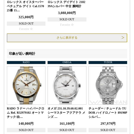
ロレックス オイスターパー
ロレックス デイデイト 2182
ペチュアル デイト Cal.1570
39Aシルバー 中古 腕時計
25番 15…
3,088,000円
325,000円
SOLD OUT
SOLD OUT
Favorite
Favorite
さらに表示する
印象が近い腕時計
RADO
OMEGA
TUDOR
RADO ラドー ハイパークロ
オメガ 231.10.39.60.02.001
チューダー / チュードル TU
ム Ref. R32979102 オートマ
シーマスター アクアテラ メ
DOR ハイドロノート 89190P
チック/自…
ンズ …
シルバ…
148,000円
161,100円
297,979円
SOLD OUT
SOLD OUT
SOLD OUT