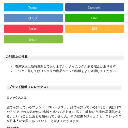
Twitter
Facebook
はてブ
LINE
Pocket
RSS
feedly
ご利用上の注意
在庫状況は随時更新しておりますが、タイムラグがある場合があります
ご注文に際してはリンク先の商品ページの情報をよく確認してください
ブランド情報（ロレックス）
ロレックスとは
誰でも知っているブランド「ロレックス」。誰でも知っているけれど、実は日本
やアジアでの人気が他の地域と比べて相対的に高く、独特な市場の雰囲気があ
る、ということはあまり知られていません。その歴史をひもとくと、ロレックス
が日本人の気質にあっていることがよくわかります。
経営への意識