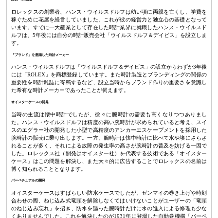
ロレックスの創業者、ハンス・ウイルスドルフは幼い頃に両親を亡くし、学費を
稼ぐために花屋を経営していました。これが彼の経営力と独立心の基礎となって
います。すでに一大産業として存在した時計業界に就職したハンス・ウイルスド
ルフは、5年後には自分の時計販売会社「ウイルスドルフ＆デイビス」を設立しま
す。
「ブランド」を意識した時計メーカー
ハンス・ウイルスドルフは「ウイルスドルフ＆デイビス」の設立からわずか3年後
には「ROLEX」を商標登録しています。また時計製造とブランディングの関係の
重要性を時計雑誌に寄稿するなど、設立当時からブランド作りの重要さを意識し
た希有な時計メーカーであったことが伺えます。
オイスターケースの開発
当時の主流は懐中時計でしたが、徐々に腕時計の需要も高くなりつつありまし
た。ハンス・ウイルスドルフは精度の高い腕時計が求められていると考え、スイ
スのエグラー社の開発した小型で高精度のアンカーエスケープメントを採用した
腕時計の販売に乗り出します。一方、腕時計は懐中時計に比べて水や埃にさらさ
れることが多く、それによる故障の発生率の高さが腕時計の普及を妨げる一因で
した。ロレックス社（開発はオイスター社）を代表する技術である「オイスター
ケース」はこの問題を解決し、また大々的に広告することでロレックスの名前は
博く知られることとなります。
パーペチュアルの開発
オイスターケースはすばらしい防水ケースでしたが、ゼンマイの巻き上げや時刻
合わせの際、ねじ込み式竜頭を解除しなくてはいけないことがユーザーの「竜頭
のねじ込み忘れ」を招き、防水を謳った腕時計だけに水の進入による修理も少な
くありませんでした。これを解決したのが1931年に登場した自動巻機構「パーペ