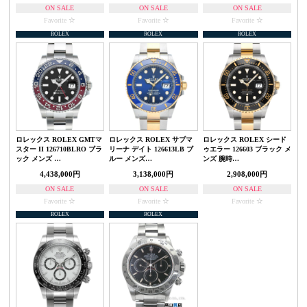
ON SALE
ON SALE
ON SALE
Favorite
Favorite
Favorite
ROLEX
ROLEX
ROLEX
ロレックス ROLEX GMTマ
ロレックス ROLEX サブマ
ロレックス ROLEX シード
スター II 126710BLRO ブラ
リーナ デイト 126613LB ブ
ゥエラー 126603 ブラック メ
ック メンズ …
ルー メンズ…
ンズ 腕時…
4,438,000円
3,138,000円
2,908,000円
ON SALE
ON SALE
ON SALE
Favorite
Favorite
Favorite
ROLEX
ROLEX