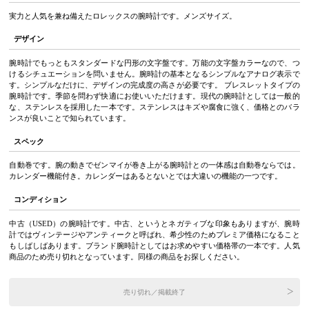
実力と人気を兼ね備えたロレックスの腕時計です。メンズサイズ。
デザイン
腕時計でもっともスタンダードな円形の文字盤です。万能の文字盤カラーなので、つ
けるシチュエーションを問いません。腕時計の基本となるシンプルなアナログ表示で
す。シンプルなだけに、デザインの完成度の高さが必要です。 ブレスレットタイプの
腕時計です。季節を問わず快適にお使いいただけます。現代の腕時計としては一般的
な、ステンレスを採用した一本です。ステンレスはキズや腐食に強く、価格とのバラ
ンスが良いことで知られています。
スペック
自動巻です。腕の動きでゼンマイが巻き上がる腕時計との一体感は自動巻ならでは。
カレンダー機能付き。カレンダーはあるとないとでは大違いの機能の一つです。
コンディション
中古（USED）の腕時計です。中古、というとネガティブな印象もありますが、腕時
計ではヴィンテージやアンティークと呼ばれ、希少性のためプレミア価格になること
もしばしばあります。ブランド腕時計としてはお求めやすい価格帯の一本です。人気
商品のため売り切れとなっています。同様の商品をお探しください。
売り切れ／掲載終了