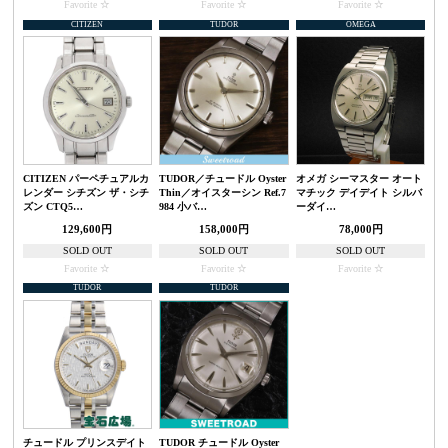
Favorite
Favorite
Favorite
CITIZEN
TUDOR
OMEGA
CITIZEN パーペチュアルカ
TUDOR／チュードル Oyster
オメガ シーマスター オート
レンダー シチズン ザ・シチ
Thin／オイスターシン Ref.7
マチック デイデイト シルバ
ズン CTQ5…
984 小バ…
ーダイ…
129,600円
158,000円
78,000円
SOLD OUT
SOLD OUT
SOLD OUT
Favorite
Favorite
Favorite
TUDOR
TUDOR
チュードル プリンスデイト
TUDOR チュードル Oyster