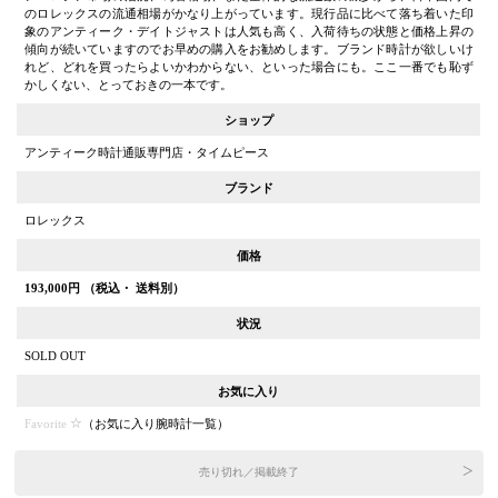
のロレックスの流通相場がかなり上がっています。現行品に比べて落ち着いた印
象のアンティーク・デイトジャストは人気も高く、入荷待ちの状態と価格上昇の
傾向が続いていますのでお早めの購入をお勧めします。ブランド時計が欲しいけ
れど、どれを買ったらよいかわからない、といった場合にも。ここ一番でも恥ず
かしくない、とっておきの一本です。
ショップ
アンティーク時計通販専門店・タイムピース
ブランド
ロレックス
価格
193,000
円 （税込・ 送料別）
状況
SOLD OUT
お気に入り
Favorite
（
お気に入り腕時計一覧
）
売り切れ／掲載終了