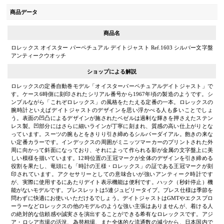
商品データ
商品名
ロレックス オイスター パーペチュアル デイトジャスト Ref.1603 シルバー文字盤
アンティークウオッチ
ショップによる解説
ロレックスの定番自動巻モデル「オイスターパーペチュアルデイトジャスト」で
す。ケース6時側に刻印されたシリアル番号から1967年頃の製造のようです。シ
ンプルながら「これぞロレックス」の風格をたたえる定番の一本。ロレックスの
腕時計といえばデイトジャストのデザインを思い浮かべる人も多いことでしょ
う。表面の凹凸によるデザインが施されたベゼルは過剰な輝きを押さえたステン
レス製。凹部分にはさらに細いラインが丁寧に刻まれ、質感の高い仕上がりとな
っています。スーツの腕もとをきりり引き締めるシルバーダイアル。飽きの来な
い定番カラーです。インデックスの周囲がミニッツマーカーのプリントされた外
周に向かって斜面になっており、それによって作られる影が金属の文字盤上に美
しい模様を描いています。12時位置の王冠マークが全体のデザインを引き締める
役割を果たし、竜頭にも「時計の王様・ロレックス」の証である王冠マークが刻
印されています。アクセサリーとしての意味合いが強いアンティーク時計です
が、実際に使用するにあたりデイト表示機能は便利です。ハック（秒針停止）機
能がないモデルです。ブレスレットは5連ジュビリータイプ。ブレス仕様は季節を
問わずに快適にお使いいただけるでしょう。デイトジャストはGMTやエクスプロ
ーラーなどロレックスの他のモデルのような強い主張はありませんが、着ける人
の絶対的な信頼感や誠実さを演出することができる希有なロレックスです。アジ
ア・ロシア市場の活況、為替相場、また全体的な流通数の減少から、日本国内で