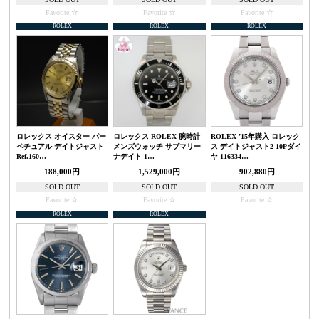
Favorite
Favorite
Favorite
ROLEX
ROLEX
ROLEX
ロレックス オイスター パー
ロレックス ROLEX 腕時計
ROLEX ’15年購入 ロレック
ペチュアル デイトジャスト
メンズウォッチ サブマリー
ス デイトジャスト2 10Pダイ
Ref.160…
ナデイト 1…
ヤ 116334…
188,000円
1,529,000円
902,880円
SOLD OUT
SOLD OUT
SOLD OUT
Favorite
Favorite
Favorite
ROLEX
ROLEX