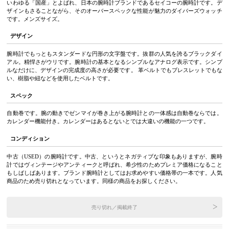
いわゆる「国産」とよばれ、日本の腕時計ブランドであるセイコーの腕時計です。デ
ザインもさることながら、そのオーバースペックな性能が魅力のダイバーズウォッチ
です。メンズサイズ。
デザイン
腕時計でもっともスタンダードな円形の文字盤です。抜群の人気を誇るブラックダイ
アル。精悍さがウリです。腕時計の基本となるシンプルなアナログ表示です。シンプ
ルなだけに、デザインの完成度の高さが必要です。 革ベルトでもブレスレットでもな
い、樹脂や紐などを使用したベルトです。
スペック
自動巻です。腕の動きでゼンマイが巻き上がる腕時計との一体感は自動巻ならでは。
カレンダー機能付き。カレンダーはあるとないとでは大違いの機能の一つです。
コンディション
中古（USED）の腕時計です。中古、というとネガティブな印象もありますが、腕時
計ではヴィンテージやアンティークと呼ばれ、希少性のためプレミア価格になること
もしばしばあります。ブランド腕時計としてはお求めやすい価格帯の一本です。人気
商品のため売り切れとなっています。同様の商品をお探しください。
売り切れ／掲載終了