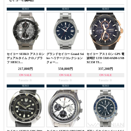
SEIKO
SEIKO
SEIKO
セイコー SEIKO アストロン
グランドセイコー Grand Sei
セイコー アストロン GPS 電
デュアルタイム クロノグラ
ko ヘリテージコレクション
波時計 LTD 5X83-0AD0-1/SB
フ SBXC1…
クォー…
XC158 TI…
217,800円
550,800円
337,200円
ON SALE
ON SALE
ON SALE
Favorite
Favorite
Favorite
SEIKO
SEIKO
SEIKO