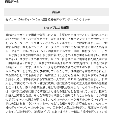
商品データ
商品名
セイコー 150mダイバー 2nd 後期 植村モデル アンティークウオッチ
ショップによる解説
腕時計をデザインや用途で分類したとき、主要なカテゴリーとして扱われるもの
のひとつに「ダイバーズウオッチ」があります。それがアンティークウオッチで
あっても、ダイバーズウオッチが人気ジャンルであることは変わりません。ご紹
介するのは、数あるアンティーク・ダイバーズの中でも飛び抜けて高い人気を誇
る「セイコー150mダイバー2nd」の後期モデルです。通称「植村ダイバー」。ケ
ースが描く優雅な曲線の美しさと腕に着けたときの適度な重さが心地よい、機械
式ダイバーズウオッチの名作です。セイコー社は1881年に創業された輸入時計店
「服部時計店」に始まり、現在まで130年あまりの長い歴史を持つ、日本を代表す
る時計メーカーです。オリンピックなどの世界大会で公式スポンサー、オフィシ
ャルタイマーとしてたびたび参加していることで、世界的にも名前の知られた日
本企業のひとつでもあります。植村直己（うえむらなおみ）氏は今以てその逸話
が語られる、日本を代表する冒険家の一人です。1941年に兵庫県に生まれ、日本
人として初めてエベレスト登頂に成功。後に世界で最初の五大陸最高峰の登頂者
となりました。数々の偉業を成し遂げた植村氏が愛用した「セイコーダイバー」
は、植村氏の経験に基づく助言により進化を遂げたとも言われています。植村氏
が挑んだ苛酷な自然。そんな環境でも問題なく使用できたことからも、この時計
のポテンシャルの高さが伺えます。セイコーのスポーツモデルの中でハイグレー
ドに分類される「ランドマスター」などにも植村モデルが存在します。セイコー
社のダイバーシリーズの中でも、一、二を争う人気の2ndモデル。竜頭ガードの無
いタイプの2ndモデル（前期タイプ）もありますが、一般に「植村モデル」といえ