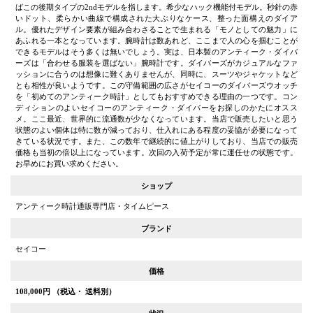
ばこの後期タイプの2ndモデルを指します。希少なハック機能付モデル。秒針の赤
いドット、柔らかい曲線で構成された大ぶりなケース、整った面構えのダイア
ル。優れたデザイン要素が組み合わさることで生まれる「モノとしての魅力」に
あふれる一本となっています。腕時計は数あれど、ここまで人の心を掴むことが
できるモデルはそう多くは無いでしょう。実は、日本製のアンティーク・ダイバ
ーズは「合わせる服装を選ばない」腕時計です。ダイバーズがカジュアルなファ
ッションに合うのは想像に難くありませんが、同時に、スーツやジャケットなど
とも相性が良いようです。この守備範囲の広さがセイコーのダイバーズウオッチ
を「初めてのアンティーク時計」としてもおすすめできる理由の一つです。コン
ディションのよいセイコーのアンティーク・ダイバーをお探しのかたにオスス
メ。ここ最近、世界的に流通数が少なくなっています。当店で販売したいと思う
状態のよい個体は特に数が減っており、仕入れにある程度の妥協が必要になって
きている状況です。また、この数年で継続的に値上がりしており、当店での販売
価格も当初の倍以上になっています。次回の入荷予定が常に運任せの状態です。
お早めにお買い求めください。
ショップ
アンティーク時計通販専門店・タイムピース
ブランド
セイコー
価格
108,000
円 （税込・ 送料別）