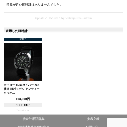
印象が近い腕時計はありませんでした。
Update 2015/05/13
by
watchjournal-admin
表示した腕時計
SEIKO
セイコー 150mダイバー 2nd
後期 植村モデル アンティー
クウオ…
108,000円
SOLD OUT
Favorite
腕時計用語辞典
参考文献