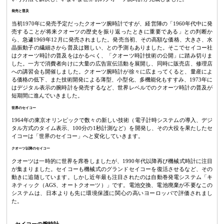
発売と普及
当初1970年に発売予定だったクオーツ腕時計ですが、経営陣の「1960年代中に発
売することが将来クオーツの歴史を振り返ったときに重要である」との判断か
ら、急遽1969年12月に発売されました。発売当初、その高額な価格、大きさ、水
晶振動子の繊細さから普及は難しい、との予測もありました。そこでセイコー社
はクオーツ時計の普及をはかるべく、「クオーツ時計技術の公開」に踏み切りま
した。一方で消費者向けに大量の広告宣伝活動を展開し、同時に販売店、修理店
への講習会も開催しました。クオーツ腕時計が徐々に広まってくると、量産によ
る価格の低下、また技術開発による薄型、小型化、多機能化もすすみ、1973年に
はデジタル表示の腕時計を発売するなど、世界レベルでのクオーツ時計の普及が
短期間に進んでいきました。
世界のセイコー
1964年の東京オリンピックで数々の新しい技術（電子計時システムの導入、デジ
タル方式のタイム表示、100分の1秒計測など）を開発し、その大役を果たしたセ
イコーは「世界のセイコー」へと変化していきます。
クオーツ以降のセイコー
クオーツは一時的に世界を席巻しましたが、1990年代以降再び機械式時計に注目
が集まりました。セイコーも機械式のグランドセイコーを復活させるなど、その
動きに追随しています。しかし近年最も注目されたのは自動巻発電システム「キ
ネティック（AGS、オートクオーツ）」です。電池交換、電池廃棄が不要なこの
システムは、日本よりも先に環境保護に関心の高いヨーロッパで評価されまし
た。
セイコーの腕時計