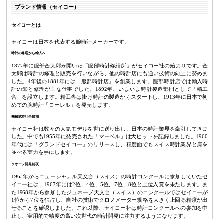
ブランド情報（セイコー）
セイコーとは
セイコーは日本を代表する腕時計メーカーです。
時計の修理から輸入へ
1877年に服部金太郎が開いた「服部時計修繕所」がセイコー社の始まりです。金
太郎は時計の修理と販売を行いながら、他の時計店にも通い技術の向上に努めま
した。4年後の1881年には「服部時計店」を創業します。服部時計店では輸入時
計の卸と修理が主な仕事でした。1892年、いよいよ時計製造部門として「精工
舎」を設立します。精工舎は掛け時計の製造からスタートし、1913年に日本で初
めての腕時計「ローレル」を発売します。
機械式時計全盛期
セイコー社は数々の人気モデルを世に送り出し、日本の時計業界を牽引してきま
した。中でも1955年に発売された「マーベル」は大ヒットを記録しました。1960
年代には「グランドセイコー」のリリースし、精度面でもスイス時計業界と肩を
並べる実力を手にします。
クオーツ開発前夜
1963年からニューシャテル天文台（スイス）の時計コンクールに参加していたセ
イコー社は、1967年には2位、4位、5位、7位、8位と上位入賞を果たします。ま
た1968年から参加したジュネーブ天文台（スイス）のコンクールではセイコーが
1位から7位を独占し、自社の技術でクロノメーター規格を大きく上回る精度が出
せることを確認しました。これ以降、セイコー社は時計コンクールへの参加を中
止し、実用的で精度の高い次世代の時計開発に注力するようになります。