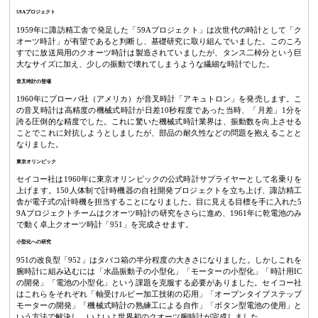
59Aプロジェクト
1959年に諏訪精工舎で発足した「59Aプロジェクト」は次世代の時計として「ク
オーツ時計」が有望であると判断し、基礎研究に取り組んでいました。このころ
すでに放送局用のクオーツ時計は製造されていましたが、タンス二棹分という巨
大なサイズに加え、少しの振動で壊れてしまうような繊細な時計でした。
音叉時計の登場
1960年にブローバ社（アメリカ）が音叉時計「アキュトロン」を発売します。こ
の音叉時計は高精度の機械式時計が日差10秒程度であった当時、「月差」1分を
誇る圧倒的な精度でした。これに驚いた機械式時計業界は、振動数を向上させる
ことでこれに対抗しようとしましたが、部品の耐久性などの問題を抱えることと
なりました。
東京オリンピック
セイコー社は1960年に東京オリンピックの公式時計サプライヤーとして名乗りを
上げます。150人体制で計時機器の自社開発プロジェクトを立ち上げ、諏訪精工
舎が電子式の計時機を担当することになりました。目に見える目標を手に入れた5
9Aプロジェクトチームはクオーツ時計の研究をさらに進め、1961年に乾電池のみ
で動く卓上クオーツ時計「951」を完成させます。
小型化への研究
951の改良型「952」はタバコ箱の半分程度の大きさになりました。しかしこれを
腕時計に組み込むには「水晶振動子の小型化」「モーターの小型化」「時計用IC
の開発」「電池の小型化」という課題を克服する必要がありました。セイコー社
はこれらをそれぞれ「軸受けルビー加工技術の応用」「オープンタイプステップ
モーターの開発」「機械式時計の熟練工による自作」「ボタン型電池の使用」と
いう方法で解決し、いよいよ世界初のクオーツ腕時計が完成しました。