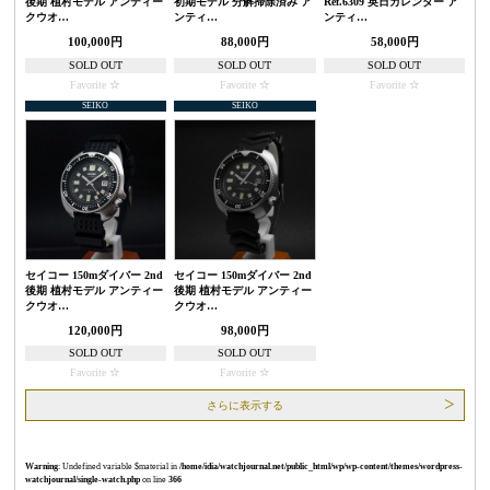
後期 植村モデル アンティー
初期モデル 分解掃除済み ア
Ref.6309 英日カレンダー ア
クウオ…
ンティ…
ンティ…
100,000円
88,000円
58,000円
SOLD OUT
SOLD OUT
SOLD OUT
Favorite
Favorite
Favorite
SEIKO
SEIKO
セイコー 150mダイバー 2nd
セイコー 150mダイバー 2nd
後期 植村モデル アンティー
後期 植村モデル アンティー
クウオ…
クウオ…
120,000円
98,000円
SOLD OUT
SOLD OUT
Favorite
Favorite
さらに表示する
Warning
: Undefined variable $material in
/home/idia/watchjournal.net/public_html/wp/wp-content/themes/wordpress-
watchjournal/single-watch.php
on line
366