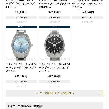
セイコー SEIKO 6306-7001
セイコー SEIKO SBEC005/8
グランドセイコー Grand Sei
3rdダイバー スキューバプロ
R48-00L0 プロスペックス 50
ko スポーツコレクション メ
450 デイ…
周年記念…
カニカ…
283,800円
327,800円
643,544円
SOLD OUT
SOLD OUT
SOLD OUT
Favorite
Favorite
Favorite
SEIKO
SEIKO
グランドセイコー Grand Sei
グランドセイコー Grand Sei
ko ヘリテージコレクション
ko スポーツコレクション ク
メカニ…
ォーツ …
657,140円
417,510円
SOLD OUT
SOLD OUT
Favorite
Favorite
セイコーの腕時計をさらに表示する
セイコーで仕様の近い腕時計