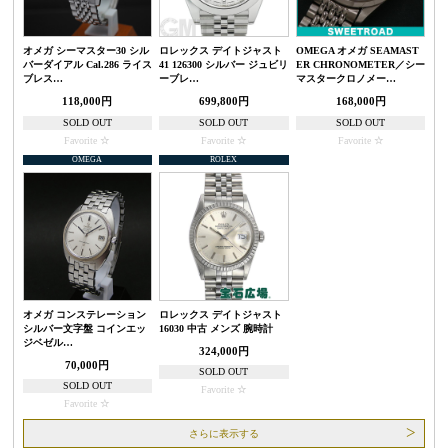
オメガ シーマスター30 シル
ロレックス デイトジャスト
OMEGA オメガ SEAMAST
バーダイアル Cal.286 ライス
41 126300 シルバー ジュビリ
ER CHRONOMETER／シー
ブレス…
ーブレ…
マスタークロノメー…
118,000円
699,800円
168,000円
SOLD OUT
SOLD OUT
SOLD OUT
Favorite
Favorite
Favorite
OMEGA
ROLEX
オメガ コンステレーション
ロレックス デイトジャスト
シルバー文字盤 コインエッ
16030 中古 メンズ 腕時計
ジベゼル…
324,000円
70,000円
SOLD OUT
SOLD OUT
Favorite
Favorite
さらに表示する