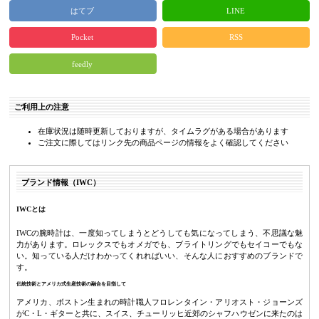
はてブ
LINE
Pocket
RSS
feedly
ご利用上の注意
在庫状況は随時更新しておりますが、タイムラグがある場合があります
ご注文に際してはリンク先の商品ページの情報をよく確認してください
ブランド情報（IWC）
IWCとは
IWCの腕時計は、一度知ってしまうとどうしても気になってしまう、不思議な魅
力があります。ロレックスでもオメガでも、ブライトリングでもセイコーでもな
い。知っている人だけわかってくれればいい、そんな人におすすめのブランドで
す。
伝統技術とアメリカ式生産技術の融合を目指して
アメリカ、ボストン生まれの時計職人フロレンタイン・アリオスト・ジョーンズ
がC・L・ギターと共に、スイス、チューリッヒ近郊のシャフハウゼンに来たのは