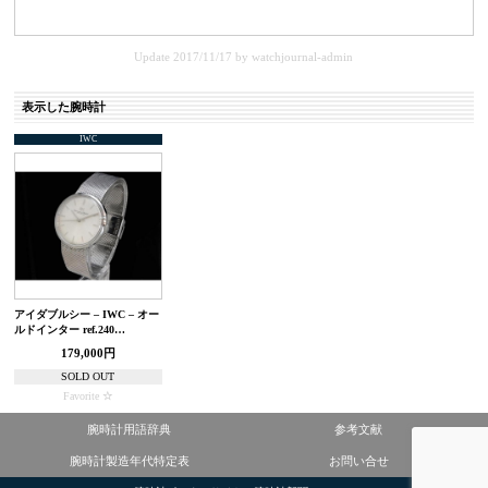
Update 2017/11/17
by
watchjournal-admin
表示した腕時計
IWC
アイダブルシー – IWC – オー
ルドインター ref.240…
179,000円
SOLD OUT
Favorite
腕時計用語辞典
参考文献
腕時計製造年代特定表
お問い合せ