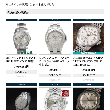
同じタイプの腕時計はありませんでした。
印象が近い腕時計
ROLEX
ROLEX
ORIENT
ロレックス デイトジャスト
ロレックス ヨットマスター
ORIENT オリエント GRAN
116244 中古 メンズ 腕時計
ロレジウム 168622 Aランク
D PRIX 100/グランプリ100
中古 送…
REF.T19420 S…
1,080,000円
694,000円
248,000円
SOLD OUT
SOLD OUT
SOLD OUT
Favorite
Favorite
Favorite
OMEGA
ROLEX
OMEGA