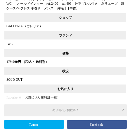
WC - オールドインター ref.2400 cal.403 純正ブレス付き 魚リューズ SS
ケース/SSブレス 手巻き メンズ 腕時計【中古】
ショップ
GALLERIA （ガレリア）
ブランド
IWC
価格
179,000
円 （税込・ 送料別）
状況
SOLD OUT
お気に入り
Favorite
（
お気に入り腕時計一覧
）
売り切れ／掲載終了
Twitter
Facebook