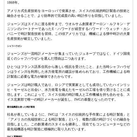
1868年。
アメリカ式生産技術をヨーロッパで発展させ、スイスの伝統的時計製造の技術と
融合させることで、より効率的で完成度の高い時計作りを目指していました。
ジョーンズはスイスに渡る前年まで、ウオルサム創業者アーロン・ルフキン・デ
ニソンのパートナーであったE・ハワードが経営するハワード・ウォッチ・カン
パニーで時計製造技術を習得。この頃アメリカでは、機械による懐中時計の大量
生産技術が確立していました。
シャフハウゼン
ジョーンズが一流時計メーカーが集まっていたジュネーブではなく、ドイツ国境
近くのシャフハウゼンを選んだ理由は二つあります。
ひとつはフランス語系住民から激しい抵抗を受けたこと、また当時シャフハウゼ
ンはライン川を利用した水力発電所の建設が進められており、工作機械による時
計製造に必要な電力が確保できたからです。
ジョーンズは時計職人であり、ロシアで実業家としても成功していたハインリッ
ヒ・モーゼルと出会い、水力発電を備えたモーゼルの工場を借り受けることに成
功します。これによって、スイス伝統の時計職人と工作機械を持ち合わせる、ス
イス北東部で唯一の時計メーカーが誕生し、IWCの基盤となったのです。
最先端機器を使った時計製造
社名が表しているように、IWCは「スイスの伝統的な手作業による時計製造」と
「アメリカの先端技術による時計製造」という、複数の国の時計づくりの融合を
目指しました。この創業者のスタイルを継承し、現在でもコンピューターなどの
最先端機器を時計製造に積極的に取り入れています。
IWCと軍事時計