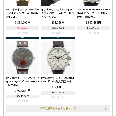
IWC ポートフィノ パーペチ
インターナショナルウォッ
IWC SCHAFFHAUSEN IW3
ュアルカレンダー 42 IW344
チカンパニー IWC パイロッ
71464 ポルトギーゼ クロノ
602 シル…
トウォッチ…
グラフ 自動巻…
3,388,000円
635,000円
1,097,800円
ON SALE
SOLD OUT
SOLD OUT
Favorite
Favorite
Favorite
IWC
IWC
IWC ポートフィノ ハンドワ
IWC ポートフィノ IW39102
インド 8デイズ IW510111 SS
4 SS×革 AT 白文字盤 中古
×革 手巻…
776,110円
1,075,554円
SOLD OUT
SOLD OUT
Favorite
Favorite
IWCの腕時計をさらに表示する