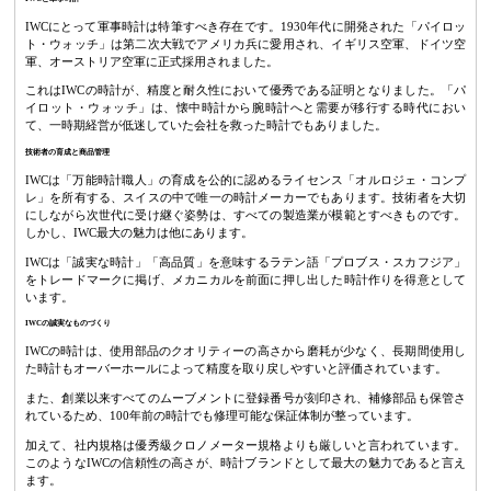
IWCにとって軍事時計は特筆すべき存在です。1930年代に開発された「パイロッ
ト・ウォッチ」は第二次大戦でアメリカ兵に愛用され、イギリス空軍、ドイツ空
軍、オーストリア空軍に正式採用されました。
これはIWCの時計が、精度と耐久性において優秀である証明となりました。「パ
イロット・ウォッチ」は、懐中時計から腕時計へと需要が移行する時代におい
て、一時期経営が低迷していた会社を救った時計でもありました。
技術者の育成と商品管理
IWCは「万能時計職人」の育成を公的に認めるライセンス「オルロジェ・コンプ
レ」を所有する、スイスの中で唯一の時計メーカーでもあります。技術者を大切
にしながら次世代に受け継ぐ姿勢は、すべての製造業が模範とすべきものです。
しかし、IWC最大の魅力は他にあります。
IWCは「誠実な時計」「高品質」を意味するラテン語「プロブス・スカフジア」
をトレードマークに掲げ、メカニカルを前面に押し出した時計作りを得意として
います。
IWCの誠実なものづくり
IWCの時計は、使用部品のクオリティーの高さから磨耗が少なく、長期間使用し
た時計もオーバーホールによって精度を取り戻しやすいと評価されています。
また、創業以来すべてのムーブメントに登録番号が刻印され、補修部品も保管さ
れているため、100年前の時計でも修理可能な保証体制が整っています。
加えて、社内規格は優秀級クロノメーター規格よりも厳しいと言われています。
このようなIWCの信頼性の高さが、時計ブランドとして最大の魅力であると言え
ます。