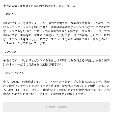
実力と人気を兼ね備えたIWCの腕時計です。メンズサイズ。
デザイン
腕時計でもっともスタンダードな円形の文字盤です。万能の文字盤カラーなので、つ
けるシチュエーションを問いません。腕時計の基本となるシンプルなアナログ表示で
す。シンプルなだけに、デザインの完成度の高さが必要です。 ブレスレットタイプの
腕時計です。季節を問わず快適にお使いいただけます。現代の腕時計としては一般的
な、ステンレスを採用した一本です。ステンレスはキズや腐食に強く、価格とのバラ
ンスが良いことで知られています。
スペック
手巻きです。ジリジリとゼンマイを巻き上げて時計に命を与える体験は、手巻き腕時
計のオーナーだけに与えられた至福の時間です。
コンディション
中古（USED）の腕時計です。中古、というとネガティブな印象もありますが、腕時
計ではヴィンテージやアンティークと呼ばれ、希少性のためプレミア価格になること
もしばしばあります。ブランド腕時計としてはお求めやすい価格帯の一本です。人気
商品のため売り切れとなっています。同様の商品をお探しください。
売り切れ／掲載終了