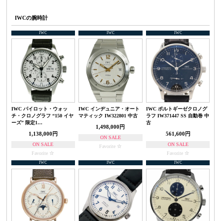
IWCの腕時計
IWC
IWC
IWC
IWC パイロット・ウォッ
IWC インヂュニア・オート
IWC ポルトギーゼクロノグ
チ・クロノグラフ “150 イヤ
マティック IW322801 中古
ラフ IW371447 SS 自動巻 中
ーズ” 限定1…
古
1,498,000円
1,138,000円
561,600円
ON SALE
ON SALE
ON SALE
Favorite
Favorite
Favorite
IWC
IWC
IWC