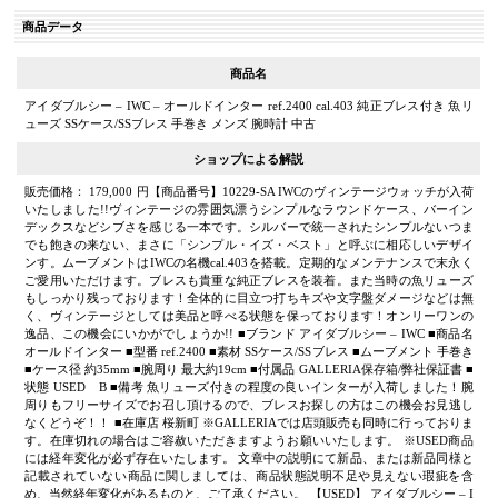
商品データ
商品名
アイダブルシー – IWC – オールドインター ref.2400 cal.403 純正ブレス付き 魚リ
ューズ SSケース/SSブレス 手巻き メンズ 腕時計 中古
ショップによる解説
販売価格： 179,000 円【商品番号】10229-SA IWCのヴィンテージウォッチが入荷
いたしました!!ヴィンテージの雰囲気漂うシンプルなラウンドケース、バーイン
デックスなどシブさを感じる一本です。シルバーで統一されたシンプルないつま
でも飽きの来ない、まさに「シンプル・イズ・ベスト」と呼ぶに相応しいデザイ
ンす。ムーブメントはIWCの名機cal.403を搭載。定期的なメンテナンスで末永く
ご愛用いただけます。ブレスも貴重な純正ブレスを装着。また当時の魚リューズ
もしっかり残っております！全体的に目立つ打ちキズや文字盤ダメージなどは無
く、ヴィンテージとしては美品と呼べる状態を保っております！オンリーワンの
逸品、この機会にいかがでしょうか!! ■ブランド アイダブルシー – IWC ■商品名
オールドインター ■型番 ref.2400 ■素材 SSケース/SSブレス ■ムーブメント 手巻き
■ケース径 約35mm ■腕周り 最大約19cm ■付属品 GALLERIA保存箱/弊社保証書 ■
状態 USED B ■備考 魚リューズ付きの程度の良いインターが入荷しました！腕
周りもフリーサイズでお召し頂けるので、ブレスお探しの方はこの機会お見逃し
なくどうぞ！！ ■在庫店 桜新町 ※GALLERIAでは店頭販売も同時に行っておりま
す。在庫切れの場合はご容赦いただきますようお願いいたします。 ※USED商品
には経年変化が必ず存在いたします。 文章中の説明にて新品、または新品同様と
記載されていない商品に関しましては、商品状態説明不足や見えない瑕疵を含
め、当然経年変化があるものと、ご了承ください。 【USED】 アイダブルシー – I