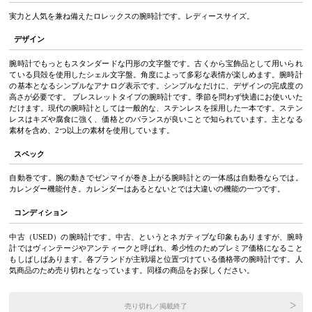
実力と人気を兼ね備えたロレックスの腕時計です。レディースサイズ。
デザイン
腕時計でもっともスタンダードな円形の文字盤です。古くから宝飾品として用いられ
ている貝殻を使用したシェル文字盤。角度によって多彩な表情が楽しめます。腕時計
の基本となるシンプルなアナログ表示です。シンプルなだけに、デザインの完成度の
高さが必要です。 ブレスレットタイプの腕時計です。季節を問わず快適にお使いいた
だけます。現代の腕時計としては一般的な、ステンレスを採用した一本です。ステン
レスはキズや腐食に強く、価格とのバランスが良いことで知られています。主となる
素材を含め、2つ以上の素材を使用しています。
スペック
自動巻です。腕の動きでゼンマイが巻き上がる腕時計との一体感は自動巻ならでは。
カレンダー機能付き。カレンダーはあるとないとでは大違いの機能の一つです。
コンディション
中古（USED）の腕時計です。中古、というとネガティブな印象もありますが、腕時
計ではヴィンテージやアンティークと呼ばれ、希少性のためプレミア価格になること
もしばしばあります。各ブランドが主戦場と位置づけている価格帯の腕時計です。人
気商品のため売り切れとなっています。同様の商品をお探しください。
売り切れ／掲載終了