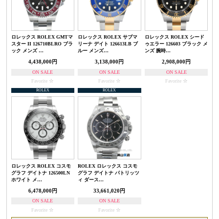
ロレックス ROLEX GMTマ
ロレックス ROLEX サブマ
ロレックス ROLEX シード
スター II 126710BLRO ブラ
リーナ デイト 126613LB ブ
ゥエラー 126603 ブラック メ
ック メンズ …
ルー メンズ…
ンズ 腕時…
4,438,000円
3,138,000円
2,908,000円
ON SALE
ON SALE
ON SALE
Favorite
Favorite
Favorite
ROLEX
ROLEX
ロレックス ROLEX コスモ
ROLEX ロレックス コスモ
グラフ デイトナ 126500LN
グラフ デイトナ パトリッツ
ホワイト メ…
ィ ダース…
6,478,000円
33,661,020円
ON SALE
ON SALE
Favorite
Favorite