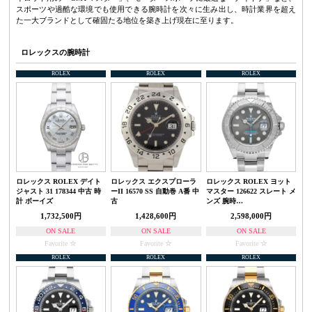
スポーツや過酷な環境でも使用できる腕時計を次々に生み出し、時計業界を超え
た一大ブランドとして確固たる地位を築き上げ現在に至ります。
ロレックスの腕時計
ROLEX
ROLEX
ROLEX
ロレックス ROLEX デイト
ロレックス エクスプローラ
ロレックス ROLEX ヨット
ジャスト 31 178344 中古 時
ーII 16570 SS 自動巻 A番 中
マスター 126622 スレート メ
計 ボーイズ
古
ンズ 腕時…
1,732,500円
1,428,600円
2,598,000円
ON SALE
ON SALE
ON SALE
Favorite
Favorite
Favorite
ROLEX
ROLEX
ROLEX