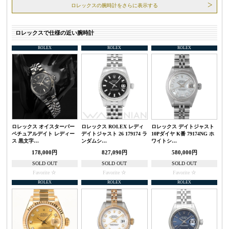
ロレックスの腕時計をさらに表示する
ロレックスで仕様の近い腕時計
ROLEX
ROLEX
ROLEX
ロレックス オイスターパー
ロレックス ROLEX レディ
ロレックス デイトジャスト
ペチュアルデイト レディー
デイトジャスト 26 179174 ラ
10Pダイヤ K番 79174NG ホ
ス 黒文字…
ンダムシ…
ワイトシ…
178,000円
827,090円
580,000円
SOLD OUT
SOLD OUT
SOLD OUT
Favorite
Favorite
Favorite
ROLEX
ROLEX
ROLEX