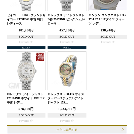
セイコー SEIKO グランドセ
ロレックス デイトジャスト
ロンジン コンクエスト L3.2
イコー STGF068 中古 時計
D番 79174NR ピンクシェル/
57.4.87.7 11Pダイヤ クォー
レディース
ローマ …
ツ レデ…
181,700円
457,000円
138,240円
SOLD OUT
SOLD OUT
SOLD OUT
Favorite
Favorite
Favorite
ROLEX
ROLEX
ロレックス デイトジャスト
ロレックス ROLEX オイス
179174NR ホワイト ROLEX
ターパーペチュアルデイト
中古 レデ…
ジャスト 179…
578,000円
1,233,700円
SOLD OUT
SOLD OUT
Favorite
Favorite
さらに表示する