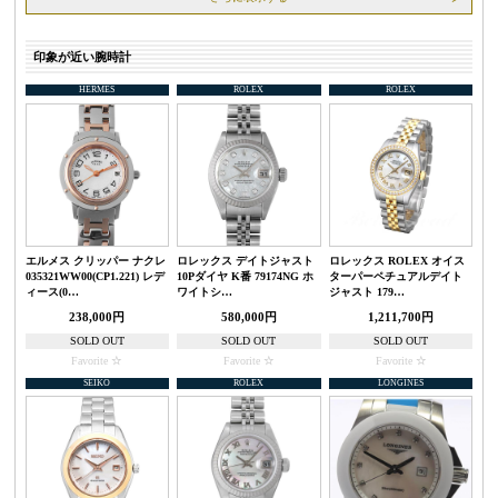
印象が近い腕時計
HERMES
ROLEX
ROLEX
エルメス クリッパー ナクレ
ロレックス デイトジャスト
ロレックス ROLEX オイス
035321WW00(CP1.221) レデ
10Pダイヤ K番 79174NG ホ
ターパーペチュアルデイト
ィース(0…
ワイトシ…
ジャスト 179…
238,000円
580,000円
1,211,700円
SOLD OUT
SOLD OUT
SOLD OUT
Favorite
Favorite
Favorite
SEIKO
ROLEX
LONGINES