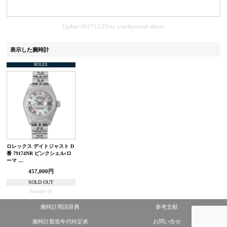
Update 2017/11/23
by
watchjournal-admin
表示した腕時計
ROLEX
ロレックス デイトジャスト D
番 79174NR ピンクシェル/ロ
ーマ …
457,000円
SOLD OUT
Favorite
腕時計用語辞典
参考文献
腕時計製造年代特定表
お問い合せ