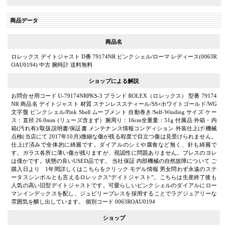
商品データ
商品名
ロレックス デイトジャスト D番 79174NR ピンクシェル/ローマ レディース(0063R
OAU0194) 中古 腕時計 送料無料
ショップによる解説
お問合せ用コード U-79174NRPKS-3 ブランド ROLEX（ロレックス） 型番 79174
NR 商品名 デイトジャスト 材質 ステンレススティール/SS×ホワイトゴールド/WG
文字盤 ピンクシェル/Pink Shell ムーブメント 自動巻き/Self-Winding サイズ ケー
ス：直径 26.0mm (リューズ含まず）腕周り：16cm全重量：51g 付属品 外箱・内
箱(汚れ有)/取扱説明書/保証書 メンテナンス情報コンディション 外装仕上げ/機械
点検(当店にて 2017年10月)微細な傷が残る程度で目立つ傷は見受けられません。
仕上げ済みで全体的に綺麗です。ダイアルのシミや腐食など無く、針も綺麗で
す。ガラス各所に薄い傷が残りますが、視認性に問題ありません。ブレスのヨレ
は僅かです。状態の良いUSED品です。 当社保証 内部機械の自然故障について ご
購入日より 1年間詳しくはこちらをクリック モデル情報 男女問わず永遠のステ
ータスシンボルとも言えるロレックス“デイトジャスト”。こちらは生産終了後も
人気の高い旧型デイトジャストです。可愛らしいピンクシェルのダイアルにロー
マンインデックスを配し、ジュビリーブレスを採用することでラグジュアリーな
雰囲気を醸し出しています。 個別コード 0063ROAU0194
ショップ