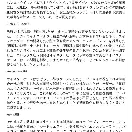
ハンス・ウイルスドルフは「ウイルスドルフ＆デイビス」の設立からわずか3年後
には「ROLEX」を商標登録しています。また時計製造とブランディングの関係の
重要性を時計雑誌に寄稿するなど、設立当時からブランド作りの重要さを意識し
た希有な時計メーカーであったことが伺えます。
オイスターケースの開発
当時の主流は懐中時計でしたが、徐々に腕時計の需要も高くなりつつありまし
た。ハンス・ウイルスドルフは精度の高い腕時計が求められていると考え、スイ
スのエグラー社の開発した小型で高精度のアンカーエスケープメントを採用した
腕時計の販売に乗り出します。一方、腕時計は懐中時計に比べて水や埃にさらさ
れることが多く、それによる故障の発生率の高さが腕時計の普及を妨げる一因で
した。ロレックス社（開発はオイスター社）を代表する技術である「オイスター
ケース」はこの問題を解決し、また大々的に広告することでロレックスの名前は
博く知られることとなります。
パーペチュアルの開発
オイスターケースはすばらしい防水ケースでしたが、ゼンマイの巻き上げや時刻
合わせの際、ねじ込み式竜頭を解除しなくてはいけないことがユーザーの「竜頭
のねじ込み忘れ」を招き、防水を謳った腕時計だけに水の進入による修理も少な
くありませんでした。これを解決したのが1931年に登場した自動巻機構「パーペ
チュアル」です。これにより、ゼンマイの手巻きが不要となり、また高い精度で
動作することで時刻合わせの回数も減らすことで竜頭操作を極力少なくすること
に成功しました。
モデルの展開
その後は高い防水性能を生かして海洋開発者に向けた「サブマリーナー」、さら
に防水機能を高めた「シードゥエラー」、探検家用の「エクスプローラー」、パ
イロット用の「GMTマスター」、モータースポーツに最適な「デイトナ」など、