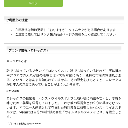
feedly
ご利用上の注意
在庫状況は随時更新しておりますが、タイムラグがある場合があります
ご注文に際してはリンク先の商品ページの情報をよく確認してください
ブランド情報（ロレックス）
ロレックスとは
誰でも知っているブランド「ロレックス」。誰でも知っているけれど、実は日本
やアジアでの人気が他の地域と比べて相対的に高く、独特な市場の雰囲気があ
る、ということはあまり知られていません。その歴史をひもとくと、ロレックス
が日本人の気質にあっていることがよくわかります。
経営への意識
ロレックスの創業者、ハンス・ウイルスドルフは幼い頃に両親を亡くし、学費を
稼ぐために花屋を経営していました。これが彼の経営力と独立心の基礎となって
います。すでに一大産業として存在した時計業界に就職したハンス・ウイルスド
ルフは、5年後には自分の時計販売会社「ウイルスドルフ＆デイビス」を設立しま
す。
「ブランド」を意識した時計メーカー