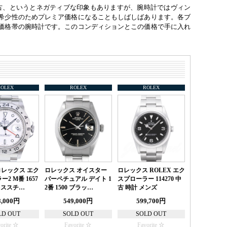
中古、というとネガティブな印象もありますが、腕時計ではヴィン
希少性のためプレミア価格になることもしばしばあります。各ブ
価格帯の腕時計です。このコンディションとこの価格で手に入れ
ROLEX
ROLEX
ROLEX
 ロレックス エク
ロレックス オイスター
ロレックス ROLEX エク
2 M番 1657
パーペチュアル デイト 1
スプローラー 114270 中
レススチ…
2番 1500 ブラッ…
古 時計 メンズ
8,000円
549,000円
599,700円
LD OUT
SOLD OUT
SOLD OUT
orite
Favorite
Favorite