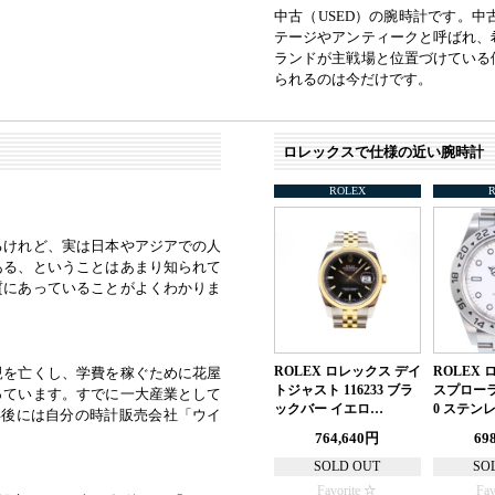
中古（USED）の腕時計です。
テージやアンティークと呼ばれ、
ランドが主戦場と位置づけている
られるのは今だけです。
ロレックスで仕様の近い腕時計
ROLEX
るけれど、実は日本やアジアでの人
ある、ということはあまり知られて
質にあっていることがよくわかりま
ROLEX ロレックス デイ
ROLEX
親を亡くし、学費を稼ぐために花屋
トジャスト 116233 ブラ
スプローラー
っています。すでに一大産業として
ックバー イエロ…
0 ステン
年後には自分の時計販売会社「ウイ
764,640円
69
SOLD OUT
SO
Favorite
Fav