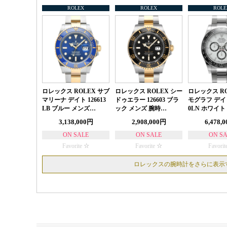
ROLEX
ROLEX
ROLE
ロレックス ROLEX サブ
ロレックス ROLEX シー
ロレックス RO
マリーナ デイト 126613
ドゥエラー 126603 ブラ
モグラフ デイト
LB ブルー メンズ…
ック メンズ 腕時…
0LN ホワイト
3,138,000円
2,908,000円
6,478,
ON SALE
ON SALE
ON S
Favorite
Favorite
Favorit
ロレックスの腕時計をさらに表示