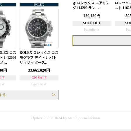
き ロレックス エアキン
ロレックス
X
ROLEX
グ 114200 ラン…
スト 1162
420,120円
59
SOLD OUT
SO
Favorite
Fav
LEX コス
ROLEX ロレックス コス
ナ 12650
モグラフ デイトナ パト
 メ…
リッツィ ダース…
000円
33,661,020円
ALE
ON SALE
e
Favorite
する
Update 2023/10/24
by
watchjournal-admin