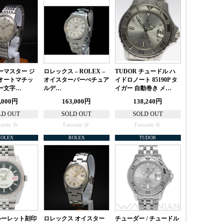
ーマスター ジ
ロレックス – ROLEX –
TUDOR チュードル ハ
オートマチッ
オイスターパーぺチュア
イドロノート 85190P タ
ー文字…
ルデ…
イガー 自動巻き メ…
,000円
163,000円
138,240円
LD OUT
SOLD OUT
SOLD OUT
orite
Favorite
Favorite
ROLEX
ROLEX
TUDOR
 ルーレット刻印
ロレックス オイスター
チューダー / チュードル