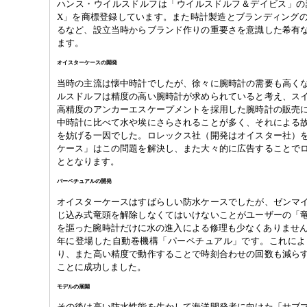
ハンス・ウイルスドルフは「ウイルスドルフ＆デイビス」の設
X」を商標登録しています。また時計製造とブランディング
るなど、設立当時からブランド作りの重要さを意識した希有
ます。
オイスターケースの開発
当時の主流は懐中時計でしたが、徐々に腕時計の需要も高く
ルスドルフは精度の高い腕時計が求められていると考え、ス
高精度のアンカーエスケープメントを採用した腕時計の販売
中時計に比べて水や埃にさらされることが多く、それによる
を妨げる一因でした。ロレックス社（開発はオイスター社）
ケース」はこの問題を解決し、また大々的に広告することで
ととなります。
パーペチュアルの開発
オイスターケースはすばらしい防水ケースでしたが、ゼンマ
じ込み式竜頭を解除しなくてはいけないことがユーザーの「
を謳った腕時計だけに水の進入による修理も少なくありませんで
年に登場した自動巻機構「パーペチュアル」です。これによ
り、また高い精度で動作することで時刻合わせの回数も減ら
ことに成功しました。
モデルの展開
その後は高い防水性能を生かして海洋開発者に向けた「サブ