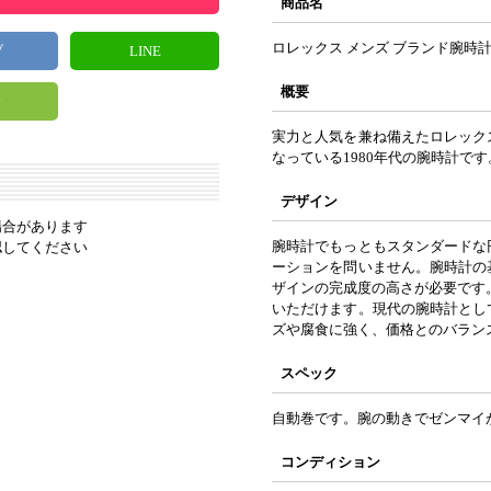
商品名
ロレックス メンズ ブランド腕時計
ブ
LINE
概要
y
実力と人気を兼ね備えたロレック
なっている1980年代の腕時計です
デザイン
場合があります
腕時計でもっともスタンダードな
認してください
ーションを問いません。腕時計の
ザインの完成度の高さが必要です
いただけます。現代の腕時計とし
ズや腐食に強く、価格とのバラン
スペック
自動巻です。腕の動きでゼンマイ
コンディション