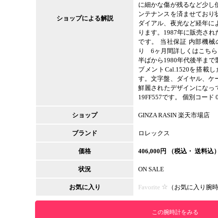
に細かな傷が残るなど少し
ンテナンスを済ませており
ショップによる解説
ダイアル、夜光など経年に
ります。1987年に販売さ
です。 当社保証 内部機
り 6ヶ月間詳しくはこちらを
半ばから1980年代後半ま
ブメントCal.1520を搭
す。文字盤、ダイヤル、ケ
鮮麗されたデザインになって
19FF557です。 個別コード 0
ショップ
GINZA RASIN 楽天市場店
ブランド
ロレックス
価格
406,000
円 （税込・ 送料込
状況
ON SALE
お気に入り
Favorite
（
お気に入り腕
この腕時計をみる