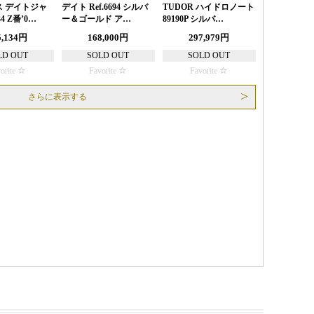
 デイトジャ
デイト Ref.6694 シルバ
TUDOR ハイドロノート
34 Z番’0…
ー＆ゴールド ア…
89190P シルバ…
5,134円
168,000円
297,979円
LD OUT
SOLD OUT
SOLD OUT
orite
Favorite
Favorite
さらに表示する