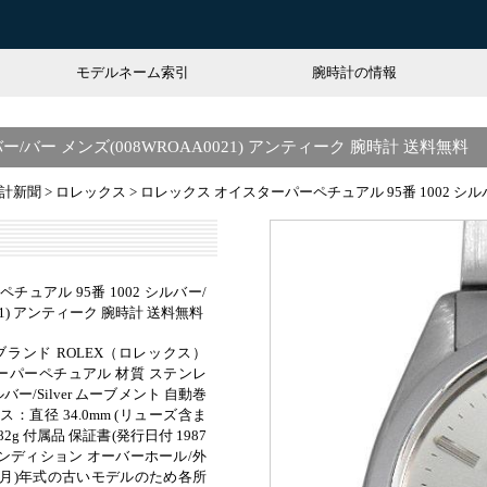
モデルネーム索引
腕時計の情報
/バー メンズ(008WROAA0021) アンティーク 腕時計 送料無料
計新聞
>
ロレックス
>
ロレックス オイスターパーペチュアル 95番 1002 シルバ
ュアル 95番 1002 シルバー/
021) アンティーク 腕時計 送料無料
 ブランド ROLEX（ロレックス）
スターパーペチュアル 材質 ステンレ
バー/Silver ムーブメント 自動巻
 ケース：直径 34.0mm (リューズ含ま
g 付属品 保証書(発行日付 1987
コンディション オーバーホール/外
年5月)年式の古いモデルのため各所