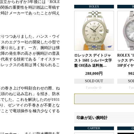
立からわずか3年後には「ROLE
ROLEX
の関係の重要性を時計雑誌に寄稿す
な時計メーカーであったことが伺え
なりつつありました。ハンス・ウイ
イスのエグラー社の開発した小型で
に乗り出します。一方、腕時計は懐
故障の発生率の高さが腕時計の普及
ロレックス デイトジャ
ROLEX 
を代表する技術である「オイスター
スト 1601 シルバー文字
ックス デ
ロレックスの名前は博く知られるこ
盤 OH済み 送料無…
10Pダイヤ 
288,000円
90
SOLD OUT
SO
イの巻き上げや時刻合わせの際、ね
Favorite
Fav
竜頭のねじ込み忘れ」を招き、防水
した。これを解決したのが1931
り、ゼンマイの手巻きが不要とな
すことで竜頭操作を極力少なくする
印象が近い腕時計
CARTIER
O
マリーナー」、さらに防水機能を高