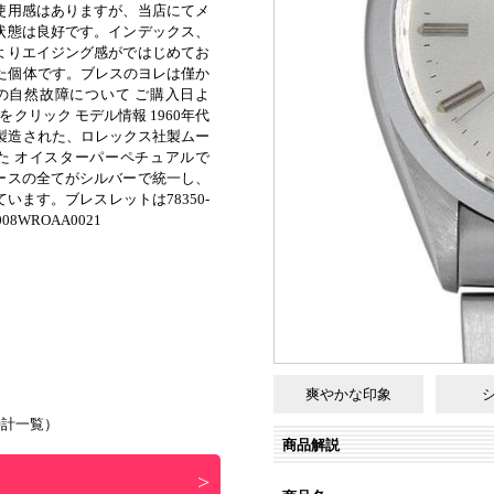
使用感はありますが、当店にてメ
状態は良好です。インデックス、
よりエイジング感がではじめてお
れた個体です。ブレスのヨレは僅か
械の自然故障について ご購入日よ
クリック モデル情報 1960年代
で製造された、ロレックス社製ムー
載した オイスターパーペチュアルで
ースの全てがシルバーで統一し、
います。ブレスレットは78350-
08WROAA0021
）
爽やかな印象
時計一覧
）
商品解説