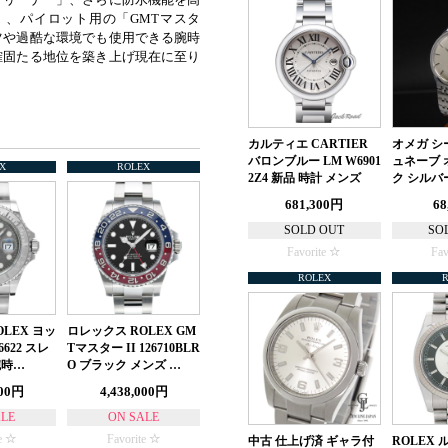
、パイロット用の「GMTマスタ
ツや過酷な環境でも使用できる腕時
確固たる地位を築き上げ現在に至り
カルティエ CARTIER
オメガ シ
バロンブルー LM W6901
ュネーブ 
X
ROLEX
2Z4 新品 時計 メンズ
ク シルバ
681,300円
68
SOLD OUT
SO
Favorite
Fav
ROLEX
LEX ヨッ
ロレックス ROLEX GM
622 スレ
Tマスター II 126710BLR
腕時…
O ブラック メンズ …
000円
4,438,000円
ALE
ON SALE
e
Favorite
中古 仕上げ済 ギャラ付
ROLEX