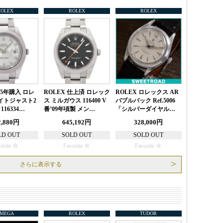
ROLEX
ROLEX
ROLEX
’15年購入 ロレ
ROLEX 仕上済 ロレック
ROLEX ロレックス AR
イトジャスト2
ス ミルガウス 116400 V
バブルバック Ref.5006
116334…
番’09年頃製 メン…
「シルバーダイヤル…
2,880円
645,192円
328,000円
LD OUT
SOLD OUT
SOLD OUT
orite
Favorite
Favorite
さらに表示する
MEGA
ROLEX
TUDOR