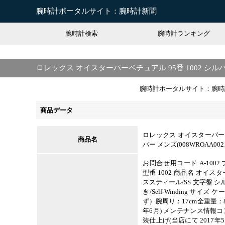
腕時計ポータルサイト：腕時計新聞
腕時計検索
腕時計ランキング
ロレックス オイスターパーペチュアル 95番 1002 シルバー
腕時計ポータルサイト：腕時
商品データ
ロレックス オイスターパーペチ
商品名
バー メンズ(008WROAA0
お問合せ用コード A-1002
型番 1002 商品名 オイ
ススティール/SS 文字盤 シル
き/Self-Winding サイズ
ず）腕周り：17cm全重量：82
年6月) メンテナンス情報
装仕上げ(当店にて 2017