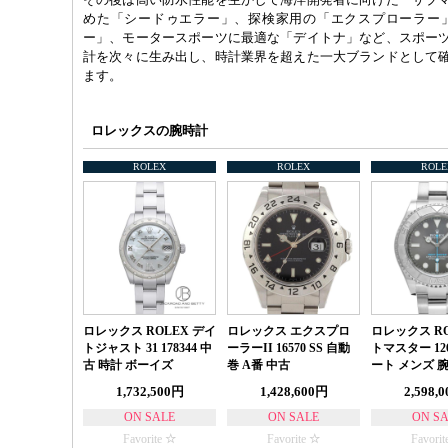
めた「シードゥエラー」、探検家用の「エクスプローラー」
ー」、モータースポーツに最適な「デイトナ」など、スポー
計を次々に生み出し、時計業界を超えた一大ブランドとして
ます。
ロレックスの腕時計
ROLEX
ROLEX
ROLE
ロレックス ROLEX デイ
ロレックス エクスプロ
ロレックス RO
トジャスト 31 178344 中
ーラーII 16570 SS 自動
トマスター 126
古 時計 ボーイズ
巻 A番 中古
ート メンズ 
1,732,500円
1,428,600円
2,598,
ON SALE
ON SALE
ON S
Favorite
Favorite
Favorit