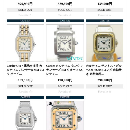
979,990円
329,800円
439,990円
SOLD OUT
SOLD OUT
SOLD OUT
Favorite
Favorite
Favorite
CARTIER
CARTIER
CARTIER
Cartier OH・電池交換済 カ
Cartier カルティエ タンクフ
カルティエ サントス・ガル
ルティエ パンテールMM 2ロ
ランセーズ SM クオーツ SS
ベSM YGxSSコンビ 自動巻
ウ ボーイ…
レディ…
き 送料無料…
189,108円
198,000円
298,000円
SOLD OUT
SOLD OUT
SOLD OUT
Favorite
Favorite
Favorite
CARTIER
CARTIER