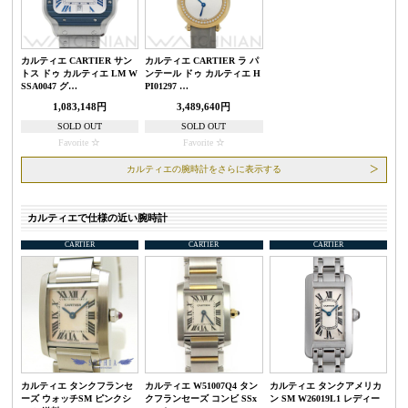
カルティエ CARTIER サン
カルティエ CARTIER ラ パ
トス ドゥ カルティエ LM W
ンテール ドゥ カルティエ H
SSA0047 グ…
PI01297 …
1,083,148円
3,489,640円
SOLD OUT
SOLD OUT
Favorite
Favorite
カルティエの腕時計をさらに表示する
カルティエで仕様の近い腕時計
CARTIER
CARTIER
CARTIER
カルティエ タンクフランセ
カルティエ W51007Q4 タン
カルティエ タンクアメリカ
ーズ ウォッチSM ピンクシ
クフランセーズ コンビ SSx
ン SM W26019L1 レディー