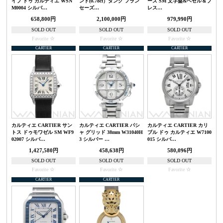
イブ ドゥ カルティエ WSN
ンド(0.78ct）タンク フラン
ーズ SM 文字盤&ベゼル＆ブ
M0004 シルバ…
セーズ…
レス…
658,800円
2,100,000円
979,990円
SOLD OUT
SOLD OUT
SOLD OUT
Favorite
Favorite
Favorite
CARTIER
CARTIER
CARTIER
カルティエ CARTIER サン
カルティエ CARTIER パシ
カルティエ CARTIER カリ
トス ドゥモワゼル SM WF9
ャ グリッド 38mm W31040H
ブル ドゥ カルティエ W7100
02007 シルバ…
3 シルバー …
015 シルバ…
1,427,580円
458,638円
580,096円
SOLD OUT
SOLD OUT
SOLD OUT
Favorite
Favorite
Favorite
CARTIER
CARTIER