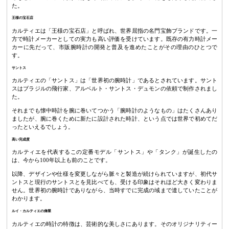
た。
王様の宝石店
カルティエは「王様の宝石店」と呼ばれ、世界屈指の名門宝飾ブランドです。一
方で時計メーカーとしての実力も高い評価を受けています。既存の有力時計メー
カーに先だって、市販腕時計の開発と普及を進めたことがその理由のひとつで
す。
サントス
カルティエの「サントス」は「世界初の腕時計」であるとされています。サント
スはブラジルの飛行家、アルベルト・サントス・デュモンの依頼で制作されまし
た。
それまでも懐中時計を腕に巻いてつかう「腕時計のようなもの」はたくさんあり
ましたが、腕に巻くために新たに設計された時計、という点では世界で初めてだ
ったといえるでしょう。
高い完成度
カルティエを代表するこの定番モデル「サントス」や「タンク」が誕生したの
は、今から100年以上も前のことです。
以降、デザインや仕様を変更しながら脈々と製造が続けられていますが、初代サ
ントスと現行のサントスとを見比べても、受ける印象はそれほど大きく変わりま
せん。世界初の腕時計でありながら、当時すでに完成の域まで達していたことが
わかります。
ルイ・カルティエの偉業
カルティエの時計の特徴は、芸術的な美しさにあります。そのオリジナリティー