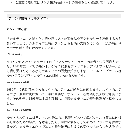
ご注文に際してはリンク先の商品ページの情報をよく確認してください
ブランド情報（カルティエ）
カルティエとは
「カルティエ」と聞くと、赤い箱に入った宝飾品やアクセサリーを想像する方も
多いでしょう。カルティエは時計ファンからも高い支持をうける、一流の時計メ
ーカーの顔も持ち合わせています。
ブランドの始まり
ルイ･フランソワ・カルティエは「マスタージュエラー」の称号もつ宝石職人でし
た。1847年に、パリのモントルゲイユにあるアトリエを、アドルフ・ピカールか
ら譲り受けたところからカルティエの歴史は始まります。アドルフ・ピカールは
ルイ･フランソワ・カルティエの師匠にあたる人物です。
ルイ・カルティエの参画
1898年、3代目当主であるルイ・カルティエが経営に参画します。ルイ・カルテ
ィエは、腕時計史において非常に重要な「サントス」を考案した人物でもありま
す。その翌年、1899年に本店を移転し、以降カルティエの時計製造が本格化しま
した。
ルイ・カルティエの存在感
ルイ・カルティエはサントスの他にも、腕時計ベルトのDバックル（簡単に付け
外しするための部品）を考案したり、時計の素材として初めてプラチナを採用す
るなど、カルティエだけではなく時計業界にも多くの変化をもたらした人物でし