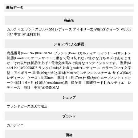
商品データ
商品名
カルティエ サントスガルベSM レディース アイボリー文字盤 SS クォーツ W2005
6D7 中古 BP 送料無料
ショップによる解説
商品番号(Item No.)004638261 ブランド(Brand)カルティエ ライン(Line)サントス
状態(Condition)ケースサイドに磨きで取り切れない僅かな打ちキズはあります
が、それ以外は新品仕上げ・電池交換済みで良好なコンディションです。 型番(M
odel No.)W20056D7 ランク(Rank)A 対象(gender)レディース カラー(Color) 文字
盤：アイボリー 重量(Weight)60g 素材(Material)ステンレススチール サイズ(Size)
レディース ケース：約23mm 腕回り：約17cm 仕様(Spec) ムーブメント：クォ
ーツ 保証：6ヶ月 付属品(Attachment)箱 保証書 【関連ワード】カルティエ レ
ディース 時計 中古[ANMNMA]
ショップ
ブランドピース楽天市場店
ブランド
カルティエ
価格