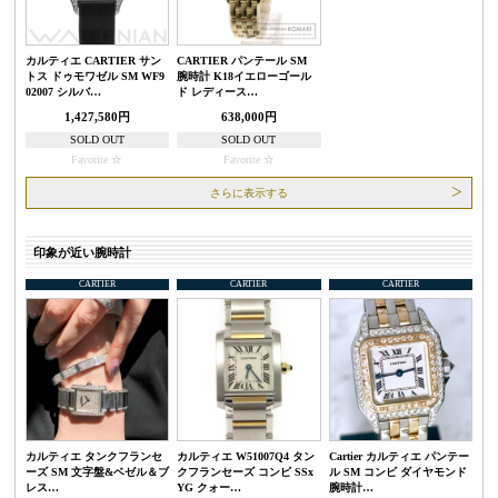
カルティエ CARTIER サン
CARTIER パンテール SM
トス ドゥモワゼル SM WF9
腕時計 K18イエローゴール
02007 シルバ…
ド レディース…
1,427,580円
638,000円
SOLD OUT
SOLD OUT
Favorite
Favorite
さらに表示する
印象が近い腕時計
CARTIER
CARTIER
CARTIER
カルティエ タンクフランセ
カルティエ W51007Q4 タン
Cartier カルティエ パンテー
ーズ SM 文字盤&ベゼル＆ブ
クフランセーズ コンビ SSx
ル SM コンビ ダイヤモンド
レス…
YG クォー…
腕時計…