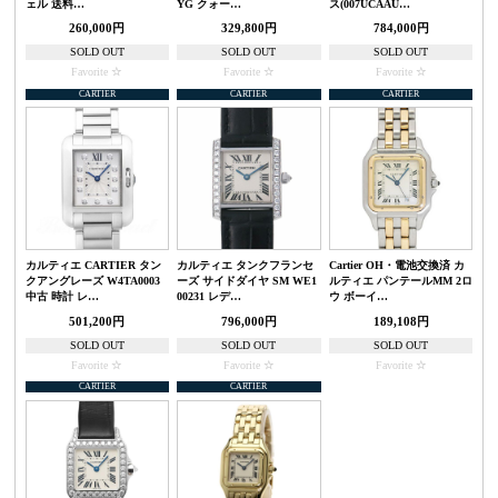
ェル 送料…
YG クォー…
ス(007UCAAU…
260,000円
329,800円
784,000円
SOLD OUT
SOLD OUT
SOLD OUT
Favorite
Favorite
Favorite
CARTIER
CARTIER
CARTIER
カルティエ CARTIER タン
カルティエ タンクフランセ
Cartier OH・電池交換済 カ
クアングレーズ W4TA0003
ーズ サイドダイヤ SM WE1
ルティエ パンテールMM 2ロ
中古 時計 レ…
00231 レデ…
ウ ボーイ…
501,200円
796,000円
189,108円
SOLD OUT
SOLD OUT
SOLD OUT
Favorite
Favorite
Favorite
CARTIER
CARTIER