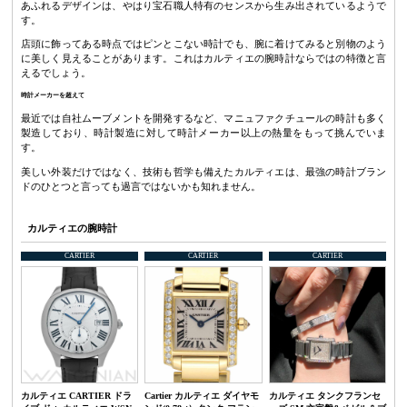
あふれるデザインは、やはり宝石職人特有のセンスから生み出されているようで
す。
店頭に飾ってある時点ではピンとこない時計でも、腕に着けてみると別物のよう
に美しく見えることがあります。これはカルティエの腕時計ならではの特徴と言
えるでしょう。
時計メーカーを超えて
最近では自社ムーブメントを開発するなど、マニュファクチュールの時計も多く
製造しており、時計製造に対して時計メーカー以上の熱量をもって挑んでいま
す。
美しい外装だけではなく、技術も哲学も備えたカルティエは、最強の時計ブラン
ドのひとつと言っても過言ではないかも知れません。
カルティエの腕時計
CARTIER
CARTIER
CARTIER
カルティエ CARTIER ドラ
Cartier カルティエ ダイヤモ
カルティエ タンクフランセ