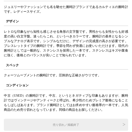
ジュエリーやファッションでも名を馳せた腕時計ブランドであるカルティエの腕時計
です。レディースサイズ。
デザイン
レトロな印象ながら知性も感じさせる角形の文字盤です。男性からも女性からも好感
度の高い白文字盤。迷ったらこれ、というべきカラーです。腕時計の基本となるシン
プルなアナログ表示です。シンプルなだけに、デザインの完成度の高さが必要です。
ブレスレットタイプの腕時計です。季節を問わず快適にお使いいただけます。現代の
腕時計としては一般的な、ステンレスを採用した一本です。ステンレスはキズや腐食
に強く、価格とのバランスが良いことで知られています。
スペック
クォーツムーブメントの腕時計です。圧倒的な正確さがウリです。
コンディション
中古（USED）の腕時計です。中古、というとネガティブな印象もありますが、腕時
計ではヴィンテージやアンティークと呼ばれ、希少性のためプレミア価格になること
もしばしばあります。ブランド腕時計としてはお求めやすい価格帯の一本です。人気
商品のため売り切れとなっています。同様の商品をお探しください。
売り切れ／掲載終了