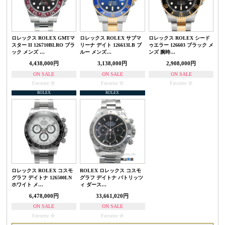
ロレックス ROLEX GMTマ
ロレックス ROLEX サブマ
ロレックス ROLEX シード
スター II 126710BLRO ブラ
リーナ デイト 126613LB ブ
ゥエラー 126603 ブラック メ
ック メンズ …
ルー メンズ…
ンズ 腕時…
4,438,000円
3,138,000円
2,908,000円
ON SALE
ON SALE
ON SALE
Favorite
Favorite
Favorite
ROLEX
ROLEX
ロレックス ROLEX コスモ
ROLEX ロレックス コスモ
グラフ デイトナ 126500LN
グラフ デイトナ パトリッツ
ホワイト メ…
ィ ダース…
6,478,000円
33,661,020円
ON SALE
ON SALE
Favorite
Favorite