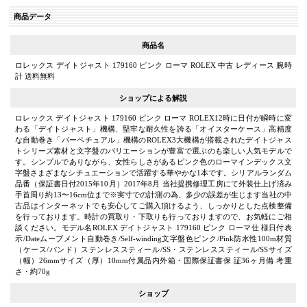
商品データ
商品名
ロレックス デイトジャスト 179160 ピンク ローマ ROLEX 中古 レディース 腕時
計 送料無料
ショップによる解説
ロレックス デイトジャスト 179160 ピンク ローマ ROLEX12時に日付が瞬時に変
わる「デイトジャスト」機構、堅牢な耐久性を誇る「オイスターケース」高精度
な自動巻き「パーペチュアル」機構のROLEX3大機構が搭載されたデイトジャス
トシリーズ素材と文字盤のバリエーションが豊富で選ぶのも楽しい人気モデルで
す。シンプルでありながら、女性らしさがあるピンク色のローマインデックス文
字盤さまざまなシチュエーションで活躍する華やかな1本です。シリアルランダム
品番（保証書日付2015年10月）2017年8月 当社提携修理工房にて外装仕上げ済み
手首周り約13〜16cm位まで※実寸での計測の為、多少の誤差が生じます当社の中
古品はインターネットでも安心してご購入頂けるよう、しっかりとした点検整備
を行っております。時計の買取り・下取りも行っておりますので、お気軽にご相
談ください。モデル名ROLEX デイトジャスト 179160 ピンク ローマ仕 様日付表
示/Dateムーブメント自動巻き/Self-winding文字盤色ピンク/Pink防水性100m材質
（ケース/バンド）ステンレススティール/SS・ステンレススティール/SSサイズ
（幅）26mmサイズ（厚）10mm付属品内外箱・国際保証書保 証36ヶ月備 考重
さ・約70g
ショップ