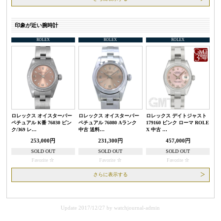
印象が近い腕時計
ROLEX
ROLEX
ROLEX
ロレックス オイスターパー
ロレックス オイスターパー
ロレックス デイトジャスト
ペチュアル K番 76030 ピン
ペチュアル 76080 Aランク
179160 ピンク ローマ ROLE
ク/369 レ…
中古 送料…
X 中古 …
253,000円
231,300円
457,000円
SOLD OUT
SOLD OUT
SOLD OUT
Favorite
Favorite
Favorite
さらに表示する
Update 2017/12/27
by
watchjournal-admin