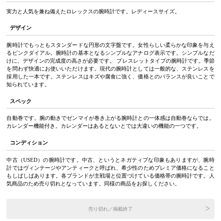
実力と人気を兼ね備えたロレックスの腕時計です。レディースサイズ。
デザイン
腕時計でもっともスタンダードな円形の文字盤です。女性らしい柔らかな印象を与え
るピンクダイアル。腕時計の基本となるシンプルなアナログ表示です。シンプルなだ
けに、デザインの完成度の高さが必要です。 ブレスレットタイプの腕時計です。季節
を問わず快適にお使いいただけます。現代の腕時計としては一般的な、ステンレスを
採用した一本です。ステンレスはキズや腐食に強く、価格とのバランスが良いことで
知られています。
スペック
自動巻です。腕の動きでゼンマイが巻き上がる腕時計との一体感は自動巻ならでは。
カレンダー機能付き。カレンダーはあるとないとでは大違いの機能の一つです。
コンディション
中古（USED）の腕時計です。中古、というとネガティブな印象もありますが、腕時
計ではヴィンテージやアンティークと呼ばれ、希少性のためプレミア価格になること
もしばしばあります。各ブランドが主戦場と位置づけている価格帯の腕時計です。人
気商品のため売り切れとなっています。同様の商品をお探しください。
売り切れ／掲載終了