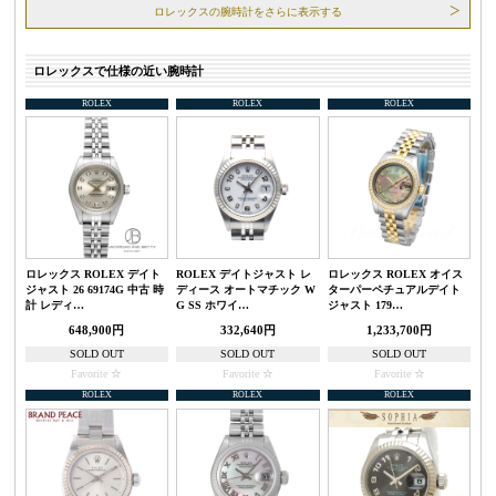
ロレックスの腕時計をさらに表示する
ロレックスで仕様の近い腕時計
ROLEX
ROLEX
ROLEX
ロレックス ROLEX デイト
ROLEX デイトジャスト レ
ロレックス ROLEX オイス
ジャスト 26 69174G 中古 時
ディース オートマチック W
ターパーペチュアルデイト
計 レディ…
G SS ホワイ…
ジャスト 179…
648,900円
332,640円
1,233,700円
SOLD OUT
SOLD OUT
SOLD OUT
Favorite
Favorite
Favorite
ROLEX
ROLEX
ROLEX