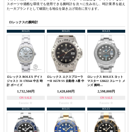
スポーツや過酷な環境でも使用できる腕時計を次々に生み出し、時計業界を超え
た一大ブランドとして確固たる地位を築き上げ現在に至ります。
ロレックスの腕時計
ROLEX
ROLEX
ROLEX
ロレックス ROLEX デイト
ロレックス エクスプローラ
ロレックス ROLEX ヨット
ジャスト 31 178344 中古 時
ーII 16570 SS 自動巻 A番 中
マスター 126622 スレート メ
計 ボーイズ
古
ンズ 腕時…
1,732,500円
1,428,600円
2,598,000円
ON SALE
ON SALE
ON SALE
Favorite
Favorite
Favorite
ROLEX
ROLEX
ROLEX