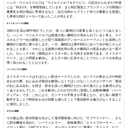
ハンス・ウイルスドルフは「ウイルスドルフ＆デイビス」の設立からわずか3年後
には「ROLEX」を商標登録しています。また時計製造とブランディングの関係の
重要性を時計雑誌に寄稿するなど、設立当時からブランド作りの重要さを意識し
た希有な時計メーカーであったことが伺えます。
オイスターケースの開発
当時の主流は懐中時計でしたが、徐々に腕時計の需要も高くなりつつありまし
た。ハンス・ウイルスドルフは精度の高い腕時計が求められていると考え、スイ
スのエグラー社の開発した小型で高精度のアンカーエスケープメントを採用した
腕時計の販売に乗り出します。一方、腕時計は懐中時計に比べて水や埃にさらさ
れることが多く、それによる故障の発生率の高さが腕時計の普及を妨げる一因で
した。ロレックス社（開発はオイスター社）を代表する技術である「オイスター
ケース」はこの問題を解決し、また大々的に広告することでロレックスの名前は
博く知られることとなります。
パーペチュアルの開発
オイスターケースはすばらしい防水ケースでしたが、ゼンマイの巻き上げや時刻
合わせの際、ねじ込み式竜頭を解除しなくてはいけないことがユーザーの「竜頭
のねじ込み忘れ」を招き、防水を謳った腕時計だけに水の進入による修理も少な
くありませんでした。これを解決したのが1931年に登場した自動巻機構「パーペ
チュアル」です。これにより、ゼンマイの手巻きが不要となり、また高い精度で
動作することで時刻合わせの回数も減らすことで竜頭操作を極力少なくすること
に成功しました。
モデルの展開
その後は高い防水性能を生かして海洋開発者に向けた「サブマリーナー」、さら
に防水機能を高めた「シードゥエラー」、探検家用の「エクスプローラー」、パ
イロット用の「GMTマスター」、モータースポーツに最適な「デイトナ」など、