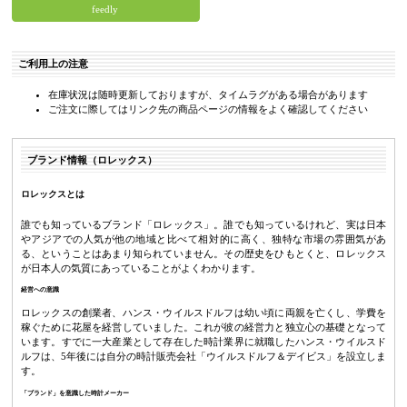
feedly
ご利用上の注意
在庫状況は随時更新しておりますが、タイムラグがある場合があります
ご注文に際してはリンク先の商品ページの情報をよく確認してください
ブランド情報（ロレックス）
ロレックスとは
誰でも知っているブランド「ロレックス」。誰でも知っているけれど、実は日本
やアジアでの人気が他の地域と比べて相対的に高く、独特な市場の雰囲気があ
る、ということはあまり知られていません。その歴史をひもとくと、ロレックス
が日本人の気質にあっていることがよくわかります。
経営への意識
ロレックスの創業者、ハンス・ウイルスドルフは幼い頃に両親を亡くし、学費を
稼ぐために花屋を経営していました。これが彼の経営力と独立心の基礎となって
います。すでに一大産業として存在した時計業界に就職したハンス・ウイルスド
ルフは、5年後には自分の時計販売会社「ウイルスドルフ＆デイビス」を設立しま
す。
「ブランド」を意識した時計メーカー