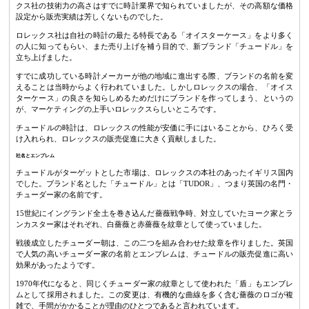
クス社の技術力の高さはすでに時計業界で知られていましたが、その高額な価格
設定から販売実績は芳しくないものでした。
ロレックス社は自社の時計の最たる特長である「オイスターケース」をより多く
の人に知ってもらい、また売り上げを補う目的で、新ブランド「チュードル」を
立ち上げました。
すでに成功している時計メーカーが他の地域に進出する際、ブランドの名前を変
えることは当時からよく行われていました。しかしロレックスの場合、「オイス
ターケース」の良さを知らしめるためだけにブランドを作ってしまう、というの
が、マーケティングの上手いロレックスらしいところです。
チュードルの時計は、ロレックスの性能が安価に手にはいることから、ひろく受
け入れられ、ロレックスの販売促進に大きく貢献しました。
社名とエンブレム
チュードルがターゲットとした市場は、ロレックスの本社のあったイギリス国内
でした。ブランド名とした「チュードル」とは「TUDOR」、つまり英国の名門・
チューダー家の名前です。
15世紀にイングランド全土を巻き込んだ薔薇戦争時、対立していたヨーク家とラ
ンカスター家はそれぞれ、白薔薇と赤薔薇を紋章として使っていました。
戦後成立したチューダー朝は、この二つを組み合わせた紋章を作りました。英国
で人気の高いチューダー家の名前とエンブレムは、チュードルの販売促進に高い
効果があったようです。
1970年代になると、同じくチューダー家の紋章として使われた「盾」もエンブレ
ムとして採用されました。この変更は、有機的な曲線を多く含む薔薇のロゴが複
雑で、手間がかかることが理由のひとつであると言われています。