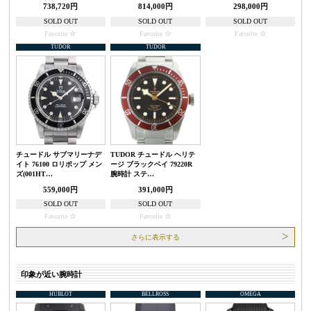
738,720円
814,000円
298,000円
SOLD OUT
SOLD OUT
SOLD OUT
Favorite
Favorite
Favorite
TUDOR
TUDOR
チュードル サブマリーナデ
TUDOR チュードル ヘリテ
イト 76100 ロリポップ メン
ージ ブラックベイ 79220R
ズ(001HT…
腕時計 ステ…
559,000円
391,000円
SOLD OUT
SOLD OUT
Favorite
Favorite
さらに表示する
印象が近い腕時計
HUBLOT
BELLROSS
OMEGA