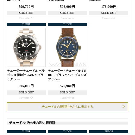
599,700円
506,000円
178,000円
SOLD OUT
SOLD OUT
SOLD OUT
Favorite
Favorite
Favorite
TUDOR
TUDOR
チューダー/チュードル ペラ
チューダー / チュードル TU
ゴス39 腕時計 25407N ブラ
DOR ブラックベイ ブロンズ
ック メ…
ブッヘ…
605,000円
576,980円
SOLD OUT
SOLD OUT
Favorite
Favorite
チュードルの腕時計をさらに表示する
チュードルで仕様の近い腕時計
TUDOR
TUDOR
TUDOR