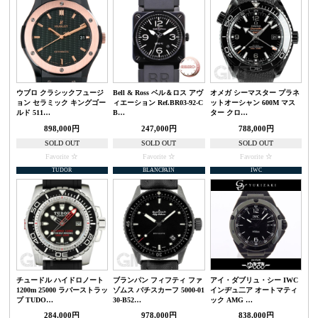
ウブロ クラシックフュージ
Bell & Ross ベル＆ロス アヴ
オメガ シーマスター プラネ
ョン セラミック キングゴー
ィエーション Ref.BR03-92-C
ットオーシャン 600M マス
ルド 511…
B…
ター クロ…
898,000円
247,000円
788,000円
SOLD OUT
SOLD OUT
SOLD OUT
Favorite
Favorite
Favorite
TUDOR
BLANCPAIN
IWC
チュードル ハイドロノート
ブランパン フィフティ ファ
アイ・ダブリュ・シー IWC
1200m 25000 ラバーストラッ
ゾムス バチスカーフ 5000-01
インヂュ二ア オートマティ
プ TUDO…
30-B52…
ック AMG …
284,000円
978,000円
838,000円