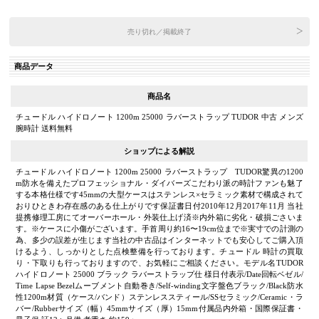
売り切れ／掲載終了
商品データ
商品名
チュードル ハイドロノート 1200m 25000 ラバーストラップ TUDOR 中古 メンズ
腕時計 送料無料
ショップによる解説
チュードル ハイドロノート 1200m 25000 ラバーストラップ TUDOR驚異の1200
m防水を備えたプロフェッショナル・ダイバーズこだわり派の時計ファンも魅了
する本格仕様です45mmの大型ケースはステンレス×セラミック素材で構成されて
おりひときわ存在感のある仕上がりです保証書日付2010年12月2017年11月 当社
提携修理工房にてオーバーホール・外装仕上げ済※内外箱に劣化・破損ごさいま
す。※ケースに小傷がございます。手首周り約16〜19cm位まで※実寸での計測の
為、多少の誤差が生じます当社の中古品はインターネットでも安心してご購入頂
けるよう、しっかりとした点検整備を行っております。チュードル 時計の買取
り・下取りも行っておりますので、お気軽にご相談ください。モデル名TUDOR
ハイドロノート 25000 ブラック ラバーストラップ仕 様日付表示/Date回転ベゼル/
Time Lapse Bezelムーブメント自動巻き/Self-winding文字盤色ブラック/Black防水
性1200m材質（ケース/バンド）ステンレススティール/SSセラミック/Ceramic・ラ
バー/Rubberサイズ（幅）45mmサイズ（厚）15mm付属品内外箱・国際保証書・