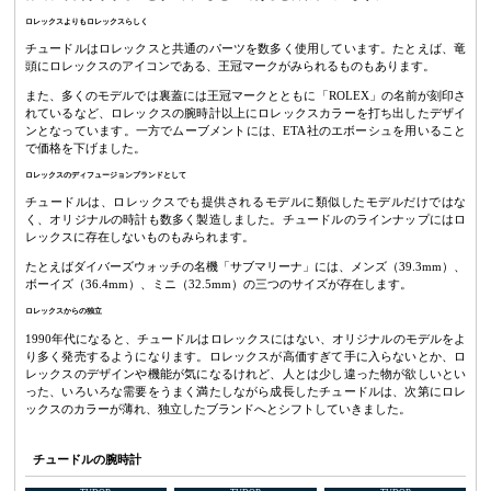
ロレックスよりもロレックスらしく
チュードルはロレックスと共通のパーツを数多く使用しています。たとえば、竜
頭にロレックスのアイコンである、王冠マークがみられるものもあります。
また、多くのモデルでは裏蓋には王冠マークとともに「ROLEX」の名前が刻印さ
れているなど、ロレックスの腕時計以上にロレックスカラーを打ち出したデザイ
ンとなっています。一方でムーブメントには、ETA社のエボーシュを用いること
で価格を下げました。
ロレックスのディフュージョンブランドとして
チュードルは、ロレックスでも提供されるモデルに類似したモデルだけではな
く、オリジナルの時計も数多く製造しました。チュードルのラインナップにはロ
レックスに存在しないものもみられます。
たとえばダイバーズウォッチの名機「サブマリーナ」には、メンズ（39.3mm）、
ボーイズ（36.4mm）、ミニ（32.5mm）の三つのサイズが存在します。
ロレックスからの独立
1990年代になると、チュードルはロレックスにはない、オリジナルのモデルをよ
り多く発売するようになります。ロレックスが高価すぎて手に入らないとか、ロ
レックスのデザインや機能が気になるけれど、人とは少し違った物が欲しいとい
った、いろいろな需要をうまく満たしながら成長したチュードルは、次第にロレ
ックスのカラーが薄れ、独立したブランドへとシフトしていきました。
チュードルの腕時計