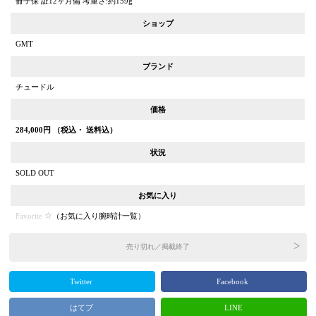
冊子保 証12ヶ月備 考重さ:約159g
ショップ
GMT
ブランド
チュードル
価格
284,000
円 （税込・ 送料込）
状況
SOLD OUT
お気に入り
Favorite
（
お気に入り腕時計一覧
）
売り切れ／掲載終了
Twitter
Facebook
はてブ
LINE