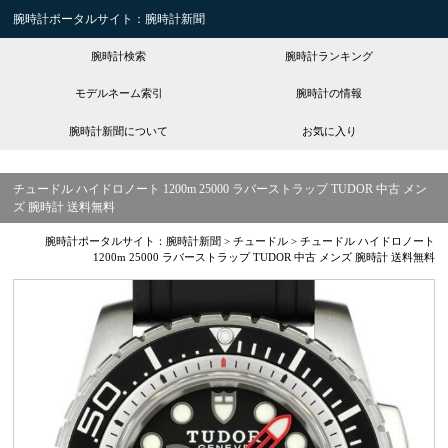
腕時計ポータルサイト：腕時計新聞
腕時計検索
腕時計ランキング
モデルネーム索引
腕時計の情報
腕時計新聞について
お気に入り
チュードル ハイドロノート 1200m 25000 ラバーストラップ TUDOR 中古 メン
ズ 腕時計 送料無料
腕時計ポータルサイト：腕時計新聞
>
チュードル
>
チュードル ハイドロノート
1200m 25000 ラバーストラップ TUDOR 中古 メンズ 腕時計 送料無料