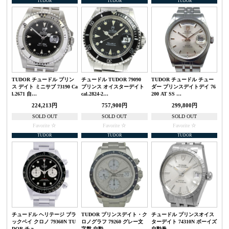
TUDOR
TUDOR
TUDOR
TUDOR チュードル プリン
チュードル TUDOR 79090
TUDOR チュードル チュー
ス デイト ミニサブ 73190 Ca
プリンス オイスターデイト
ダー プリンスデイトデイ 76
l.2671 自…
cal.2824-2…
200 AT SS …
224,213円
757,900円
299,800円
SOLD OUT
SOLD OUT
SOLD OUT
Favorite
Favorite
Favorite
TUDOR
TUDOR
TUDOR
チュードル ヘリテージ ブラ
TUDOR プリンスデイト・ク
チュードル プリンスオイス
ックベイ クロノ 79360N TU
ロノグラフ 79260 グレー文
ターデイト 74310N ボーイズ
DOR チュ…
字盤 自動…
自動巻…