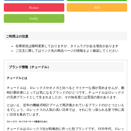
Pocket
RSS
feedly
ご利用上の注意
在庫状況は随時更新しておりますが、タイムラグがある場合があります
ご注文に際してはリンク先の商品ページの情報をよく確認してください
ブランド情報（チュードル）
チュードルとは
チュードルは、ロレックスやオメガと比べるとマイナーな感が否めませんが、腕
時計愛好家にとっては気になるブランドのひとつです。チュードルはロレックス
の兄弟ブランドとして生まれましたが、その知名度には雲泥の差があります。
とはいえ、近年の機械式時計ブームで再評価されているブランドのひとつといえ
るでしょう。ロレックスの人気の高い日本では、それに引っ張られる形で特に高
い注目を集めています。
ロレックス・オイスターケース販促のために
チュードルはロレックス社が戦略的に作った別ブランドです。1930年代、ロレッ