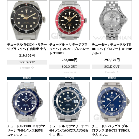
チュードル 79230N ヘリテー
チュードル ヘリテージブラ
チューダー / チュードル TU
ジブラックベイ 自動巻 中古
ックベイ 79220R ブレスレッ
DOR ハイドロノート 89190P
ト TUDOR…
シルバ…
319,800円
288,000円
297,979円
SOLD OUT
SOLD OUT
SOLD OUT
Favorite
Favorite
Favorite
TUDOR
TUDOR
TUDOR
チュードル TUDOR サブマ
チュードル サブマリーナ 79
チュードル ぺラゴス ブルー
リーナ 79090メンズ腕時計
090 メンズ(006XTUAU0028)
TIブレス 25600TB TUDOR
ステンレス …
中古 腕…
中古 メン…