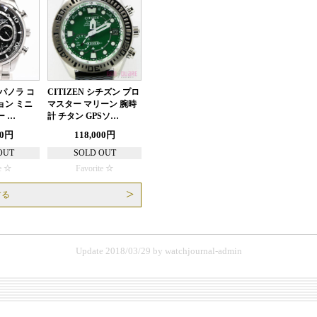
パノラ コ
CITIZEN シチズン プロ
ョン ミニ
マスター マリーン 腕時
 …
計 チタン GPSソ…
00円
118,000円
OUT
SOLD OUT
e
Favorite
する
Update 2018/03/29
by
watchjournal-admin