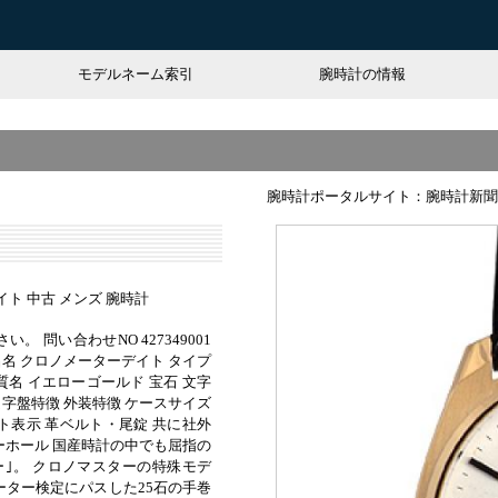
モデルネーム索引
腕時計の情報
腕時計ポータルサイト：腕時計新聞
ト 中古 メンズ 腕時計
 問い合わせNO 427349001
品名 クロノメーターデイト タイプ
材質名 イエローゴールド 宝石 文字
文字盤特徴 外装特徴 ケースサイズ
デイト表示 革ベルト・尾錠 共に社外
バーホール 国産時計の中でも屈指の
ー｣。 クロノマスターの特殊モデ
ーター検定にパスした25石の手巻