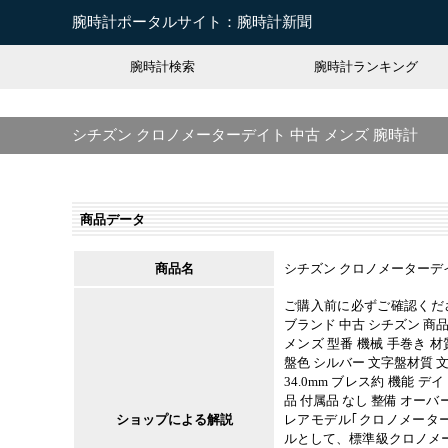
腕時計ポータルサイト：腕時計新聞
腕時計検索
腕時計ランキング
シチズン クロノメーターデイト 中古 メンズ 腕時計
商品データ
商品名
シチズン クロノメーターデイ
ご購入前に必ずご確認ください。
ブランド 中古 シチズン 商
メンズ 型番 機械 手巻き 
盤色 シルバー 文字盤材質 
34.0mm ブレス約 機能 
品 付属品 なし 整備 オー
ショップによる解説
レアモデル｢クロノメータ
ルとして、標準級クロノメ