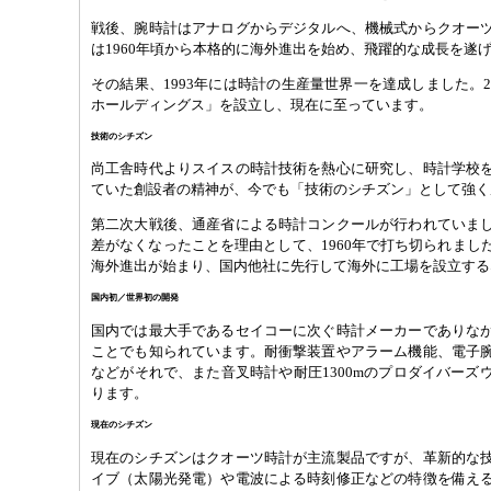
戦後、腕時計はアナログからデジタルへ、機械式からクオー
は1960年頃から本格的に海外進出を始め、飛躍的な成長を遂
その結果、1993年には時計の生産量世界一を達成しました。2
ホールディングス」を設立し、現在に至っています。
技術のシチズン
尚工舎時代よりスイスの時計技術を熱心に研究し、時計学校
ていた創設者の精神が、今でも「技術のシチズン」として強く
第二次大戦後、通産省による時計コンクールが行われていま
差がなくなったことを理由として、1960年で打ち切られまし
海外進出が始まり、国内他社に先行して海外に工場を設立する
国内初／世界初の開発
国内では最大手であるセイコーに次ぐ時計メーカーでありな
ことでも知られています。耐衝撃装置やアラーム機能、電子
などがそれで、また音叉時計や耐圧1300mのプロダイバーズ
ります。
現在のシチズン
現在のシチズンはクオーツ時計が主流製品ですが、革新的な
イブ（太陽光発電）や電波による時刻修正などの特徴を備え