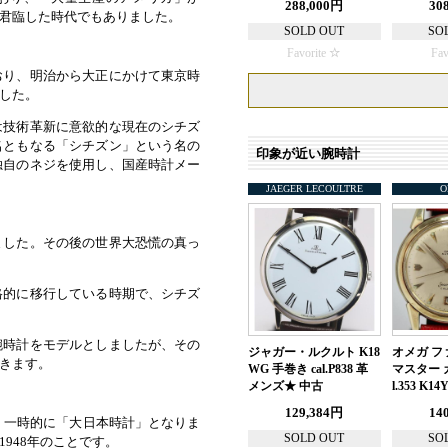
288,000円
30
君臨した時代でもありました。
SOLD OUT
SO
Favorite
Fav
おり、明治から大正にかけて東京時
した。
は技術革新に意欲的な現在のシチズ
名ともなる「シチズン」という名の
印象が近い腕時計
独自のネジを使用し、国産時計メー
JAEGER LECOULTRE
O
ました。その後の世界大恐慌の真っ
格的に移行している時期で、シチズ
腕時計をモデルとしましたが、その
ジャガー・ルクルト K18
オメガ フ
きます。
WG 手巻き cal.P838 革
マスター 
メンズ★ 中古
l.353 K1
129,384円
14
、一時的に「大日本時計」となりま
SOLD OUT
SO
948年のことです。