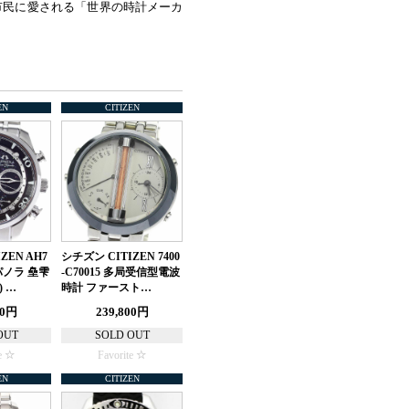
市民に愛される「世界の時計メーカ
EN
CITIZEN
ZEN AH7
シチズン CITIZEN 7400
ンパノラ 皨雫
-C70015 多局受信型電波
 …
時計 ファースト…
80円
239,800円
OUT
SOLD OUT
e
Favorite
EN
CITIZEN