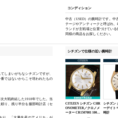
コンディション
中古（USED）の腕時計です。
テージやアンティークと呼ばれ、
ランドが主戦場と位置づけている
同様の商品をお探しください。
シチズンで仕様の近い腕時計
CITIZEN
C
れてしまいがちなシチズンですが、
一番ではないからこそ培われたもの
大戦終結した1918年でした。当
CITIZEN シチズン CHR
シチズン 
に頼り、残り半分を服部時計店（セ
ONOMETER／クロノメ
ーデイト 
ーター CR1507081 100…
時計
おり、「大量生産のアメリカ」が