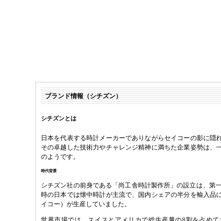
ブランド情報（シチズン）
シチズンとは
日本を代表する時計メーカーでありながらセイコーの影に隠
その卓越した技術力やチャレンジ精神に満ちた企業姿勢は、
のようです。
時代背景
シチズン社の前身である「尚工舎時計製作所」の設立は、第一次
時の日本では懐中時計が主流で、国内シェアの半分を輸入品
イコー）が生産していました。
世界市場では、スイスとアメリカで総生産量の8割を占めて