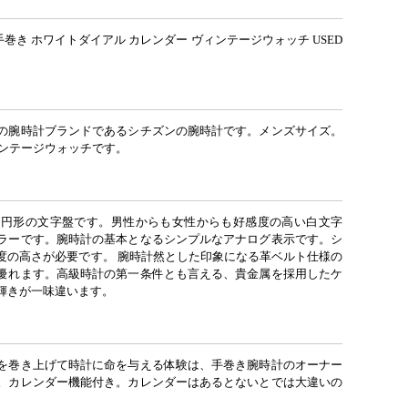
手巻き ホワイトダイアル カレンダー ヴィンテージウォッチ USED
の腕時計ブランドであるシチズンの腕時計です。メンズサイズ。
ィンテージウォッチです。
な円形の文字盤です。男性からも女性からも好感度の高い白文字
ラーです。腕時計の基本となるシンプルなアナログ表示です。シ
度の高さが必要です。 腕時計然とした印象になる革ベルト仕様の
優れます。高級時計の第一条件とも言える、貴金属を採用したケ
輝きが一味違います。
を巻き上げて時計に命を与える体験は、手巻き腕時計のオーナー
。カレンダー機能付き。カレンダーはあるとないとでは大違いの