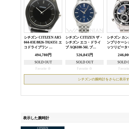
シチズン CITIZEN AR5
シチズン CITIZEN ザ・
シチズン カン
044-03E/8826-T024351 エ
シチズン エコ・ドライ
ンプリケーシ
コドライブワン …
ブ AQ6100-56L ブ…
ッツリピーター
494,780円
526,845円
246,0
SOLD OUT
SOLD OUT
SOLD 
Favorite
Favorite
Favorit
シチズンの腕時計をさらに表示
表示した腕時計
CITIZEN