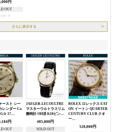
8,000円
LD OUT
orite
さらに表示する
MEGA
JAEGER LECOULTRE
ROLEX
ァースト シー
JAEGER-LECOULTRE
ROLEX ロレックス EAT
カレンダー Ca
マスターウルトラスリム
ON イートン QUARTER
4YG☆ 17…
腕時計 OH済 K18ピン…
CENTURY CLUB クオ
ー…
0,184円
485,000円
528,000円
LD OUT
SOLD OUT