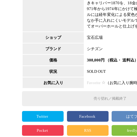
きキャリバー1870を、18
971年から1974年にかけ
ルには経年変化による変色
なか手に入れにくいモデル
てオーバーホールと仕上げ
ショップ
宝石広場
ブランド
シチズン
価格
308,000
円 （税込・ 送料込
状況
SOLD OUT
お気に入り
Favorite
（
お気に入り腕
売り切れ／掲載終了
Twitter
Facebook
はて
Pocket
RSS
feedl