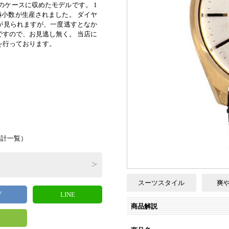
金のケースに収めたモデルです。 1
て極小数が生産されました。 ダイヤ
が見られますが、一度逃すとなか
ですので、お見逃し無く。 当店に
を行っております。
）
時計一覧
）
スーツスタイル
爽
ブ
LINE
商品解説
y