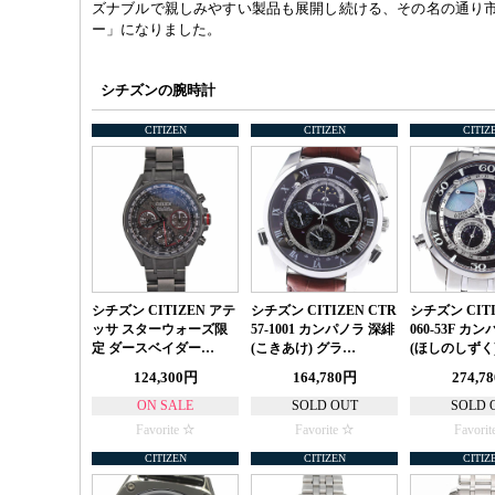
ズナブルで親しみやすい製品も展開し続ける、その名の通り
ー」になりました。
シチズンの腕時計
CITIZEN
CITIZEN
CITIZ
シチズン CITIZEN アテ
シチズン CITIZEN CTR
シチズン CITI
ッサ スターウォーズ限
57-1001 カンパノラ 深緋
060-53F カ
定 ダースベイダー…
(こきあけ) グラ…
(ほしのしずく)
124,300円
164,780円
274,7
ON SALE
SOLD OUT
SOLD 
Favorite
Favorite
Favorit
CITIZEN
CITIZEN
CITIZ