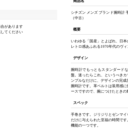
商品名
シチズン メンズ ブランド腕時計 
（中古）
場合があります
概要
認してください
いわゆる「国産」とよばれ、日本
レトロ感あふれる1970年代のヴ
デザイン
腕時計でもっともスタンダード
盤。迷ったらこれ、というべきカ
ンプルなだけに、デザインの完成
腕時計です。革ベルトは装用感に
ースですので、腕につけたときの
スペック
手巻きです。ジリジリとゼンマイ
だけに与えられた至福の時間です
機能の一つです。