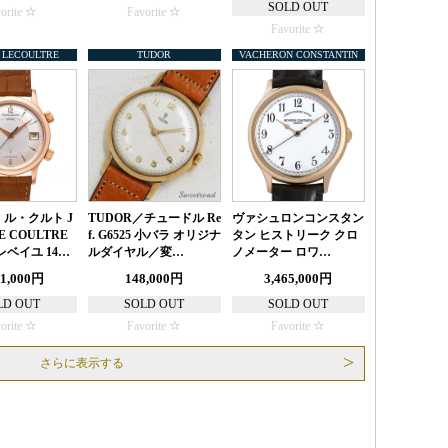
SOLD OUT
orite
Favorite
Favorite
 LECOULTRE
TUDOR
VACHERON CONSTANTIN
ル・クルト J
TUDOR／チュードル Re
ヴァシュロンコンスタン
E COULTRE
f. G6525 小バラ オリジナ
タン ヒストリーク クロ
レベイユ 14…
ルダイヤル／変…
ノメーター ロワ…
71,000円
148,000円
3,465,000円
LD OUT
SOLD OUT
SOLD OUT
orite
Favorite
Favorite
さらに表示する