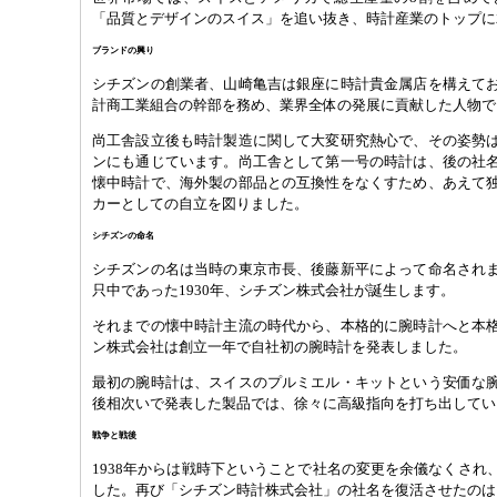
「品質とデザインのスイス」を追い抜き、時計産業のトップに
ブランドの興り
シチズンの創業者、山崎亀吉は銀座に時計貴金属店を構えて
計商工業組合の幹部を務め、業界全体の発展に貢献した人物で
尚工舎設立後も時計製造に関して大変研究熱心で、その姿勢
ンにも通じています。尚工舎として第一号の時計は、後の社
懐中時計で、海外製の部品との互換性をなくすため、あえて
カーとしての自立を図りました。
シチズンの命名
シチズンの名は当時の東京市長、後藤新平によって命名され
只中であった1930年、シチズン株式会社が誕生します。
それまでの懐中時計主流の時代から、本格的に腕時計へと本
ン株式会社は創立一年で自社初の腕時計を発表しました。
最初の腕時計は、スイスのプルミエル・キットという安価な
後相次いで発表した製品では、徐々に高級指向を打ち出してい
戦争と戦後
1938年からは戦時下ということで社名の変更を余儀なくされ
した。再び「シチズン時計株式会社」の社名を復活させたのは1