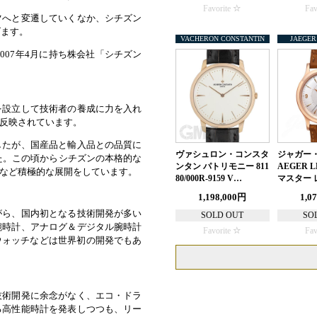
Favorite
Fav
ツへと変遷していくなか、シチズン
げます。
VACHERON CONSTANTIN
JAEGER
007年4月に持ち株会社「シチズン
を設立して技術者の養成に力を入れ
反映されています。
したが、国産品と輸入品との品質に
ヴァシュロン・コンスタ
ジャガー・
た。この頃からシチズンの本格的な
ンタン パトリモニー 811
AEGER L
など積極的な展開をしています。
80/000R-9159 V…
マスター 
1,198,000円
1,0
がら、国内初となる技術開発が多い
SOLD OUT
SO
腕時計、アナログ＆デジタル腕時計
Favorite
Fav
ウォッチなどは世界初の開発でもあ
技術開発に余念がなく、エコ・ドラ
る高性能時計を発表しつつも、リー