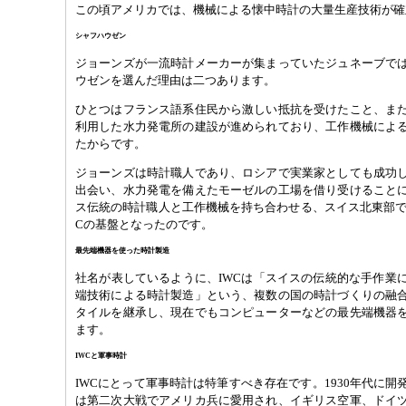
この頃アメリカでは、機械による懐中時計の大量生産技術が確
シャフハウゼン
ジョーンズが一流時計メーカーが集まっていたジュネーブで
ウゼンを選んだ理由は二つあります。
ひとつはフランス語系住民から激しい抵抗を受けたこと、ま
利用した水力発電所の建設が進められており、工作機械によ
たからです。
ジョーンズは時計職人であり、ロシアで実業家としても成功
出会い、水力発電を備えたモーゼルの工場を借り受けること
ス伝統の時計職人と工作機械を持ち合わせる、スイス北東部で
Cの基盤となったのです。
最先端機器を使った時計製造
社名が表しているように、IWCは「スイスの伝統的な手作業
端技術による時計製造」という、複数の国の時計づくりの融
タイルを継承し、現在でもコンピューターなどの最先端機器
ます。
IWCと軍事時計
IWCにとって軍事時計は特筆すべき存在です。1930年代に
は第二次大戦でアメリカ兵に愛用され、イギリス空軍、ドイ