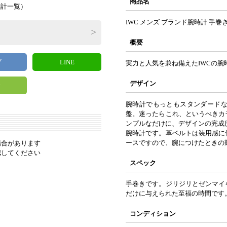
商品名
時計一覧
）
IWC メンズ ブランド腕時計 手巻
概要
ブ
LINE
実力と人気を兼ね備えたIWCの腕
デザイン
y
腕時計でもっともスタンダード
盤。迷ったらこれ、というべきカ
ンプルなだけに、デザインの完成
腕時計です。革ベルトは装用感に
ースですので、腕につけたときの
場合があります
認してください
スペック
手巻きです。ジリジリとゼンマイ
だけに与えられた至福の時間です
コンディション