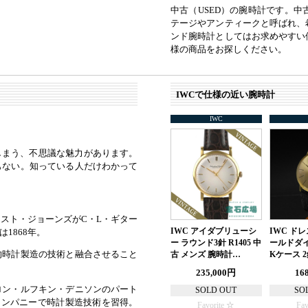
中古（USED）の腕時計です。
テージやアンティークと呼ばれ、
ンド腕時計としてはお求めやすい
様の商品をお探しください。
IWCで仕様の近い腕時計
IWC
しまう、不思議な魅力があります。
もない。知っている人だけわかって
スト・ジョーンズがC・L・ギター
IWC アイダブリューシ
IWC ド
1868年。
ー ラウンド3針 R1405 中
ールドダイ
的時計製造の技術と融合させること
古 メンズ 腕時計…
Kケース 
235,000円
16
ロン・ルフキン・デニソンのパート
SOLD OUT
SO
カンパニーで時計製造技術を習得。
Favorite
Fav