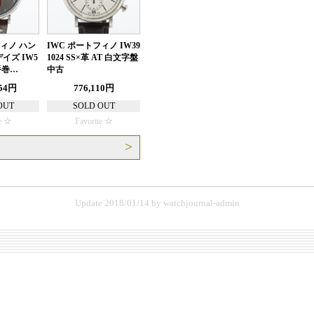
フィノ ハン
IWC ポートフィノ IW39
イズ IW5
1024 SS×革 AT 白文字盤
 手巻…
中古
554円
776,110円
OUT
SOLD OUT
e
Favorite
る
Update 2018/01/14
by
watchjournal-admin