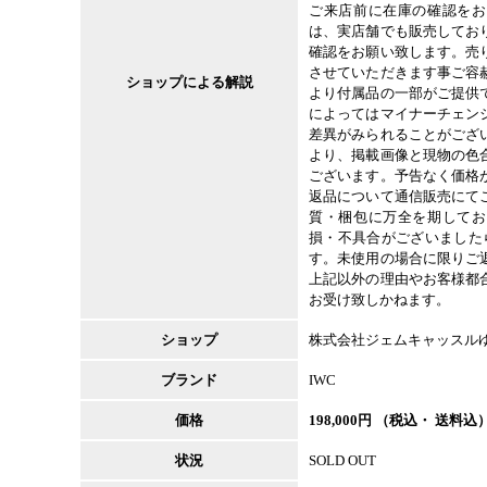
ご来店前に在庫の確認をお
は、実店舗でも販売してお
確認をお願い致します。売
させていただきます事ご容
ショップによる解説
より付属品の一部がご提供
によってはマイナーチェン
差異がみられることがござ
より、掲載画像と現物の色
ございます。予告なく価格
返品について通信販売にて
質・梱包に万全を期してお
損・不具合がございました
す。未使用の場合に限りご
上記以外の理由やお客様都
お受け致しかねます。
ショップ
株式会社ジェムキャッスル
ブランド
IWC
価格
198,000
円 （税込・ 送料込
状況
SOLD OUT