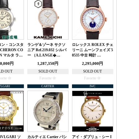
ロン・コンスタ
ランゲ＆ゾーネ サクソ
ロレックス ROLEX チェ
CHERON CO
ニア Ref.219.032 シルバ
リーニ ムーンフェイズ 5
IN マルタ ラ…
ー （A.LANGE�…
0535 中古 時計 …
80,000円
1,287,350円
2,295,000円
LD OUT
SOLD OUT
SOLD OUT
orite
Favorite
Favorite
VLGARI
CARTIER
IWC
VLGARI ソ
カルティエ Cartier パシ
アイ・ダブリュ・シー I