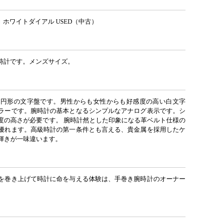
き ホワイトダイアル USED（中古）
時計です。メンズサイズ。
な円形の文字盤です。男性からも女性からも好感度の高い白文字
ラーです。腕時計の基本となるシンプルなアナログ表示です。シ
度の高さが必要です。 腕時計然とした印象になる革ベルト仕様の
優れます。高級時計の第一条件とも言える、貴金属を採用したケ
輝きが一味違います。
を巻き上げて時計に命を与える体験は、手巻き腕時計のオーナー
。