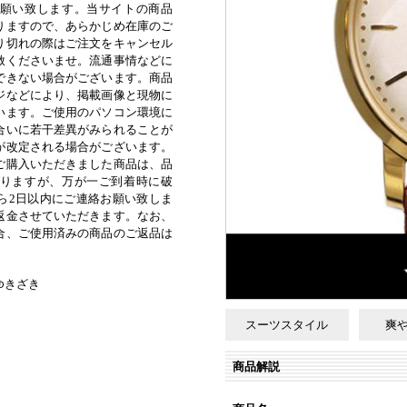
願い致します。当サイトの商品
りますので、あらかじめ在庫のご
り切れの際はご注文をキャンセル
赦くださいませ。流通事情などに
できない場合がございます。商品
ジなどにより、掲載画像と現物に
います。ご使用のパソコン環境に
合いに若干差異がみられることが
が改定される場合がございます。
ご購入いただきました商品は、品
りますが、万が一ご到着時に破
ら2日以内にご連絡お願い致しま
返金させていただきます。なお、
合、ご使用済みの商品のご返品は
ゆきざき
スーツスタイル
爽
）
商品解説