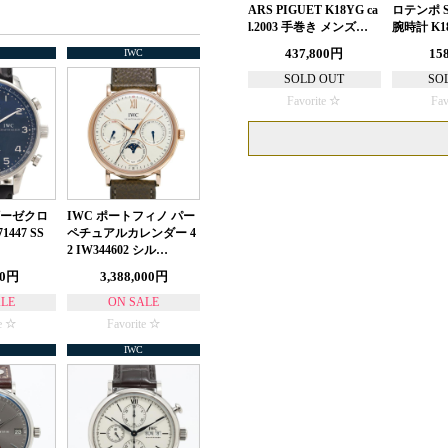
ARS PIGUET K18YG ca
ロテンポ S
l.2003 手巻き メンズ…
腕時計 K1
437,800円
15
IWC
SOLD OUT
SO
Favorite
Fav
ギーゼクロ
IWC ポートフィノ パー
447 SS
ペチュアルカレンダー 4
2 IW344602 シル…
00円
3,388,000円
ALE
ON SALE
e
Favorite
IWC