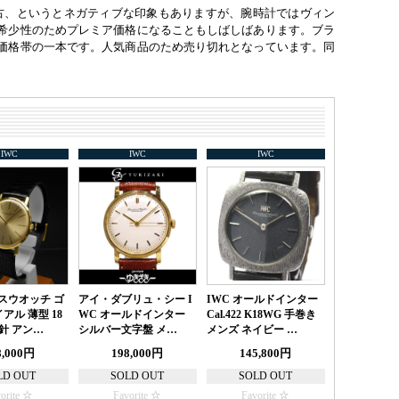
中古、というとネガティブな印象もありますが、腕時計ではヴィン
希少性のためプレミア価格になることもしばしばあります。ブラ
価格帯の一本です。人気商品のため売り切れとなっています。同
IWC
IWC
IWC
レスウオッチ ゴ
アイ・ダブリュ・シー I
IWC オールドインター
アル 薄型 18
WC オールドインター
Cal.422 K18WG 手巻き
2針 アン…
シルバー文字盤 メ…
メンズ ネイビー …
8,000円
198,000円
145,800円
LD OUT
SOLD OUT
SOLD OUT
orite
Favorite
Favorite