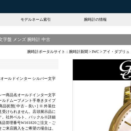
モデルネーム索引
腕時計の情報
文字盤 メンズ 腕時計 中古
腕時計ポータルサイト：腕時計新聞
>
IWC
>
アイ・ダブリュ・
C オールドインター シルバー文字
シー商品名オールドインター文字
ールドムーブメント手巻きタイプ
態[ 中古 – 良い ] ※ 外装仕
見受けられません。店頭展示品に
す。社外ベルト、バックル※詳細
品管理番号W161820ご注文・ご
せご来店購入をご希望の場合は、