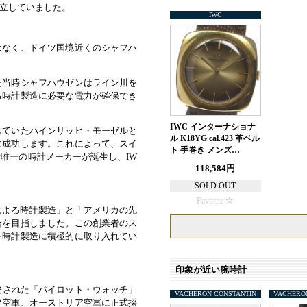
立していました。
IWC
はなく、ドイツ国境近くのシャフハ
た当時シャフハウゼンはライン川を
る時計製造に必要な電力が確保でき
IWC インターナショナ
していたハインリッヒ・モーゼルと
ル K18YG cal.423 革ベル
に成功します。これによって、スイ
ト 手巻き メンズ…
唯一の時計メーカーが誕生し、IW
118,584円
SOLD OUT
Favorite
による時計製造」と「アメリカの先
合を目指しました。この創業者のス
を時計製造に積極的に取り入れてい
印象が近い腕時計
開発された「パイロット・ウォッチ」
VACHERON CONSTANTIN
VACHERO
ツ空軍、オーストリア空軍に正式採