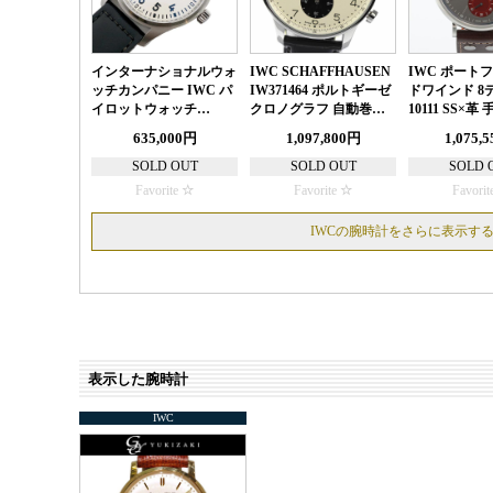
インターナショナルウォ
IWC SCHAFFHAUSEN
IWC ポート
ッチカンパニー IWC パ
IW371464 ポルトギーゼ
ドワインド 8デ
イロットウォッチ…
クロノグラフ 自動巻…
10111 SS×革
635,000円
1,097,800円
1,075,
SOLD OUT
SOLD OUT
SOLD 
Favorite
Favorite
Favorit
IWCの腕時計をさらに表示す
表示した腕時計
IWC