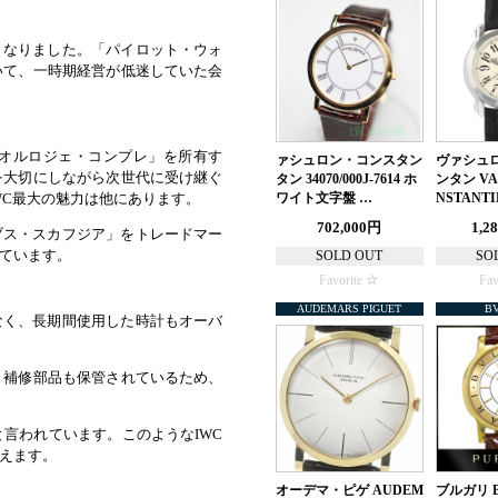
となりました。「パイロット・ウォ
いて、一時期経営が低迷していた会
「オルロジェ・コンプレ」を所有す
ァシュロン・コンスタン
ヴァシュ
を大切にしながら次世代に受け継ぐ
タン 34070/000J-7614 ホ
ンタン VA
WC最大の魅力は他にあります。
ワイト文字盤 …
NSTANT
702,000円
1,2
ブス・スカフジア」をトレードマー
ています。
SOLD OUT
SO
Favorite
Fav
AUDEMARS PIGUET
B
なく、長期間使用した時計もオーバ
、補修部品も保管されているため、
言われています。このようなIWC
えます。
オーデマ・ピゲ AUDEM
ブルガリ B