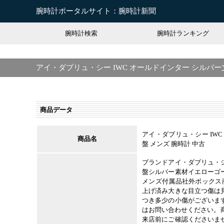
腕時計ポータルサイト：腕時計新聞
腕時計検索
腕時計ランキング
アイ・ダブリュ・シー IWC オールドインター シルバー
商品データ
アイ・ダブリュ・シー IW
商品名
盤 メンズ 腕時計 中古
ブランドアイ・ダブリュ・
盤シルバー素材イエローゴ
メンズ付属品社外ボックス商品状
上げ済み大きな目立つ傷は
つき多少の小傷がございま
はお問い合わせください。商
来店前にご確認くださいま