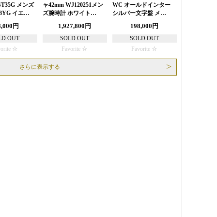
T35G メンズ
ャ42mm WJ120251メン
WC オールドインター
8YG イエ…
ズ腕時計 ホワイト…
シルバー文字盤 メ…
8,000円
1,927,800円
198,000円
LD OUT
SOLD OUT
SOLD OUT
orite
Favorite
Favorite
さらに表示する