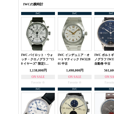
IWCの腕時計
IWC
IWC
IWC
IWC パイロット・ウォ
IWC インヂュニア・オ
IWC ポルト
ッチ・クロノグラフ “15
ートマティック IW3228
ノグラフ IW371
0 イヤーズ” 限定1…
01 中古
自動巻 中古
1,138,000円
1,498,000円
561,6
ON SALE
ON SALE
ON S
Favorite
Favorite
Favorit
IWC
IWC
IWC