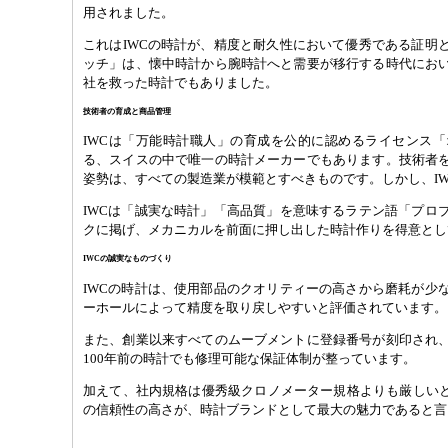
用されました。
これはIWCの時計が、精度と耐久性において優秀である証明
ッチ」は、懐中時計から腕時計へと需要が移行する時代にお
社を救った時計でもありました。
技術者の育成と商品管理
IWCは「万能時計職人」の育成を公的に認めるライセンス
る、スイスの中で唯一の時計メーカーでもあります。技術者
姿勢は、すべての製造業が模範とすべきものです。しかし、I
IWCは「誠実な時計」「高品質」を意味するラテン語「プロ
クに掲げ、メカニカルを前面に押し出した時計作りを得意とし
IWCの誠実なものづくり
IWCの時計は、使用部品のクオリティーの高さから磨耗が少
ーホールによって精度を取り戻しやすいと評価されています。
また、創業以来すべてのムーブメントに登録番号が刻印され
100年前の時計でも修理可能な保証体制が整っています。
加えて、社内規格は優秀級クロノメーター規格よりも厳しいと
の信頼性の高さが、時計ブランドとして最大の魅力であると言