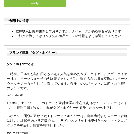
feedly
ご利用上の注意
在庫状況は随時更新しておりますが、タイムラグがある場合があります
ご注文に際してはリンク先の商品ページの情報をよく確認してください
ブランド情報（タグ・ホイヤー）
タグ・ホイヤーとは
一時期、日本でも熱狂的ともいえる人気を集めたタグ・ホイヤー。タグ・ホイヤ
ー社はスポーツウォッチの先駆者でありながら、現在もなお世界有数のスポーツ
ウォッチメーカーとして君臨しています。数多くのスポーツマンに愛された時計
ブランドです。
ホイヤー社の創設
1860年、エドワード・ホイヤーが時計産業の中心であるサン・ティミエ（スイ
ス）に時計工場を設立。これがタグ・ホイヤーの前身、ホイヤー社です。
スポーツに関心の高かったエドワード・ホイヤーは、創業当時よりスポーツ計時
に注力。1889年のパリ万博では、世界初のスプリット機能付きポケット・クロノ
グラフを発表し、銀賞を獲得しました。
タグ・ホイヤーの誕生