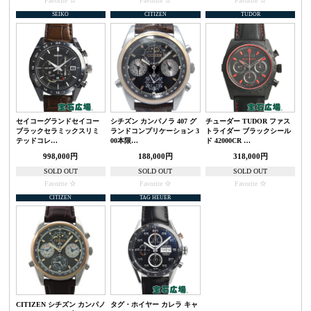
Favorite
Favorite
Favorite
SEIKO
CITIZEN
TUDOR
セイコーグランドセイコー
シチズン カンパノラ 407 グ
チューダー TUDOR ファス
ブラックセラミックスリミ
ランドコンプリケーション 3
トライダー ブラックシール
テッドコレ…
00本限…
ド 42000CR …
998,000円
188,000円
318,000円
SOLD OUT
SOLD OUT
SOLD OUT
Favorite
Favorite
Favorite
CITIZEN
TAG HEUER
CITIZEN シチズン カンパノ
タグ・ホイヤー カレラ キャ