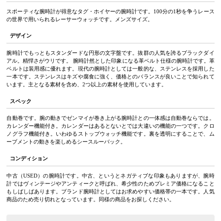
スポーティな腕時計が得意なタグ・ホイヤーの腕時計です。100分の1秒を争うレース
の世界で用いられるレーサーウォッチです。メンズサイズ。
デザイン
腕時計でもっともスタンダードな円形の文字盤です。抜群の人気を誇るブラックダイ
アル。精悍さがウリです。 腕時計然とした印象になる革ベルト仕様の腕時計です。革
ベルトは装用感に優れます。現代の腕時計としては一般的な、ステンレスを採用した
一本です。ステンレスはキズや腐食に強く、価格とのバランスが良いことで知られて
います。主となる素材を含め、2つ以上の素材を使用しています。
スペック
自動巻です。腕の動きでゼンマイが巻き上がる腕時計との一体感は自動巻ならでは。
カレンダー機能付き。カレンダーはあるとないとでは大違いの機能の一つです。クロ
ノグラフ機能付き。いわゆるストップウォッチ機能です。裏を透明にすることで、ム
ーブメントの動きを楽しめるシースルーバック。
コンディション
中古（USED）の腕時計です。中古、というとネガティブな印象もありますが、腕時
計ではヴィンテージやアンティークと呼ばれ、希少性のためプレミア価格になること
もしばしばあります。ブランド腕時計としてはお求めやすい価格帯の一本です。人気
商品のため売り切れとなっています。同様の商品をお探しください。