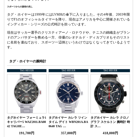
スポーツからの脱却の兆し
タグ・ホイヤーは1999年にはLVMHの傘下に入りました。その4年後、2003年限
りでF1のオフィシャルタイマーを降り、現在はアメリカを中心に開催されている
インディカー・シリーズの公式時計を担っています。
現在はサッカー選手のクリスティアーノ・ロナウドや、テニスの錦織圭がブラン
ドのアンバサダーを務める一方、俳優のレオナルド・ディカプリオもそのリスト
に名前を連ねており、スポーツ一辺倒というわけではなくなってきているようで
す。
タグ・ホイヤーの腕時計
TAG HEUER
TAG HEUER
TAG HEUER
タグホイヤー フォーミュラ1
タグホイヤー カレラ ツイン
タグホイヤー カレラ クロノ
キャリバー5 WAZ2011.BA08
タイム デイト WBN201A.BA
グラフ スケルトン 腕時計 時
42 TAGHE…
0640 TAG …
計 ス…
191,700円
357,000円
418,000円