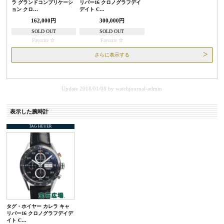
ラ グランドコンプリケーシ
リバー16 クロノグラフデイ
ョン クロ…
デイト C…
162,000円
300,000円
SOLD OUT
SOLD OUT
Favorite
Favorite
さらに表示する
Update 2018/01/08
by
watchjournal-admin
表示した腕時計
TAG HEUER
タグ・ホイヤー カレラ キャ
リバー16 クロノグラフデイデ
イト C…