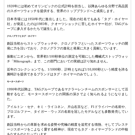
1920年には初めてオリンピックの公式計時を担当し、以降あらゆる分野で高品質
のスポーツウォッチを提供する、世界のトップブランドへと成長します。
日本市場には1950年代に進出しました。現在の社名でもある「タグ・ホイヤー
社」が発足したのは1985年。クオーツショックに苦しむホイヤー社が、TAGグル
ープに参入するかたちで誕生しました。
クロノグラフとタグ・ホイヤー
創設当初からストップウォッチや、クロノグラフといったスポーツウォッチの開
発に力を注いでおり、クロノグラフの進化と発展に大きく貢献しています。
振動ピニオンから、世界初1/100秒単位の測定を可能にした機械式ストップウォッ
チ「Mikrograph」まで、この部門においての実績は計り知れません。
近年のコレクションでも、1/1000秒、計時となれば1/10,000秒という精度を誇る
腕時計を提供できるブランドはタグ・ホイヤーのみでしょう。
モータースポーツ
1990年代以降は、TAGグループであるマクラーレンチームのスポンサーとして活
動するなど、モータースポーツとの関係の深さでよく知られるようになりまし
た。
アイルトン・セナ、キミ・ライコネン、片山右京など、F1ドライバーの名前や、
プロゴルファー、タイガー・ウッズの名前を冠したモデルなども多数発売してい
ます。
創設当時からの革新を求める姿勢や究極の精度を追究する情熱、そしてプレステ
ージスポーツをこよなく愛する精神が、現在でもタグ・ホイヤーブランドの中核
をなすものとなっています。