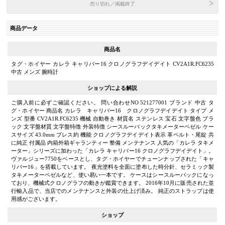
売り切れ／掲載終了
商品データ
商品名
タグ・ホイヤー カレラ キャリバー16 クロノグラフデイデイト CV2A1R.FC6235
中古 メンズ 腕時計
ショップによる解説
ご購入前に必ずご確認ください。 問い合わせNO 521277001 ブランド 中古 タ
グ・ホイヤー 商品名 カレラ キャリバー16 クロノグラフデイデイト タイプ メ
ンズ 型番 CV2A1R.FC6235 機械 自動巻き 材質名 ステンレス 宝石 文字盤色 ブラ
ック 文字盤材質 文字盤特徴 外装特徴 シースルーバックタキメーターベゼル ケー
スサイズ 43.0mm ブレス約 機能 クロノグラフデイデイト表示 革ベルト・尾錠 共
に純正 付属品 内箱外箱ギャランティー 整備 メンテナンス 人気の「カレラ タキメ
ーター」シリーズに加わった「カレラ キャリバー16 クロノグラフデイデイト」。
ヴァルジュー7750をベースとし、タグ・ホイヤーでチューンナップされた「キャ
リバー16」を搭載しています。 夜光塗料を全面に塗布した時分針、セラミック製
タキメーターベゼルなど、使い易い一本です。 ケースはシースルーバックになっ
ており、機械式クロノグラフの動きが鑑賞できます。 2016年10月に販売された並
行輸入品で、当店でのメンテナンスと外装の仕上げ済み。 純正のストラップは使
用感がございます。
ショップ