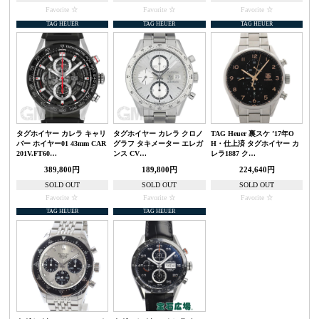
Favorite
Favorite
Favorite
TAG HEUER
TAG HEUER
TAG HEUER
タグホイヤー カレラ キャリ
タグホイヤー カレラ クロノ
TAG Heuer 裏スケ ’17年O
バー ホイヤー01 43mm CAR
グラフ タキメーター エレガ
H・仕上済 タグホイヤー カ
201V.FT60…
ンス CV…
レラ1887 ク…
389,800円
189,800円
224,640円
SOLD OUT
SOLD OUT
SOLD OUT
Favorite
Favorite
Favorite
TAG HEUER
TAG HEUER