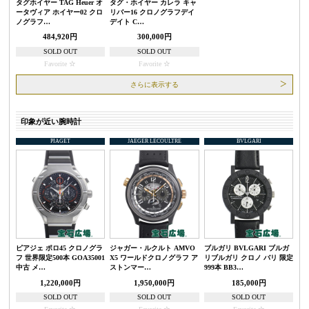
タグホイヤー TAG Heuer オ
タグ・ホイヤー カレラ キャ
ータヴィア ホイヤー02 クロ
リバー16 クロノグラフデイ
ノグラフ…
デイト C…
484,920円
300,000円
SOLD OUT
SOLD OUT
Favorite
Favorite
さらに表示する
印象が近い腕時計
PIAGET
JAEGER LECOULTRE
BVLGARI
ピアジェ ポロ45 クロノグラ
ジャガー・ルクルト AMVO
ブルガリ BVLGARI ブルガ
フ 世界限定500本 GOA35001
X5 ワールドクロノグラフ ア
リブルガリ クロノ バリ 限定
中古 メ…
ストンマー…
999本 BB3…
1,220,000円
1,950,000円
185,000円
SOLD OUT
SOLD OUT
SOLD OUT