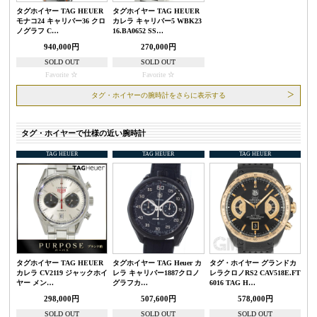
タグホイヤー TAG HEUER
タグホイヤー TAG HEUER
モナコ24 キャリバー36 クロ
カレラ キャリバー5 WBK23
ノグラフ C…
16.BA0652 SS…
940,000円
270,000円
SOLD OUT
SOLD OUT
Favorite
Favorite
タグ・ホイヤーの腕時計をさらに表示する
タグ・ホイヤーで仕様の近い腕時計
TAG HEUER
TAG HEUER
TAG HEUER
タグホイヤー TAG HEUER
タグホイヤー TAG Heuer カ
タグ・ホイヤー グランドカ
カレラ CV2119 ジャックホイ
レラ キャリバー1887クロノ
レラクロノRS2 CAV518E.FT
ヤー メン…
グラフカ…
6016 TAG H…
298,000円
507,600円
578,000円
SOLD OUT
SOLD OUT
SOLD OUT