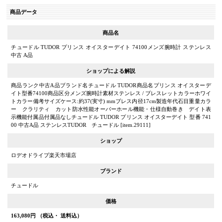
商品データ
商品名
チュードル TUDOR プリンス オイスターデイト 74100メンズ腕時計 ステンレス
中古 A品
ショップによる解説
商品ランク中古A品ブランド名チュードル TUDOR商品名プリンス オイスターデ
イト型番74100商品区分メンズ腕時計素材ステンレス / ブレスレットカラーホワイ
トカラー備考サイズケース:約37(実寸) mmブレス内径17cm製造年代石目重量カラ
ー クラリティ カット防水性能オーバーホール機能・仕様自動巻き デイト表
示機能付属品付属品なしチュードル TUDOR プリンス オイスターデイト 型番 741
00 中古A品 ステンレスTUDOR チュードル [item.29111]
ショップ
ロデオドライブ楽天市場店
ブランド
チュードル
価格
163,080
円 （税込・ 送料込）