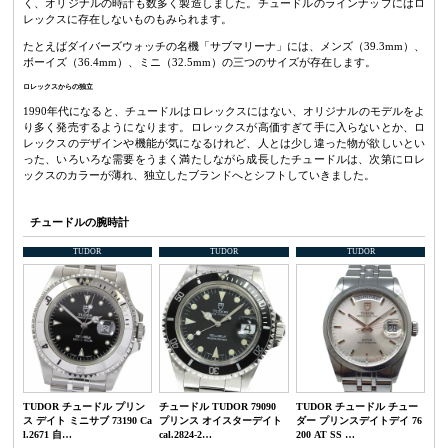
く、オリジナルの時計も数多く製造しました。チュードルのラインナップにはロ
レックスに存在しないものもみられます。
たとえばダイバーズウォッチの名機「サブマリーナ」には、メンズ（39.3mm）、
ボーイズ（36.4mm）、ミニ（32.5mm）の三つのサイズが存在します。
ロレックスからの独立
1990年代になると、チュードルはロレックスにはない、オリジナルのモデルをよ
り多く発売するようになります。ロレックスが高価すぎて手に入らないとか、ロ
レックスのデザインや機能が気になるけれど、人とは少し違った物が欲しいとい
った、いろいろな需要をうまく満たしながら成長したチュードルは、次第にロレ
ックスのカラーが薄れ、独立したブランドへとシフトしていきました。
チュードルの腕時計
TUDOR
TUDOR
TUDOR
TUDOR チュードル プリン
チュードル TUDOR 79090
TUDOR チュードル チュー
ス デイト ミニサブ 73190 Ca
プリンス オイスターデイト
ダー プリンスデイトデイ 76
l.2671 自…
cal.2824-2…
200 AT SS …