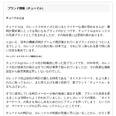
ブランド情報（チュードル）
チュードルとは
チュードルは、ロレックスやオメガと比べるとマイナーな感が否めませんが、腕
時計愛好家にとっては気になるブランドのひとつです。チュードルはロレックス
の兄弟ブランドとして生まれましたが、その知名度には雲泥の差があります。
とはいえ、近年の機械式時計ブームで再評価されているブランドのひとつといえ
るでしょう。ロレックスの人気の高い日本では、それに引っ張られる形で特に高
い注目を集めています。
ロレックス・オイスターケース販促のために
チュードルはロレックス社が戦略的に作った別ブランドです。1930年代、ロレッ
クス社の技術力の高さはすでに時計業界で知られていましたが、その高額な価格
設定から販売実績は芳しくないものでした。
ロレックス社は自社の時計の最たる特長である「オイスターケース」をより多く
の人に知ってもらい、また売り上げを補う目的で、新ブランド「チュードル」を
立ち上げました。
すでに成功している時計メーカーが他の地域に進出する際、ブランドの名前を変
えることは当時からよく行われていました。しかしロレックスの場合、「オイス
ターケース」の良さを知らしめるためだけにブランドを作ってしまう、というの
が、マーケティングの上手いロレックスらしいところです。
チュードルの時計は、ロレックスの性能が安価に手にはいることから、ひろく受