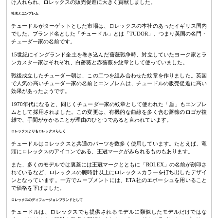
け入れられ、ロレックスの販売促進に大きく貢献しました。
社名とエンブレム
チュードルがターゲットとした市場は、ロレックスの本社のあったイギリス国内
でした。ブランド名とした「チュードル」とは「TUDOR」、つまり英国の名門・
チューダー家の名前です。
15世紀にイングランド全土を巻き込んだ薔薇戦争時、対立していたヨーク家とラ
ンカスター家はそれぞれ、白薔薇と赤薔薇を紋章として使っていました。
戦後成立したチューダー朝は、この二つを組み合わせた紋章を作りました。英国
で人気の高いチューダー家の名前とエンブレムは、チュードルの販売促進に高い
効果があったようです。
1970年代になると、同じくチューダー家の紋章として使われた「盾」もエンブレ
ムとして採用されました。この変更は、有機的な曲線を多く含む薔薇のロゴが複
雑で、手間がかかることが理由のひとつであると言われています。
ロレックスよりもロレックスらしく
チュードルはロレックスと共通のパーツを数多く使用しています。たとえば、竜
頭にロレックスのアイコンである、王冠マークがみられるものもあります。
また、多くのモデルでは裏蓋には王冠マークとともに「ROLEX」の名前が刻印さ
れているなど、ロレックスの腕時計以上にロレックスカラーを打ち出したデザイ
ンとなっています。一方でムーブメントには、ETA社のエボーシュを用いること
で価格を下げました。
ロレックスのディフュージョンブランドとして
チュードルは、ロレックスでも提供されるモデルに類似したモデルだけではな