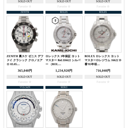
SOLD OUT
SOLD OUT
SOLD OUT
Favorite
Favorite
Favorite
ZENITH
ROLEX
ROLEX
ZENITH 裏スケ ゼニス デフ
ロレックス 3年保証 ヨット
ROLEX ロレックス ヨット
ァイ クラシック クロノエア
マスター Ref.116622 シルバ
マスターロレジウム 16622 D
ロ 03.05…
ー （ROL…
番’05年頃…
365,040円
1,234,920円
716,040円
SOLD OUT
SOLD OUT
SOLD OUT
Favorite
Favorite
Favorite
VULCAIN
SEIKO