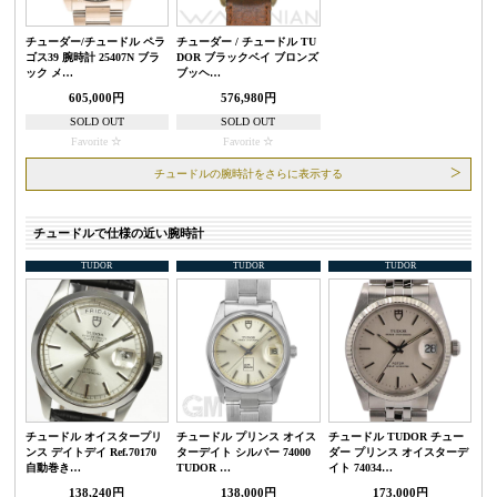
チューダー/チュードル ペラ
チューダー / チュードル TU
ゴス39 腕時計 25407N ブラ
DOR ブラックベイ ブロンズ
ック メ…
ブッヘ…
605,000円
576,980円
SOLD OUT
SOLD OUT
Favorite
Favorite
チュードルの腕時計をさらに表示する
チュードルで仕様の近い腕時計
TUDOR
TUDOR
TUDOR
チュードル オイスタープリ
チュードル プリンス オイス
チュードル TUDOR チュー
ンス デイトデイ Ref.70170
ターデイト シルバー 74000
ダー プリンス オイスターデ
自動巻き…
TUDOR …
イト 74034…
138,240円
138,000円
173,000円