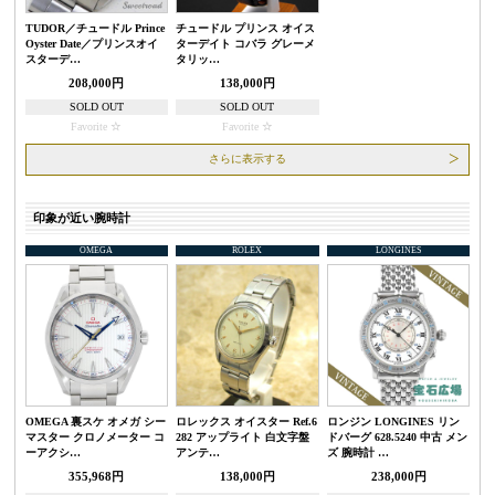
TUDOR／チュードル Prince
チュードル プリンス オイス
Oyster Date／プリンスオイ
ターデイト コバラ グレーメ
スターデ…
タリッ…
208,000円
138,000円
SOLD OUT
SOLD OUT
Favorite
Favorite
さらに表示する
印象が近い腕時計
OMEGA
ROLEX
LONGINES
OMEGA 裏スケ オメガ シー
ロレックス オイスター Ref.6
ロンジン LONGINES リン
マスター クロノメーター コ
282 アップライト 白文字盤
ドバーグ 628.5240 中古 メン
ーアクシ…
アンテ…
ズ 腕時計 …
355,968円
138,000円
238,000円