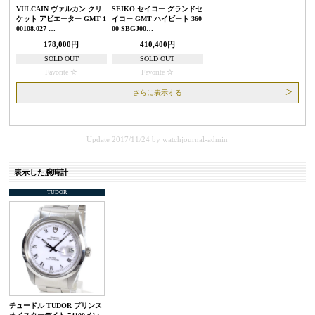
VULCAIN ヴァルカン クリ
SEIKO セイコー グランドセ
ケット アビエーター GMT 1
イコー GMT ハイビート 360
00108.027 …
00 SBGJ00…
178,000円
410,400円
SOLD OUT
SOLD OUT
Favorite
Favorite
さらに表示する
Update 2017/11/24
by
watchjournal-admin
表示した腕時計
TUDOR
チュードル TUDOR プリンス