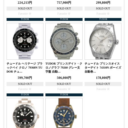
224,213円
757,900円
299,800円
SOLD OUT
SOLD OUT
SOLD OUT
Favorite
Favorite
Favorite
TUDOR
TUDOR
TUDOR
チュードル ヘリテージ ブラ
TUDOR プリンスデイト・ク
チュードル プリンスオイス
ックベイ クロノ 79360N TU
ロノグラフ 79260 グレー文
ターデイト 74310N ボーイズ
DOR チュ…
字盤 自動…
自動巻…
599,700円
506,000円
178,000円
SOLD OUT
SOLD OUT
SOLD OUT
Favorite
Favorite
Favorite
TUDOR
TUDOR