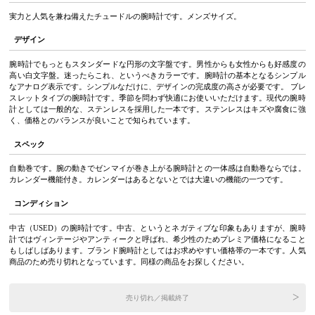
実力と人気を兼ね備えたチュードルの腕時計です。メンズサイズ。
デザイン
腕時計でもっともスタンダードな円形の文字盤です。男性からも女性からも好感度の
高い白文字盤。迷ったらこれ、というべきカラーです。腕時計の基本となるシンプル
なアナログ表示です。シンプルなだけに、デザインの完成度の高さが必要です。 ブレ
スレットタイプの腕時計です。季節を問わず快適にお使いいただけます。現代の腕時
計としては一般的な、ステンレスを採用した一本です。ステンレスはキズや腐食に強
く、価格とのバランスが良いことで知られています。
スペック
自動巻です。腕の動きでゼンマイが巻き上がる腕時計との一体感は自動巻ならでは。
カレンダー機能付き。カレンダーはあるとないとでは大違いの機能の一つです。
コンディション
中古（USED）の腕時計です。中古、というとネガティブな印象もありますが、腕時
計ではヴィンテージやアンティークと呼ばれ、希少性のためプレミア価格になること
もしばしばあります。ブランド腕時計としてはお求めやすい価格帯の一本です。人気
商品のため売り切れとなっています。同様の商品をお探しください。
売り切れ／掲載終了