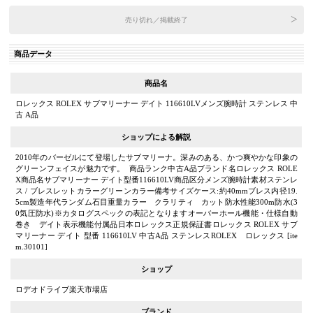
売り切れ／掲載終了
商品データ
商品名
ロレックス ROLEX サブマリーナー デイト 116610LVメンズ腕時計 ステンレス 中
古 A品
ショップによる解説
2010年のバーゼルにて登場したサブマリーナ。深みのある、かつ爽やかな印象の
グリーンフェイスが魅力です。 商品ランク中古A品ブランド名ロレックス ROLE
X商品名サブマリーナー デイト型番116610LV商品区分メンズ腕時計素材ステンレ
ス / ブレスレットカラーグリーンカラー備考サイズケース:約40mmブレス内径19.
5cm製造年代ランダム石目重量カラー クラリティ カット防水性能300m防水(3
0気圧防水)※カタログスペックの表記となりますオーバーホール機能・仕様自動
巻き デイト表示機能付属品日本ロレックス正規保証書ロレックス ROLEX サブ
マリーナー デイト 型番 116610LV 中古A品 ステンレスROLEX ロレックス [ite
m.30101]
ショップ
ロデオドライブ楽天市場店
ブランド