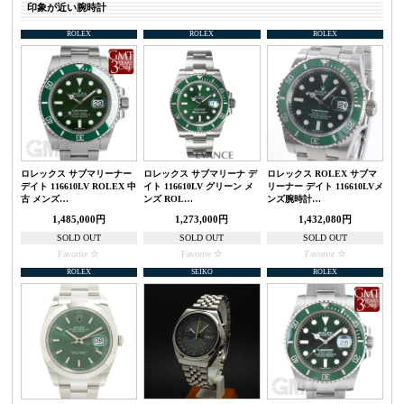
印象が近い腕時計
ROLEX
ROLEX
ROLEX
ロレックス サブマリーナー
ロレックス サブマリーナ デ
ロレックス ROLEX サブマ
デイト 116610LV ROLEX 中
イト 116610LV グリーン メ
リーナー デイト 116610LVメ
古 メンズ…
ンズ ROL…
ンズ腕時計…
1,485,000円
1,273,000円
1,432,080円
SOLD OUT
SOLD OUT
SOLD OUT
Favorite
Favorite
Favorite
ROLEX
SEIKO
ROLEX