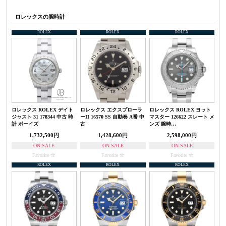
ロレックスの腕時計
ROLEX
ROLEX
ROLEX
ロレックス ROLEX デイト
ロレックス エクスプローラ
ロレックス ROLEX ヨット
ジャスト 31 178344 中古 時
ーII 16570 SS 自動巻 A番 中
マスター 126622 スレート メ
計 ボーイズ
古
ンズ 腕時…
1,732,500円
1,428,600円
2,598,000円
ON SALE
ON SALE
ON SALE
Favorite
Favorite
Favorite
ROLEX
ROLEX
ROLEX