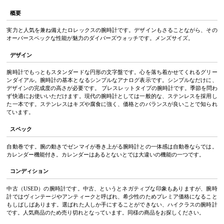
概要
実力と人気を兼ね備えたロレックスの腕時計です。デザインもさることながら、その
オーバースペックな性能が魅力のダイバーズウォッチです。メンズサイズ。
デザイン
腕時計でもっともスタンダードな円形の文字盤です。心を落ち着かせてくれるグリー
ンダイアル。腕時計の基本となるシンプルなアナログ表示です。シンプルなだけに、
デザインの完成度の高さが必要です。 ブレスレットタイプの腕時計です。季節を問わ
ず快適にお使いいただけます。現代の腕時計としては一般的な、ステンレスを採用し
た一本です。ステンレスはキズや腐食に強く、価格とのバランスが良いことで知られ
ています。
スペック
自動巻です。腕の動きでゼンマイが巻き上がる腕時計との一体感は自動巻ならでは。
カレンダー機能付き。カレンダーはあるとないとでは大違いの機能の一つです。
コンディション
中古（USED）の腕時計です。中古、というとネガティブな印象もありますが、腕時
計ではヴィンテージやアンティークと呼ばれ、希少性のためプレミア価格になること
もしばしばあります。選ばれた人しか手にすることができない、ハイクラスの腕時計
です。人気商品のため売り切れとなっています。同様の商品をお探しください。