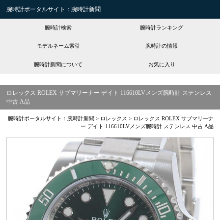
腕時計ポータルサイト：腕時計新聞
腕時計検索
腕時計ランキング
モデルネーム索引
腕時計の情報
腕時計新聞について
お気に入り
ロレックス ROLEX サブマリーナー デイト 116610LVメンズ腕時計 ステンレス
中古 A品
腕時計ポータルサイト：腕時計新聞
>
ロレックス
>
ロレックス ROLEX サブマリーナ
ー デイト 116610LVメンズ腕時計 ステンレス 中古 A品