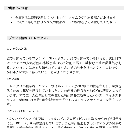
ご利用上の注意
在庫状況は随時更新しておりますが、タイムラグがある場合があります
ご注文に際してはリンク先の商品ページの情報をよく確認してください
ブランド情報（ロレックス）
ロレックスとは
誰でも知っているブランド「ロレックス」。誰でも知っているけれど、実は日本
やアジアでの人気が他の地域と比べて相対的に高く、独特な市場の雰囲気があ
る、ということはあまり知られていません。その歴史をひもとくと、ロレックス
が日本人の気質にあっていることがよくわかります。
経営への意識
ロレックスの創業者、ハンス・ウイルスドルフは幼い頃に両親を亡くし、学費を
稼ぐために花屋を経営していました。これが彼の経営力と独立心の基礎となって
います。すでに一大産業として存在した時計業界に就職したハンス・ウイルスド
ルフは、5年後には自分の時計販売会社「ウイルスドルフ＆デイビス」を設立しま
す。
「ブランド」を意識した時計メーカー
ハンス・ウイルスドルフは「ウイルスドルフ＆デイビス」の設立からわずか3年後
には「ROLEX」を商標登録しています。また時計製造とブランディングの関係の
重要性を時計雑誌に寄稿するなど、設立当時からブランド作りの重要さを意識し