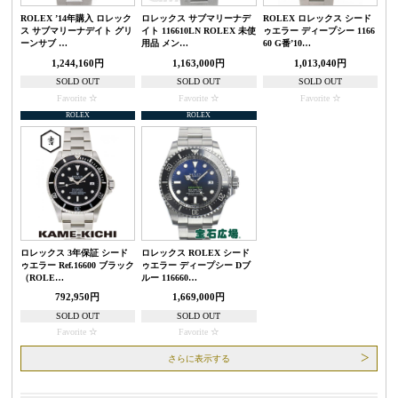
ROLEX ’14年購入 ロレック
ロレックス サブマリーナデ
ROLEX ロレックス シード
ス サブマリーナデイト グリ
イト 116610LN ROLEX 未使
ゥエラー ディープシー 1166
ーンサブ …
用品 メン…
60 G番’10…
1,244,160円
1,163,000円
1,013,040円
SOLD OUT
SOLD OUT
SOLD OUT
Favorite
Favorite
Favorite
ROLEX
ROLEX
ロレックス 3年保証 シード
ロレックス ROLEX シード
ゥエラー Ref.16600 ブラック
ゥエラー ディープシー Dブ
（ROLE…
ルー 116660…
792,950円
1,669,000円
SOLD OUT
SOLD OUT
Favorite
Favorite
さらに表示する