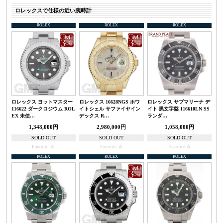
ロレックスで仕様の近い腕時計
ROLEX
ROLEX
ROLEX
ロレックス ヨットマスター
ロレックス 16628NGS ホワ
ロレックス サブマリーナ デ
116622 ダークロジウム ROL
イトシェル サファイヤイン
イト 黒文字盤 116610LN SS
EX 未使…
デックス R…
ランダ…
1,348,000円
2,980,000円
1,058,000円
SOLD OUT
SOLD OUT
SOLD OUT
Favorite
Favorite
Favorite
ROLEX
ROLEX
ROLEX