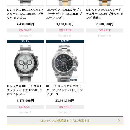
ロレックス ROLEX GMTマ
ロレックス ROLEX サブマ
ロレックス ROLEX シード
スター II 126710BLRO ブラ
リーナ デイト 126613LB ブ
ゥエラー 126603 ブラック メ
ック メンズ …
ルー メンズ…
ンズ 腕時…
4,438,000円
3,138,000円
2,908,000円
ON SALE
ON SALE
ON SALE
Favorite
Favorite
Favorite
ROLEX
ROLEX
ロレックス ROLEX コスモ
ROLEX ロレックス コスモ
グラフ デイトナ 126500LN
グラフ デイトナ パトリッツ
ホワイト メ…
ィ ダース…
6,478,000円
33,661,020円
ON SALE
ON SALE
Favorite
Favorite
ロレックスの腕時計をさらに表示する