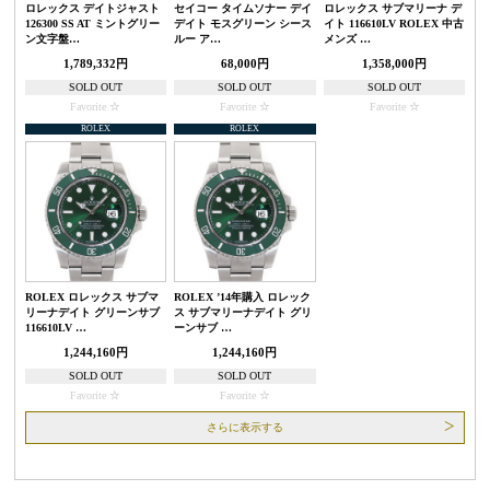
ロレックス デイトジャスト
セイコー タイムソナー デイ
ロレックス サブマリーナ デ
126300 SS AT ミントグリー
デイト モスグリーン シース
イト 116610LV ROLEX 中古
ン文字盤…
ルー ア…
メンズ …
1,789,332円
68,000円
1,358,000円
SOLD OUT
SOLD OUT
SOLD OUT
Favorite
Favorite
Favorite
ROLEX
ROLEX
ROLEX ロレックス サブマ
ROLEX ’14年購入 ロレック
リーナデイト グリーンサブ
ス サブマリーナデイト グリ
116610LV …
ーンサブ …
1,244,160円
1,244,160円
SOLD OUT
SOLD OUT
Favorite
Favorite
さらに表示する