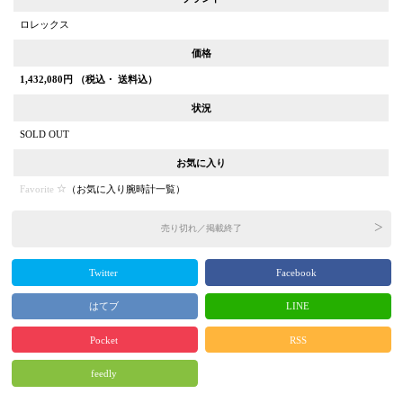
ロレックス
価格
1,432,080
円 （税込・ 送料込）
状況
SOLD OUT
お気に入り
Favorite
（
お気に入り腕時計一覧
）
売り切れ／掲載終了
Twitter
Facebook
はてブ
LINE
Pocket
RSS
feedly