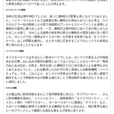
た希有な時計メーカーであったことが伺えます。
オイスターケースの開発
当時の主流は懐中時計でしたが、徐々に腕時計の需要も高くなりつつありまし
た。ハンス・ウイルスドルフは精度の高い腕時計が求められていると考え、スイ
スのエグラー社の開発した小型で高精度のアンカーエスケープメントを採用した
腕時計の販売に乗り出します。一方、腕時計は懐中時計に比べて水や埃にさらさ
れることが多く、それによる故障の発生率の高さが腕時計の普及を妨げる一因で
した。ロレックス社（開発はオイスター社）を代表する技術である「オイスター
ケース」はこの問題を解決し、また大々的に広告することでロレックスの名前は
博く知られることとなります。
パーペチュアルの開発
オイスターケースはすばらしい防水ケースでしたが、ゼンマイの巻き上げや時刻
合わせの際、ねじ込み式竜頭を解除しなくてはいけないことがユーザーの「竜頭
のねじ込み忘れ」を招き、防水を謳った腕時計だけに水の進入による修理も少な
くありませんでした。これを解決したのが1931年に登場した自動巻機構「パーペ
チュアル」です。これにより、ゼンマイの手巻きが不要となり、また高い精度で
動作することで時刻合わせの回数も減らすことで竜頭操作を極力少なくすること
に成功しました。
モデルの展開
その後は高い防水性能を生かして海洋開発者に向けた「サブマリーナー」、さら
に防水機能を高めた「シードゥエラー」、探検家用の「エクスプローラー」、パ
イロット用の「GMTマスター」、モータースポーツに最適な「デイトナ」など、
スポーツや過酷な環境でも使用できる腕時計を次々に生み出し、時計業界を超え
た一大ブランドとして確固たる地位を築き上げ現在に至ります。