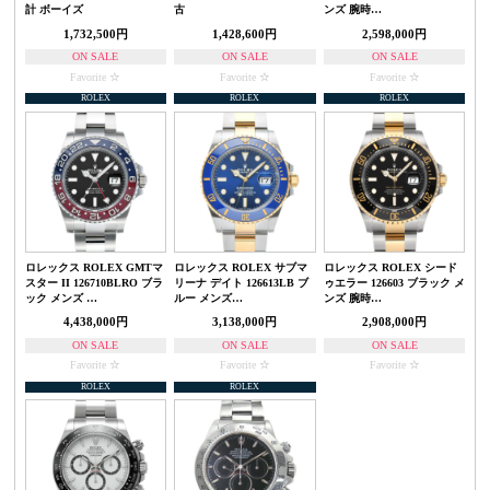
計 ボーイズ
古
ンズ 腕時…
1,732,500円
1,428,600円
2,598,000円
ON SALE
ON SALE
ON SALE
Favorite
Favorite
Favorite
ROLEX
ROLEX
ROLEX
ロレックス ROLEX GMTマ
ロレックス ROLEX サブマ
ロレックス ROLEX シード
スター II 126710BLRO ブラ
リーナ デイト 126613LB ブ
ゥエラー 126603 ブラック メ
ック メンズ …
ルー メンズ…
ンズ 腕時…
4,438,000円
3,138,000円
2,908,000円
ON SALE
ON SALE
ON SALE
Favorite
Favorite
Favorite
ROLEX
ROLEX