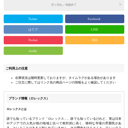
売り切れ／掲載終了
Twitter
Facebook
はてブ
LINE
Pocket
RSS
feedly
ご利用上の注意
在庫状況は随時更新しておりますが、タイムラグがある場合があります
ご注文に際してはリンク先の商品ページの情報をよく確認してください
ブランド情報（ロレックス）
ロレックスとは
誰でも知っているブランド「ロレックス」。誰でも知っているけれど、実は日本
やアジアでの人気が他の地域と比べて相対的に高く、独特な市場の雰囲気があ
る、ということはあまり知られていません。その歴史をひもとくと、ロレックス