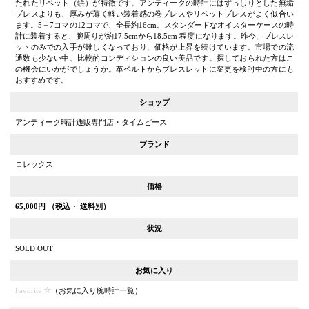
たれたリベット（鋲）が特徴です。アンティークの時計にはずっしりとした無垢
ブレスよりも、厚みが薄く軽い装着感の巻ブレスやリベットブレスがよく似合い
ます。5＋7コマの12コマで、全長約16cm。スタンダードなオイスターケースの時
計に装着すると、腕周りが約17.5cmから18.5cm 程度になります。昨今、ブレスレ
ットのみでの入手が難しくなっており、価格が上昇を続けています。市場での流
通数も少ない中、比較的コンディションの良い美品です。探しておられた方はこ
の機会にいかがでしょうか。革ベルトからブレスレットに変更を検討中の方にも
おすすめです。
ショップ
アンティーク時計通販専門店・タイムピース
ブランド
ロレックス
価格
65,000
円 （税込・ 送料別）
状況
SOLD OUT
お気に入り
Favorite
（
お気に入り腕時計一覧
）