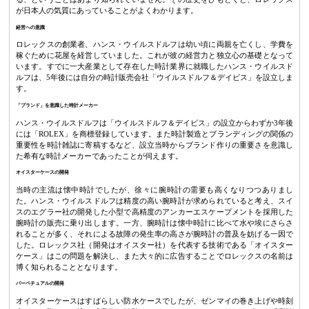
が日本人の気質にあっていることがよくわかります。
経営への意識
ロレックスの創業者、ハンス・ウイルスドルフは幼い頃に両親を亡くし、学費を
稼ぐために花屋を経営していました。これが彼の経営力と独立心の基礎となって
います。すでに一大産業として存在した時計業界に就職したハンス・ウイルスド
ルフは、5年後には自分の時計販売会社「ウイルスドルフ＆デイビス」を設立しま
す。
「ブランド」を意識した時計メーカー
ハンス・ウイルスドルフは「ウイルスドルフ＆デイビス」の設立からわずか3年後
には「ROLEX」を商標登録しています。また時計製造とブランディングの関係の
重要性を時計雑誌に寄稿するなど、設立当時からブランド作りの重要さを意識し
た希有な時計メーカーであったことが伺えます。
オイスターケースの開発
当時の主流は懐中時計でしたが、徐々に腕時計の需要も高くなりつつありまし
た。ハンス・ウイルスドルフは精度の高い腕時計が求められていると考え、スイ
スのエグラー社の開発した小型で高精度のアンカーエスケープメントを採用した
腕時計の販売に乗り出します。一方、腕時計は懐中時計に比べて水や埃にさらさ
れることが多く、それによる故障の発生率の高さが腕時計の普及を妨げる一因で
した。ロレックス社（開発はオイスター社）を代表する技術である「オイスター
ケース」はこの問題を解決し、また大々的に広告することでロレックスの名前は
博く知られることとなります。
パーペチュアルの開発
オイスターケースはすばらしい防水ケースでしたが、ゼンマイの巻き上げや時刻