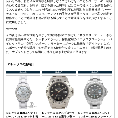
合わせの際、ねじ込み式竜頭を解除しなくてはいけないことがユーザーの「竜頭
のねじ込み忘れ」を招き、防水を謳った腕時計だけに水の進入による修理も少な
くありませんでした。これを解決したのが1931年に登場した自動巻機構「パーペ
チュアル」です。これにより、ゼンマイの手巻きが不要となり、また高い精度で
動作することで時刻合わせの回数も減らすことで竜頭操作を極力少なくすること
に成功しました。
モデルの展開
その後は高い防水性能を生かして海洋開発者に向けた「サブマリーナー」、さら
に防水機能を高めた「シードゥエラー」、探検家用の「エクスプローラー」、パ
イロット用の「GMTマスター」、モータースポーツに最適な「デイトナ」など、
スポーツや過酷な環境でも使用できる腕時計を次々に生み出し、時計業界を超え
た一大ブランドとして確固たる地位を築き上げ現在に至ります。
ロレックスの腕時計
ROLEX
ROLEX
ROLEX
ロレックス ROLEX デイト
ロレックス エクスプローラ
ロレックス ROLEX ヨット
ジャスト 31 178344 中古 時
ーII 16570 SS 自動巻 A番 中
マスター 126622 スレート メ