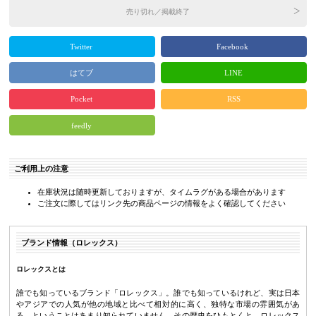
売り切れ／掲載終了
Twitter
Facebook
はてブ
LINE
Pocket
RSS
feedly
ご利用上の注意
在庫状況は随時更新しておりますが、タイムラグがある場合があります
ご注文に際してはリンク先の商品ページの情報をよく確認してください
ブランド情報（ロレックス）
ロレックスとは
誰でも知っているブランド「ロレックス」。誰でも知っているけれど、実は日本
やアジアでの人気が他の地域と比べて相対的に高く、独特な市場の雰囲気があ
る、ということはあまり知られていません。その歴史をひもとくと、ロレックス