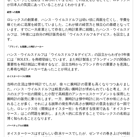
が日本人の気質にあっていることがよくわかります。
経営への意識
ロレックスの創業者、ハンス・ウイルスドルフは幼い頃に両親を亡くし、学費を
稼ぐために花屋を経営していました。これが彼の経営力と独立心の基礎となって
います。すでに一大産業として存在した時計業界に就職したハンス・ウイルスド
ルフは、5年後には自分の時計販売会社「ウイルスドルフ＆デイビス」を設立しま
す。
「ブランド」を意識した時計メーカー
ハンス・ウイルスドルフは「ウイルスドルフ＆デイビス」の設立からわずか3年後
には「ROLEX」を商標登録しています。また時計製造とブランディングの関係の
重要性を時計雑誌に寄稿するなど、設立当時からブランド作りの重要さを意識し
た希有な時計メーカーであったことが伺えます。
オイスターケースの開発
当時の主流は懐中時計でしたが、徐々に腕時計の需要も高くなりつつありまし
た。ハンス・ウイルスドルフは精度の高い腕時計が求められていると考え、スイ
スのエグラー社の開発した小型で高精度のアンカーエスケープメントを採用した
腕時計の販売に乗り出します。一方、腕時計は懐中時計に比べて水や埃にさらさ
れることが多く、それによる故障の発生率の高さが腕時計の普及を妨げる一因で
した。ロレックス社（開発はオイスター社）を代表する技術である「オイスター
ケース」はこの問題を解決し、また大々的に広告することでロレックスの名前は
博く知られることとなります。
パーペチュアルの開発
オイスターケースはすばらしい防水ケースでしたが、ゼンマイの巻き上げや時刻